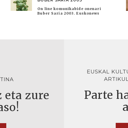
BUBER SARIA 2003
On line komunikabide onenari
Buber Saria 2003. Euskonews
EUSKAL KULT
ARTIKU
TINA
Parte ha
 eta zure
aso!