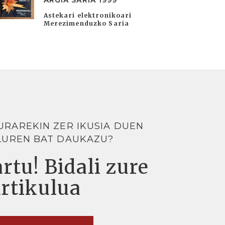
ARGIA SARIA 1999
Astekari elektronikoari
Merezimenduzko Saria
URAREKIN ZER IKUSIA DUEN
LUREN BAT DAUKAZU?
rtu! Bidali zure
artikulua