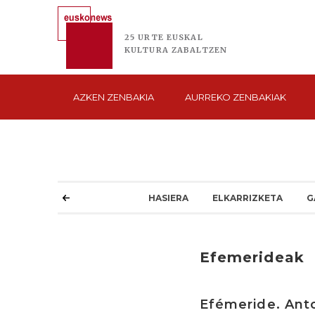
25 URTE
EUSKAL
KULTURA
ZABALTZEN
AZKEN
ZENBAKIA
AURREKO
ZENBAKIAK
HASIERA
ELKARRIZKETA
G
Efemerideak
Efémeride. Anto