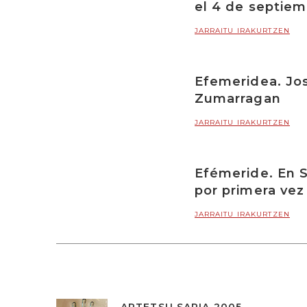
el 4 de septiem
JARRAITU IRAKURTZEN
Efemeridea. Jos
Zumarragan
JARRAITU IRAKURTZEN
Efémeride. En S
por primera vez 
JARRAITU IRAKURTZEN