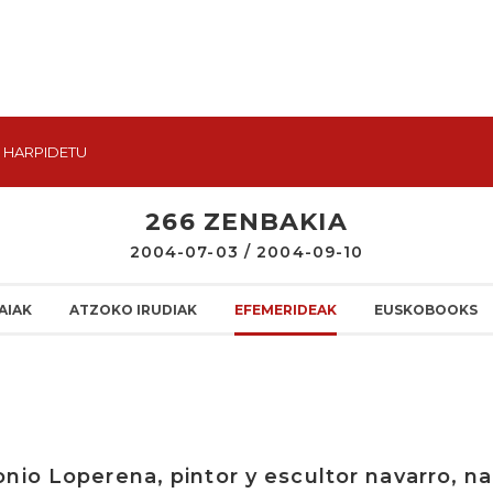
HARPIDETU
266 ZENBAKIA
2004-07-03 / 2004-09-10
AIAK
ATZOKO IRUDIAK
EFEMERIDEAK
EUSKOBOOKS
nio Loperena, pintor y escultor navarro, 