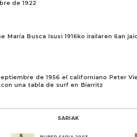
bre de 1922
e María Busca Isusi 1916ko irailaren 6an jai
eptiembre de 1956 el californiano Peter Vi
con una tabla de surf en Biarritz
SARIAK