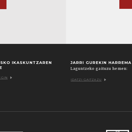
USKO IKASKUNTZAREN
JARRI GUREKIN HARREM
E
Laguntzeko gaituzu hemen:
EGIN
IDATZI GAITZAZU