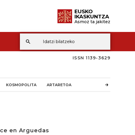
EUSKO
IKASKUNTZA
Asmoz ta jakitez
ISSN 1139-3629
KOSMOPOLITA
ARTARETOA
nace en Arguedas