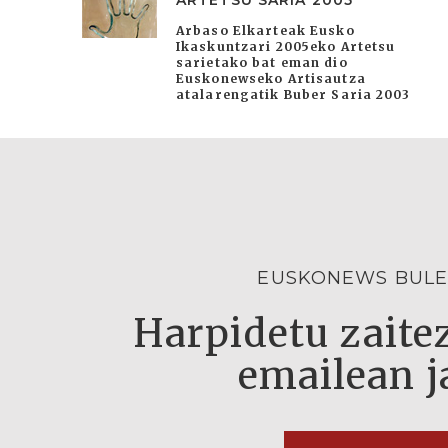
ARTETSU SARIA 2005
Arbaso Elkarteak Eusko
Ikaskuntzari 2005eko Artetsu
sarietako bat eman dio
Euskonewseko Artisautza
atalarengatik Buber Saria 2003
EUSKONEWS BULE
Harpidetu zaitez
emailean j