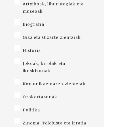
Artxiboak, liburutegiak eta
museoak
Biografia
Giza eta Gizarte zientziak
Historia
Jokoak, kirolak eta
ikuskizunak
Komunikazioaren zientziak
Orokortasunak
Politika
Zinema, Telebista eta irratia