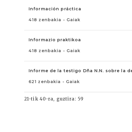
Información práctica
418 zenbakia - Gaiak
Informazio praktikoa
418 zenbakia - Gaiak
Informe de la testigo Dña N.N. sobre la 
621 zenbakia - Gaiak
21-tik 40-ra, guztira: 59