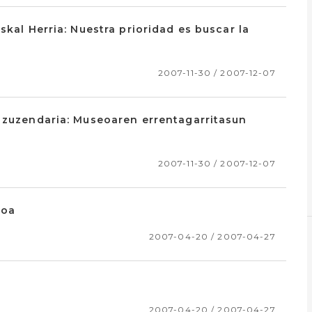
skal Herria: Nuestra prioridad es buscar la
2007-11-30 / 2007-12-07
o zuzendaria: Museoaren errentagarritasun
2007-11-30 / 2007-12-07
ioa
2007-04-20 / 2007-04-27
2007-04-20 / 2007-04-27