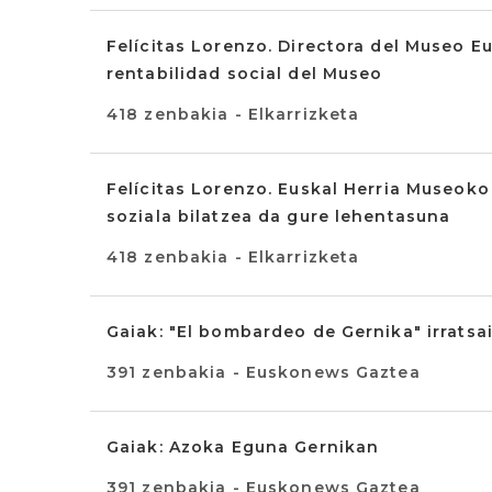
Felícitas Lorenzo. Directora del Museo Eu
rentabilidad social del Museo
418 zenbakia - Elkarrizketa
Felícitas Lorenzo. Euskal Herria Museok
soziala bilatzea da gure lehentasuna
418 zenbakia - Elkarrizketa
Gaiak: "El bombardeo de Gernika" irratsa
391 zenbakia - Euskonews Gaztea
Gaiak: Azoka Eguna Gernikan
391 zenbakia - Euskonews Gaztea