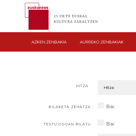
25 URTE
EUSKAL
KULTURA
ZABALTZEN
AZKEN
ZENBAKIA
AURREKO
ZENBAKIAK
HITZA
Bai
BILAKETA ZEHATZA
Bai
TESTU OSOAN BILATU