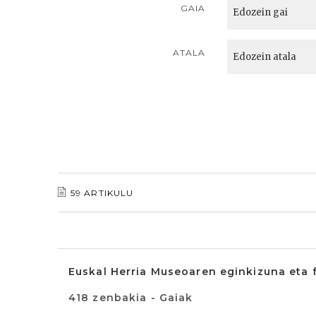
GAIA
ATALA
59 ARTIKULU
Euskal Herria Museoaren eginkizuna eta 
418 zenbakia - Gaiak