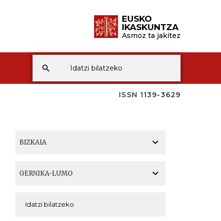
EUSKO
IKASKUNTZA
Asmoz ta jakitez
ISSN 1139-3629
A
A
A