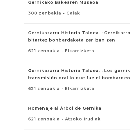
Gernikako Bakearen Museoa
300 zenbakia - Gaiak
Gernikazarra Historia Taldea. : Gernikar
bitartez bonbardaketa zer izan zen
621 zenbakia - Elkarrizketa
Gernikazarra Historia Taldea. : Los gern
transmisión oral lo que fue el bombarde
621 zenbakia - Elkarrizketa
Homenaje al Árbol de Gernika
621 zenbakia - Atzoko Irudiak