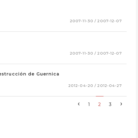
2007-11-30 / 2007-12-07
2007-11-30 / 2007-12-07
destrucción de Guernica
2012-04-20 / 2012-04-27
‹
›
1
2
3