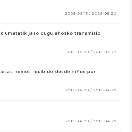
2005-05-13 / 2005-05-20
rok umetatik jaso dugu ahozko transmisio
2012-04-20 / 2012-04-27
ikarras hemos recibido desde niños por
o
2012-04-20 / 2012-04-27
2012-04-20 / 2012-04-27