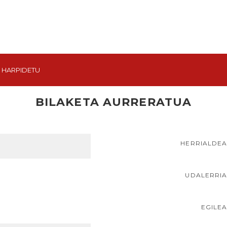
HARPIDETU
BILAKETA AURRERATUA
HERRIALDE
UDALERRI
EGILE