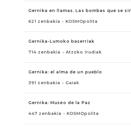
Gernika en llamas. Las bombas que se si
621 zenbakia - KOSMOpolita
Gernika-Lumoko baserriak
714 zenbakia - Atzoko Irudiak
Gernika: el alma de un pueblo
391 zenbakia - Gaiak
Gernika: Museo de la Paz
447 zenbakia - KOSMOpolita