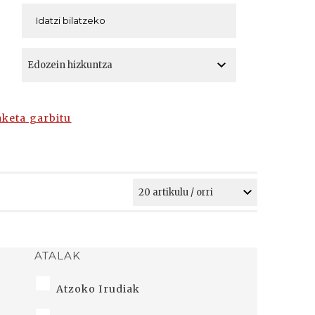
A
A
aketa garbitu
ATALAK
Atzoko Irudiak