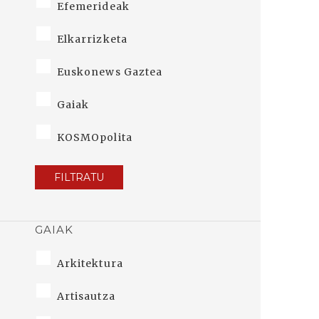
Efemerideak
Elkarrizketa
Euskonews Gaztea
Gaiak
KOSMOpolita
FILTRATU
GAIAK
Arkitektura
Artisautza