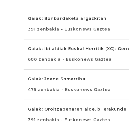
Gaiak: Bonbardaketa argazkitan
391 zenbakia - Euskonews Gaztea
Gaiak: Ibilaldiak Euskal Herritik (XC): Ger
600 zenbakia - Euskonews Gaztea
Gaiak: Joane Somarriba
475 zenbakia - Euskonews Gaztea
Gaiak: Oroitzapenaren alde, bi erakunde
391 zenbakia - Euskonews Gaztea