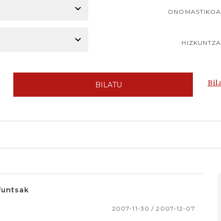
ONOMASTIKO
HIZKUNTZ
Bil
BILATU
funtsak
2007-11-30 / 2007-12-07