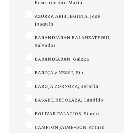
Resurrección María
AZURZA ARISTEGIETA, José
Joaquín
BARANDIARAN BALANZATEGUI,
Salvador
BARANDIARAN, Gaizka
BAROJA y NESSI, Pío
BAROJA ZORNOZA, Serafín
BASABE RETOLAZA, Cándido
BOLIVAR PALACIOS, Simón
CAMPIÓN JAIME-BON, Arturo