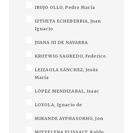
IRUJO OLLO, Pedro María
IZTUETA ECHEBERRIA, Juan
Ignacio
JUANA III DE NAVARRA
KRUTWIG SAGREDO, Federico
LEIZAOLA SÁNCHEZ, Jesús
María
LÓPEZ MENDIZABAL, Isaac
LOYOLA, Ignacio de
MIRANDE AYPHASORHO, Jon
MITXELENA ELISSALT, Koldo