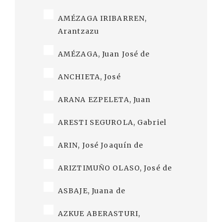
AMÉZAGA IRIBARREN,
Arantzazu
AMÉZAGA, Juan José de
ANCHIETA, José
ARANA EZPELETA, Juan
ARESTI SEGUROLA, Gabriel
ARIN, José Joaquín de
ARIZTIMUÑO OLASO, José de
ASBAJE, Juana de
AZKUE ABERASTURI,