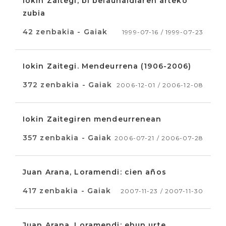
Iokin Zaitegi, bi belaunaldiaren arteko
zubia
42 zenbakia - Gaiak
1999-07-16 / 1999-07-23
Iokin Zaitegi. Mendeurrena (1906-2006)
372 zenbakia - Gaiak
2006-12-01 / 2006-12-08
Iokin Zaitegiren mendeurrenean
357 zenbakia - Gaiak
2006-07-21 / 2006-07-28
Juan Arana, Loramendi: cien años
417 zenbakia - Gaiak
2007-11-23 / 2007-11-30
Juan Arana, Loramendi: ehun urte