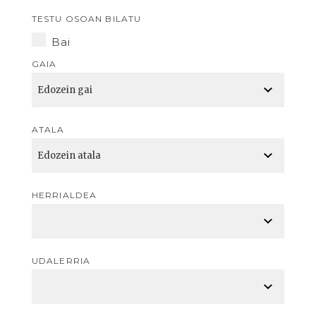
TESTU OSOAN BILATU
Bai
GAIA
ATALA
HERRIALDEA
UDALERRIA