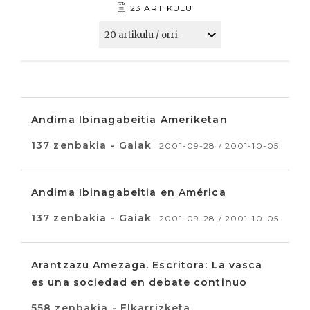
23 ARTIKULU
Andima Ibinagabeitia Ameriketan
137 zenbakia - Gaiak
2001-09-28 / 2001-10-05
Andima Ibinagabeitia en América
137 zenbakia - Gaiak
2001-09-28 / 2001-10-05
Arantzazu Amezaga. Escritora: La vasca
es una sociedad en debate continuo
558 zenbakia - Elkarrizketa