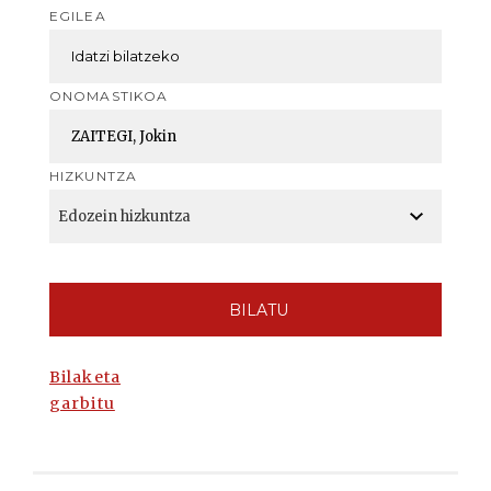
EGILEA
ONOMASTIKOA
HIZKUNTZA
BILATU
Bilaketa
garbitu