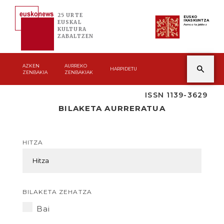
25 URTE
EUSKO
IKASKUNTZA
EUSKAL
Asmoz ta jakitez
KULTURA
ZABALTZEN
AZKEN
AURREKO
HARPIDETU
ZENBAKIA
ZENBAKIAK
ISSN 1139-3629
BILAKETA AURRERATUA
HITZA
BILAKETA ZEHATZA
Bai