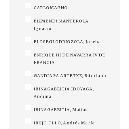
CARLOMAGNO
EIZMENDI MANTEROLA,
Ignacio
ELOSEGI ODRIOZOLA, Joseba
ENRIQUE III DE NAVARRA IV DE
FRANCIA
GANDIAGA ARTETXE, Bitoriano
IBIÑAGABEITIA IDOYAGA,
Andima
IBINAGABEITIA, Matías
IRUJO OLLO, Andrés María