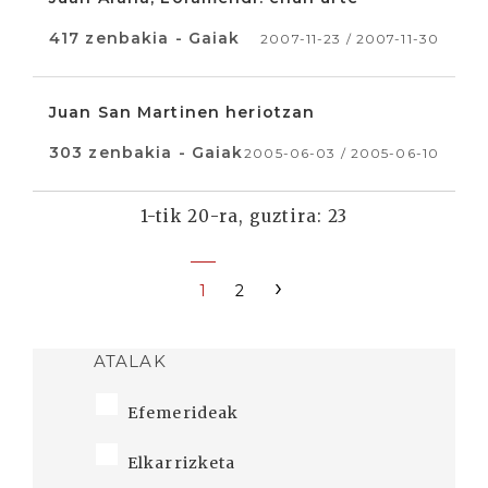
417 zenbakia - Gaiak
2007-11-23 / 2007-11-30
Juan San Martinen heriotzan
303 zenbakia - Gaiak
2005-06-03 / 2005-06-10
1-tik 20-ra, guztira: 23
›
1
2
ATALAK
Efemerideak
Elkarrizketa