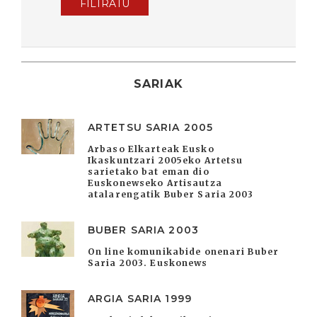
FILTRATU
SARIAK
ARTETSU SARIA 2005
Arbaso Elkarteak Eusko
Ikaskuntzari 2005eko Artetsu
sarietako bat eman dio
Euskonewseko Artisautza
atalarengatik Buber Saria 2003
BUBER SARIA 2003
On line komunikabide onenari Buber
Saria 2003. Euskonews
ARGIA SARIA 1999