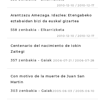
2010-12-10 / 2010-12-17
Arantzazu Amezaga. Idazlea: Etengabeko
eztabaidan bizi da euskal gizartea
558 zenbakia - Elkarrizketa
2010-12-10 / 2010-12-17
Centenario del nacimiento de Iokin
Zaitegi
357 zenbakia - Gaiak
2006-07-21 / 2006-07-28
Con motivo de la muerte de Juan San
Martin
303 zenbakia - Gaiak
2005-06-03 / 2005-06-10