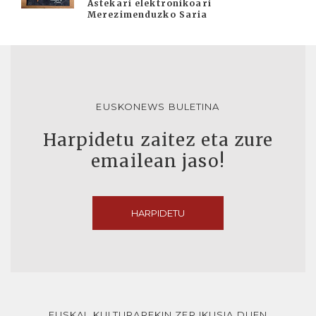
Astekari elektronikoari
Merezimenduzko Saria
EUSKONEWS BULETINA
Harpidetu zaitez eta zure
emailean jaso!
HARPIDETU
EUSKAL KULTURAREKIN ZER IKUSIA DUEN