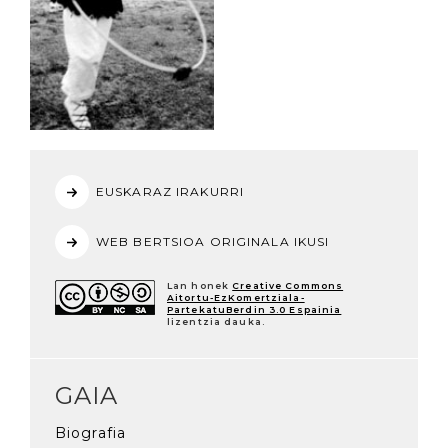
EUSKARAZ IRAKURRI
WEB BERTSIOA ORIGINALA IKUSI
Lan honek
Creative Commons
Aitortu-EzKomertziala-
PartekatuBerdin 3.0 Espainia
lizentzia dauka.
GAIA
Biografia