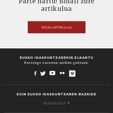
Parte hartu! Bidali zure
artikulua
BIDALI ARTIKULUA
EUSKO IKASKUNTZAREKIN ELKARTU
Hurrengo sareetan aurkitu gaitzazu:
Facebook
Twitter
Youtube
Flickr
Vimeo
EGIN EUSKO IKASKUNTZAREN BAZKIDE
BAZKIDE EGIN