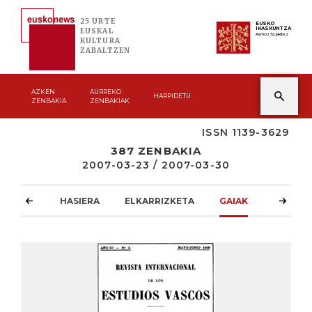
25 URTE
EUSKO
IKASKUNTZA
EUSKAL
Asmoz ta jakitez
KULTURA
ZABALTZEN
AZKEN
AURREKO
HARPIDETU
ZENBAKIA
ZENBAKIAK
ISSN 1139-3629
387 ZENBAKIA
2007-03-23 / 2007-03-30
HASIERA
ELKARRIZKETA
GAIAK
ATZOKO