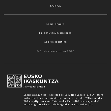
SARIAK
Webgune honek cookieak erabiltzen ditu,
Lege oharra
propioak zein hirugarrenenak. Hautatu
Pribatutasun-politika
nabigatzeko nahiago duzun cookie aukera.
Guztiz desaktibatzea ere hauta dezakezu.
Cookie-politika
Cookie batzuk blokeatu nahi badituzu, egin klik
© Eusko Ikaskuntza 2026
"konfigurazioa" aukeran. "Onartzen dut" botoia
sakatuz gero, aipatutako cookieak eta gure
cookie politika onartzen duzula adierazten ari
zara. Sakatu
Irakurri gehiago
lotura informazio
EUSKO
gehiago lortzeko.
IKASKUNTZA
Asmoz ta jakitez
Onartu
Eusko Ikaskuntza - Sociedad de Estudios Vascos, EI-SEV izaera
pribatuko Erakunde zientifiko-kultural bat da, 1918an Araba,
Bizkaia, Gipuzkoa eta Nafarroako Aldundiek sortua, euskal
kultura garatzeko baliabide egonkor eta iraunkor gisa
Konfiguratu