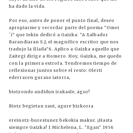
ha dado la vida.
Por eso, antes de poner el punto final, deseo
apropiarme y recordar parte del poema “Omer
´i” que Iokin dedicó a Gaizka: “A Xalbador
Barandiaran S.J, el magnífico escritor que nos
tradujo la Ilíada”6. Aplico a Gaizka aquello que
Zaitegi dirige a Homero. Hoy, Gaizka, me quedo
con la primera estrofa. Tendremos tiempo de
reflexionar juntos sobre el resto: Olerti
ederraren guraso iatorra,
biotzondo andidun irakasle, agur!
Biotz begietan zaut, agure bizkorra
ereinotz-burestunez bekokia makur. ¡Hasta
siempre Gaizka! 1 Michelena, L. “Egan” 1956