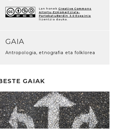
Lan honek
Creative Commons
Aitortu-EzKomertziala-
PartekatuBerdin 3.0 Espainia
lizentzia dauka.
GAIA
Antropologia, etnografia eta folklorea
BESTE GAIAK
rakurri