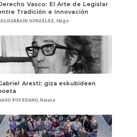
Derecho Vasco: El Arte de Legislar
entre Tradición e Innovación
BELDARRAIN GONZÁLEZ, Iñigo
rakurri
Gabriel Aresti: giza eskubideen
poeta
GAGO POVEDANO, Naiara
rakurri