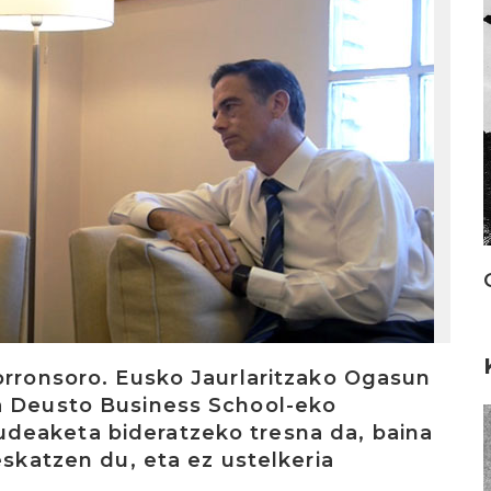
orronsoro. Eusko Jaurlaritzako Ogasun
a Deusto Business School-eko
I
deaketa bideratzeko tresna da, baina
eskatzen du, eta ez ustelkeria