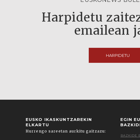
EUSKONEWS BULE
Harpidetu zaitez
emailean j
HARPIDETU
EUSKO IKASKUNTZAREKIN
EGIN E
ELKARTU
BAZKID
Hurrengo sareetan aurkitu gaitzazu:
BAZKIDE 