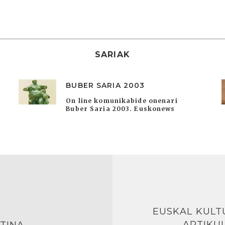
SARIAK
BUBER SARIA 2003
On line komunikabide onenari
Buber Saria 2003. Euskonews
EUSKAL KULT
ARTIKU