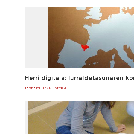
Herri digitala: lurraldetasunaren k
JARRAITU IRAKURTZEN