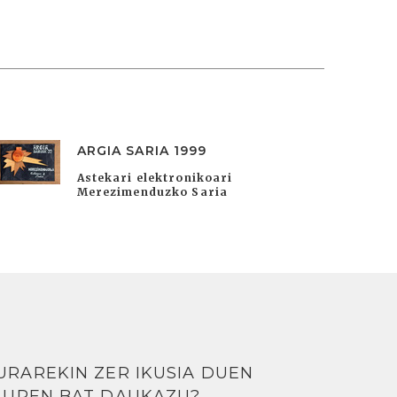
ARGIA SARIA 1999
Astekari elektronikoari
Merezimenduzko Saria
URAREKIN ZER IKUSIA DUEN
LUREN BAT DAUKAZU?