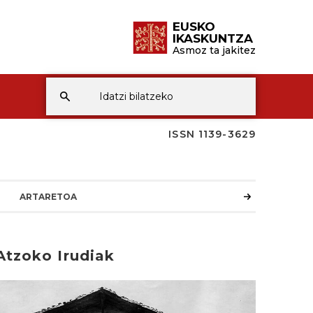
EUSKO
IKASKUNTZA
Asmoz ta jakitez
ISSN 1139-3629
ARTARETOA
Atzoko Irudiak
rakurri