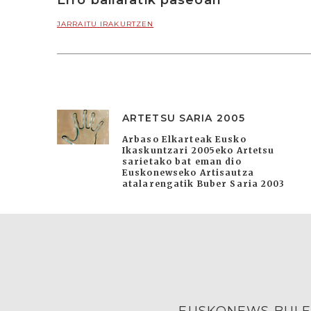
Erro bailaratik paseoan
JARRAITU IRAKURTZEN
ARTETSU SARIA 2005
Arbaso Elkarteak Eusko
Ikaskuntzari 2005eko Artetsu
sarietako bat eman dio
Euskonewseko Artisautza
atalarengatik Buber Saria 2003