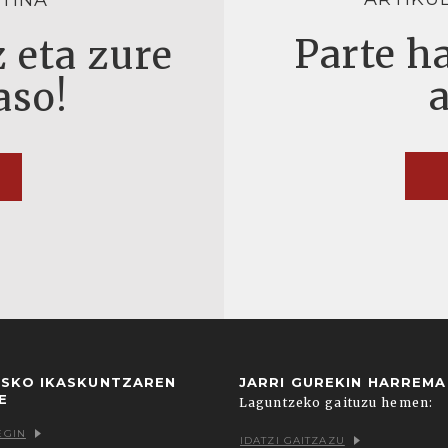
TINA
Parte ha
 eta zure
aso!
USKO IKASKUNTZAREN
JARRI GUREKIN HARREM
E
Laguntzeko gaituzu hemen:
EGIN
IDATZI GAITZAZU