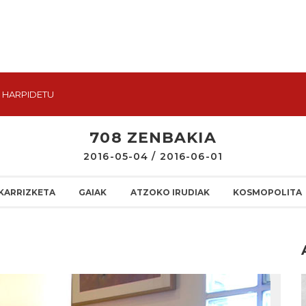
HARPIDETU
708 ZENBAKIA
2016-05-04 / 2016-06-01
KARRIZKETA
GAIAK
ATZOKO IRUDIAK
KOSMOPOLITA
I