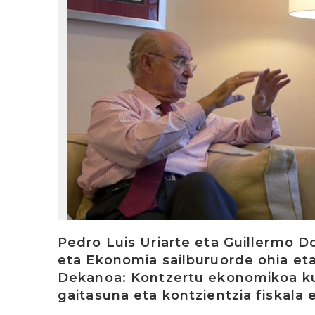
Pedro Luis Uriarte eta Guillermo D
eta Ekonomia sailburuorde ohia et
Dekanoa: Kontzertu ekonomikoa ku
gaitasuna eta kontzientzia fiskala 