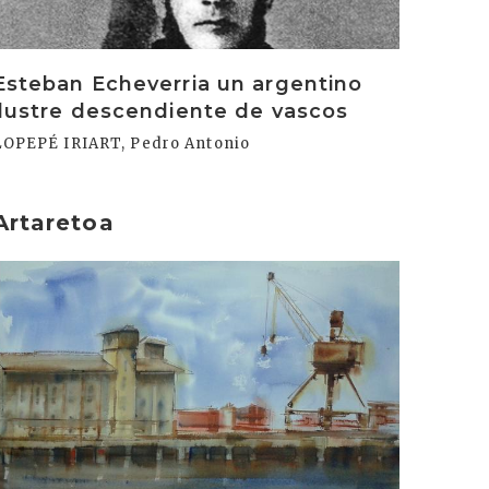
Esteban Echeverria un argentino
ilustre descendiente de vascos
LOPEPÉ IRIART, Pedro Antonio
Artaretoa
rakurri