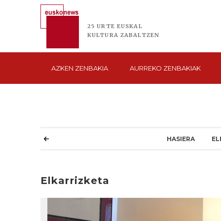
25 URTE
EUSKAL
KULTURA
ZABALTZEN
AZKEN
ZENBAKIA
AURREKO
ZENBAKIAK
HASIERA
EL
Elkarrizketa