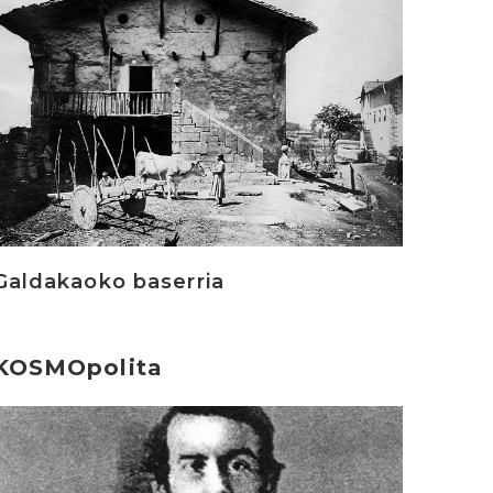
Galdakaoko baserria
KOSMOpolita
rakurri