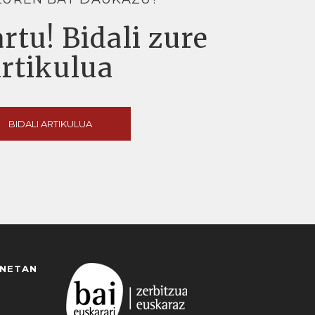
rtu! Bidali zure
artikulua
BIDALI ARTIKULUA
ANETAN