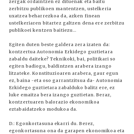
zergak ordaintzen ez dituenak eta baitu
zerbitzu publikoen mantentzen, ustelkeria
uxatzea beharrezkoa da, azken finean
ustelkeriaren bitartez galtzen dena ere zerbitzu
publikoei kentzen baitiezu...
Egiten duten beste galdera zera izaten da:
kontzertua Autonomia Erkidego guztietara
zabaldu daiteke? Teknikoki, bai, politikari so
egiten badiogu, baldintzen arabera izango
litzateke. Konstituzioaren arabera, gaur egun
ez, baina -eta oso garrantzitsua da- Autonomia
Erkidego guztietara zabalduko balitz ere, ez
luke emaitza bera izango guztietan. Beraz,
kontzertuaren balorazio ekonomikoa
eztabaidatzeko modukoa da.
D.: Egonkortasuna ekarri du. Berez,
egonkortasuna ona da garapen ekonomikoa eta