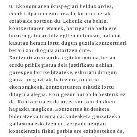
U.: Ekonomiaren ikuspegiari helduz ordea,
ederki aipatu duzun bezala, kontua berak
eztabaida sortzen du. Lehenik eta behin,
kontzertuaren etsaiek, harrigarria bada ere,
horren gainean hitz egiten dutenean, hainbat
kasutan hemen lortu dugun guztia kontzertuari
berari zor diogula aitortzen dute.
Kontzertuaren aurka egiteko modua, berau
eredu pribilegiatua dela justifikatu nahian,
gorespen horixe litzateke, eskuratu ditugun
gauza on guztiak, batez ere, ondorio
ekonomikoak, kontzertuaren eskutik lortu
ditugula alegia. Hori gezur borobila besterik ez
da. Kontzertua ez da urrea sortzen du duen
hagaxka magikoa. Kontzertua kudeaketa
bideratzeko tresna da: kudeaketa gauzatzeko
gaitasuna eskatzen du, zergadunengan
kontzientzia fiskal garbia ere ezinbestekoa da,