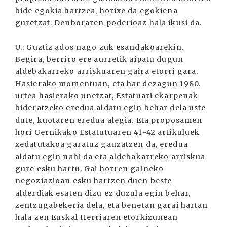
bide egokia hartzea, horixe da egokiena
guretzat. Denboraren poderioaz hala ikusi da.
U.: Guztiz ados nago zuk esandakoarekin.
Begira, berriro ere aurretik aipatu dugun
aldebakarreko arriskuaren gaira etorri gara.
Hasierako momentuan, eta har dezagun 1980.
urtea hasierako unetzat, Estatuari ekarpenak
bideratzeko eredua aldatu egin behar dela uste
dute, kuotaren eredua alegia. Eta proposamen
hori Gernikako Estatutuaren 41-42 artikuluek
xedatutakoa garatuz gauzatzen da, eredua
aldatu egin nahi da eta aldebakarreko arriskua
gure esku hartu. Gai horren gaineko
negoziazioan esku hartzen duen beste
alderdiak esaten dizu ez duzula egin behar,
zentzugabekeria dela, eta benetan garai hartan
hala zen Euskal Herriaren etorkizunean