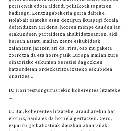
pertsonak edota alderdi politikoak topatzen
baditugu. Zentzugabekeria gerta daiteke.
Nolabait esateko esan dezagun ikuspegi forala
defenditzen ari dena, horren menpe dauden lau
erakundeen partaidetza ahalbidetzearren, aldi
berean Estatu mailan zeure eskubideak
zalantzan jartzen ari da. Tira, oso mugaketa
zorrotza da eta horregatik Europa mailan zure
oinarrizko eskumen bereziei dagozkien
batzordetan ordezkaritza izateko eskubidea
onartzea ...
D.: Hori testuinguruarekin koherentea litzateke
...
U.: Bai, koherentea litzateke, araudiarekin bat
etorriz, baina ez da horrela gertatzen. Gero,
esparru globalizatuak dauzkan abantailak: