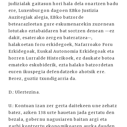
judizialak gaitasun hori hala dela onartzen badu
ere, Luxenburgon dagoen EBko Justizia
Auzitegiak alegia, EBko batzorde
betearazleetan gure eskumenarekin zuzenean
lotutako eztabaidaren bat sortzen denean —ez
dakit, esaterako zergen bateratzea—,
halakoetan foru erkidegoek, Nafarroako Foru
Erkidegoak, Euskal Autonomia Erkidegoak eta
horren Lurralde Historikoek, ez daukate botoa
emateko eskubiderik, ezta halako batzordetan
euren ikuspegia defendatzeko ahotsik ere.
Berez, guztiz txundigarria da.
D.: Ulertezina.
U.: Kontuan izan zer gerta daitekeen une zehatz
batez, azken 138 urte hauetan jada gertatu den
bezala, gobernu nagusiaren baitan argi eta
garbi kontzertu ekonomikoaren aurka dauden