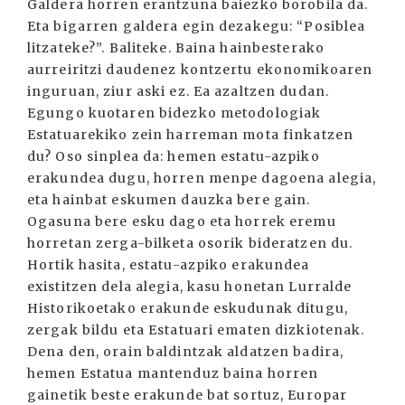
Galdera horren erantzuna baiezko borobila da.
Eta bigarren galdera egin dezakegu: “Posiblea
litzateke?”. Baliteke. Baina hainbesterako
aurreiritzi daudenez kontzertu ekonomikoaren
inguruan, ziur aski ez. Ea azaltzen dudan.
Egungo kuotaren bidezko metodologiak
Estatuarekiko zein harreman mota finkatzen
du? Oso sinplea da: hemen estatu-azpiko
erakundea dugu, horren menpe dagoena alegia,
eta hainbat eskumen dauzka bere gain.
Ogasuna bere esku dago eta horrek eremu
horretan zerga-bilketa osorik bideratzen du.
Hortik hasita, estatu-azpiko erakundea
existitzen dela alegia, kasu honetan Lurralde
Historikoetako erakunde eskudunak ditugu,
zergak bildu eta Estatuari ematen dizkiotenak.
Dena den, orain baldintzak aldatzen badira,
hemen Estatua mantenduz baina horren
gainetik beste erakunde bat sortuz, Europar