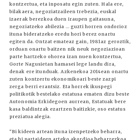
kontzertua, eta inposatu egin zuten. Hala ere,
bilakaera, negoziatzaileen trebezia, euskal
izaerak berezkoa duen iraupen gaitasuna,
negoziatzeko abilezia ... guzti horren ondorioz
ituna bideratzeko eredu hori berez onartu
egiten da. Ontzat emateaz gain, 1981az geroztik,
orduan onartu baitzen nik neuk negoziazioan
parte hartzeko ohorea izan nuen kontzertua,
Gorte Nagusietan hamasei lege landu dira,
denak ere itunduak. Azkenekoa 2014ean onartu
zuten kontzertu ekonomikoari beste zazpi
zerga berri erantsiz. Eta horrek ikuspegi
politikotik bestelako estatusa ematen dizu beste
Autonomia Erkidegoen aurrean, Estatuak bere
kasa baldintzak ezartzen baitizkie, oso estatus
preziatua alegia.
“Bi kideen artean ituna izenpetzeko beharra,
eta bi partaideen arteko akordioa beharrezkoa