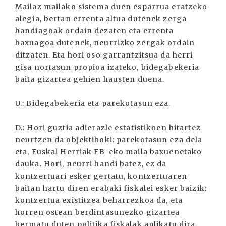
Mailaz mailako sistema duen esparrua eratzeko
alegia, bertan errenta altua dutenek zerga
handiagoak ordain dezaten eta errenta
baxuagoa dutenek, neurrizko zergak ordain
ditzaten. Eta hori oso garrantzitsua da herri
gisa nortasun propioa izateko, bidegabekeria
baita gizartea gehien hausten duena.
U.: Bidegabekeria eta parekotasun eza.
D.: Hori guztia adierazle estatistikoen bitartez
neurtzen da objektiboki: parekotasun eza dela
eta, Euskal Herriak EB-eko maila baxuenetako
dauka. Hori, neurri handi batez, ez da
kontzertuari esker gertatu, kontzertuaren
baitan hartu diren erabaki fiskalei esker baizik:
kontzertua existitzea beharrezkoa da, eta
horren ostean berdintasunezko gizartea
bermatu duten politika fiskalak aplikatu dira.