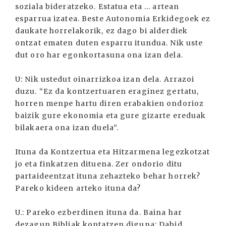
soziala bideratzeko. Estatua eta ... artean
esparrua izatea. Beste Autonomia Erkidegoek ez
daukate horrelakorik, ez dago bi alderdiek
ontzat ematen duten esparru itundua. Nik uste
dut oro har egonkortasuna ona izan dela.
U: Nik ustedut oinarrizkoa izan dela. Arrazoi
duzu. “Ez da kontzertuaren eraginez gertatu,
horren menpe hartu diren erabakien ondorioz
baizik gure ekonomia eta gure gizarte ereduak
bilakaera ona izan duela”.
Ituna da Kontzertua eta Hitzarmena legezkotzat
jo eta finkatzen dituena. Zer ondorio ditu
partaideentzat ituna zehazteko behar horrek?
Pareko kideen arteko ituna da?
U.: Pareko ezberdinen ituna da. Baina har
dezagun Bibliak kontatzen diguna: Dabid