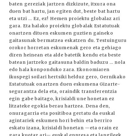
baten gereziak jartzen dizkizute, itxura ona
duen bat hartu, jan egiten dut, beste bat hartu
eta utzi ... Ez, ez! Hemen proiektu globalaz ari
gara. Eta halako proiektu globalak Estatutuak
onartzen dituen eskumen guztien gaineko
gaitasunak bermatzea eskatzen du. Testuinguru
orokor horretan eskumenak gero eta gehiago
diren heinean eta alde batetik kendu eta beste
batean jartzeko gaitasuna baldin baduzu ... nola
edo hala konponduko zara. Ekonomiaren
ikuspegi soilari hertsiki helduz gero, Gernikako
Estatutuak onartzen duen eskumena Gizarte-
segurantza dela eta, oraindik transferentzia
egin gabe baitago, krisialdi une honetan ez
litzateke egokia berau hartzea. Dena den,
onuragarria eta positiboa gertatu da euskal
agintariek eskumen hori behin eta berriro
eskatu izana, krisialdi honetan —eta orain ez
gara kuotaz ari— euskal enpresa eta langileek