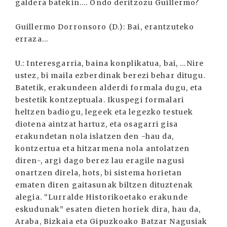
galdera batekin.... Ondo deritzozu Guillermo?
Guillermo Dorronsoro (D.): Bai, erantzuteko
erraza...
U.: Interesgarria, baina konplikatua, bai, ...Nire
ustez, bi maila ezberdinak berezi behar ditugu.
Batetik, erakundeen alderdi formala dugu, eta
bestetik kontzeptuala. Ikuspegi formalari
heltzen badiogu, legeek eta legezko testuek
diotena aintzat hartuz, eta osagarri gisa
erakundetan nola islatzen den -hau da,
kontzertua eta hitzarmena nola antolatzen
diren-, argi dago berez lau eragile nagusi
onartzen direla, hots, bi sistema horietan
ematen diren gaitasunak biltzen dituztenak
alegia. “Lurralde Historikoetako erakunde
eskudunak” esaten dieten horiek dira, hau da,
Araba, Bizkaia eta Gipuzkoako Batzar Nagusiak