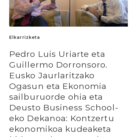
Elkarrizketa
Pedro Luis Uriarte eta
Guillermo Dorronsoro.
Eusko Jaurlaritzako
Ogasun eta Ekonomia
sailburuorde ohia eta
Deusto Business School-
eko Dekanoa: Kontzertu
ekonomikoa kudeaketa