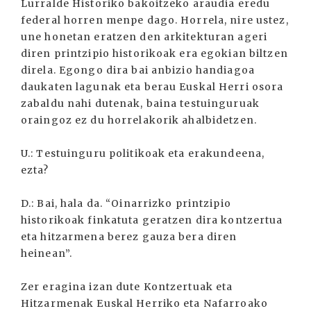
Lurralde Historiko bakoitzeko araudia eredu
federal horren menpe dago. Horrela, nire ustez,
une honetan eratzen den arkitekturan ageri
diren printzipio historikoak era egokian biltzen
direla. Egongo dira bai anbizio handiagoa
daukaten lagunak eta berau Euskal Herri osora
zabaldu nahi dutenak, baina testuinguruak
oraingoz ez du horrelakorik ahalbidetzen.
U.: Testuinguru politikoak eta erakundeena,
ezta?
D.: Bai, hala da. “Oinarrizko printzipio
historikoak finkatuta geratzen dira kontzertua
eta hitzarmena berez gauza bera diren
heinean”.
Zer eragina izan dute Kontzertuak eta
Hitzarmenak Euskal Herriko eta Nafarroako