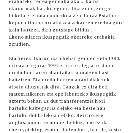
erabateko fedea geneukalako ... baina
ekonomiak halako egoera bizi zuen, zerga-
bilketa ere hala moduzkoa zen, beraz Estatuari
kopuru finkoa ordaintzea zekarren eredua gure
gain hartzea, diru gutxiago bilduz ...
Ekonomiaren ikuspegitik okerreko erabakia
zirudien.
Eta berez itxaron izan behar genuen -eta 1980.
urteaz ari gara- 1995era arte alegia, orduan
eredu berriaren abantailak sumatzen hasi
baitziren. Eta eredu horren abantailak zuk
aipatu dituzunak dira. Gauzak ez dira beti
matematikaren eta epe laburreko ikuspegitik
aztertu behar. Ez dut transferentzia hori
hartuko kaltegarria delako eta beste hau
hartuko dut balekoa delako. Berriro ere
anglosaxoien terminoei helduz, hau ez da
cherrypicking esaten dioten hori, hau da, zesto