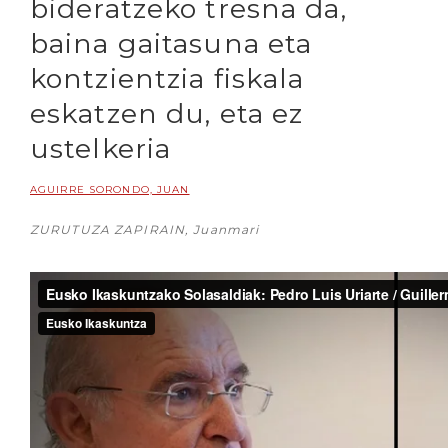
bideratzeko tresna da,
baina gaitasuna eta
kontzientzia fiskala
eskatzen du, eta ez
ustelkeria
AGUIRRE SORONDO, JUAN
ZURUTUZA ZAPIRAIN, Juanmari