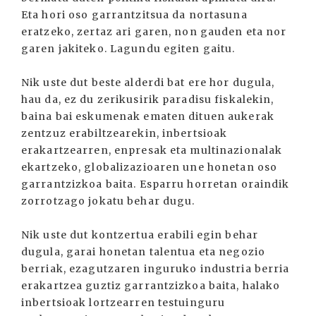
Eta hori oso garrantzitsua da nortasuna
eratzeko, zertaz ari garen, non gauden eta nor
garen jakiteko. Lagundu egiten gaitu.
Nik uste dut beste alderdi bat ere hor dugula,
hau da, ez du zerikusirik paradisu fiskalekin,
baina bai eskumenak ematen dituen aukerak
zentzuz erabiltzearekin, inbertsioak
erakartzearren, enpresak eta multinazionalak
ekartzeko, globalizazioaren une honetan oso
garrantzizkoa baita. Esparru horretan oraindik
zorrotzago jokatu behar dugu.
Nik uste dut kontzertua erabili egin behar
dugula, garai honetan talentua eta negozio
berriak, ezagutzaren inguruko industria berria
erakartzea guztiz garrantzizkoa baita, halako
inbertsioak lortzearren testuinguru