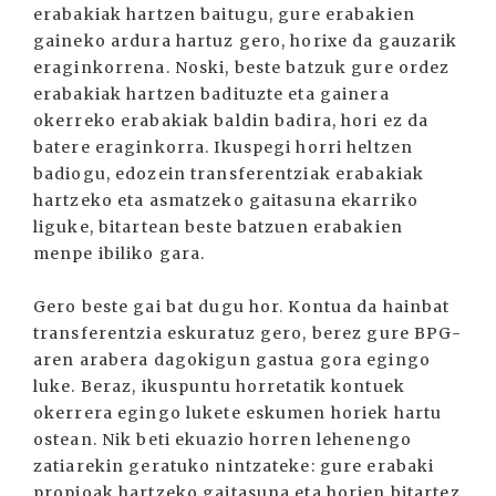
erabakiak hartzen baitugu, gure erabakien
gaineko ardura hartuz gero, horixe da gauzarik
eraginkorrena. Noski, beste batzuk gure ordez
erabakiak hartzen badituzte eta gainera
okerreko erabakiak baldin badira, hori ez da
batere eraginkorra. Ikuspegi horri heltzen
badiogu, edozein transferentziak erabakiak
hartzeko eta asmatzeko gaitasuna ekarriko
liguke, bitartean beste batzuen erabakien
menpe ibiliko gara.
Gero beste gai bat dugu hor. Kontua da hainbat
transferentzia eskuratuz gero, berez gure BPG-
aren arabera dagokigun gastua gora egingo
luke. Beraz, ikuspuntu horretatik kontuek
okerrera egingo lukete eskumen horiek hartu
ostean. Nik beti ekuazio horren lehenengo
zatiarekin geratuko nintzateke: gure erabaki
propioak hartzeko gaitasuna eta horien bitartez