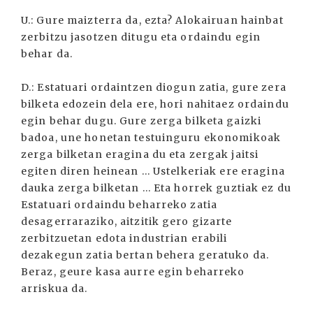
U.: Gure maizterra da, ezta? Alokairuan hainbat
zerbitzu jasotzen ditugu eta ordaindu egin
behar da.
D.: Estatuari ordaintzen diogun zatia, gure zera
bilketa edozein dela ere, hori nahitaez ordaindu
egin behar dugu. Gure zerga bilketa gaizki
badoa, une honetan testuinguru ekonomikoak
zerga bilketan eragina du eta zergak jaitsi
egiten diren heinean ... Ustelkeriak ere eragina
dauka zerga bilketan ... Eta horrek guztiak ez du
Estatuari ordaindu beharreko zatia
desagerraraziko, aitzitik gero gizarte
zerbitzuetan edota industrian erabili
dezakegun zatia bertan behera geratuko da.
Beraz, geure kasa aurre egin beharreko
arriskua da.