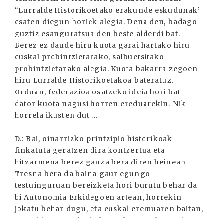
“Lurralde Historikoetako erakunde eskudunak”
esaten diegun horiek alegia. Dena den, badago
guztiz esanguratsua den beste alderdi bat.
Berez ez daude hiru kuota garai hartako hiru
euskal probintzietarako, salbuetsitako
probintzietarako alegia. Kuota bakarra zegoen
hiru Lurralde Historikoetakoa bateratuz.
Orduan, federazioa osatzeko ideia hori bat
dator kuota nagusi horren ereduarekin. Nik
horrela ikusten dut ...
D.: Bai, oinarrizko printzipio historikoak
finkatuta geratzen dira kontzertua eta
hitzarmena berez gauza bera diren heinean.
Tresna bera da baina gaur egungo
testuinguruan bereizketa hori burutu behar da
bi Autonomia Erkidegoen artean, horrekin
jokatu behar dugu, eta euskal eremuaren baitan,