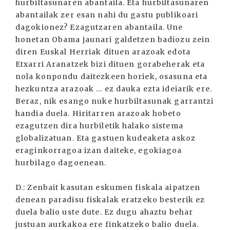
hurbiltasunaren abantaila. Eta hurbiltasunaren
abantailak zer esan nahi du gastu publikoari
dagokionez? Ezagutzaren abantaila. Une
honetan Obama jaunari galdetzen badiozu zein
diren Euskal Herriak dituen arazoak edota
Etxarri Aranatzek bizi dituen gorabeherak eta
nola konpondu daitezkeen horiek, osasuna eta
hezkuntza arazoak ... ez dauka ezta ideiarik ere.
Beraz, nik esango nuke hurbiltasunak garrantzi
handia duela. Hiritarren arazoak hobeto
ezagutzen dira hurbiletik halako sistema
globalizatuan. Eta gastuen kudeaketa askoz
eraginkorragoa izan daiteke, egokiagoa
hurbilago dagoenean.
D.: Zenbait kasutan eskumen fiskala aipatzen
denean paradisu fiskalak eratzeko besterik ez
duela balio uste dute. Ez dugu ahaztu behar
justuan aurkakoa ere finkatzeko balio duela.