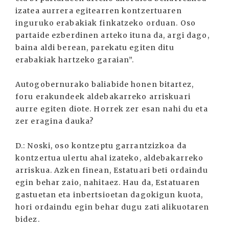
izatea aurrera egitearren kontzertuaren
inguruko erabakiak finkatzeko orduan. Oso
partaide ezberdinen arteko ituna da, argi dago,
baina aldi berean, parekatu egiten ditu
erabakiak hartzeko garaian”.
Autogobernurako baliabide honen bitartez,
foru erakundeek aldebakarreko arriskuari
aurre egiten diote. Horrek zer esan nahi du eta
zer eragina dauka?
D.: Noski, oso kontzeptu garrantzizkoa da
kontzertua ulertu ahal izateko, aldebakarreko
arriskua. Azken finean, Estatuari beti ordaindu
egin behar zaio, nahitaez. Hau da, Estatuaren
gastuetan eta inbertsioetan dagokigun kuota,
hori ordaindu egin behar dugu zati alikuotaren
bidez.