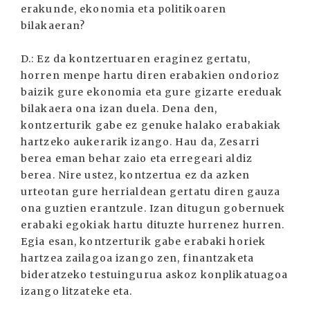
erakunde, ekonomia eta politikoaren
bilakaeran?
D.: Ez da kontzertuaren eraginez gertatu,
horren menpe hartu diren erabakien ondorioz
baizik gure ekonomia eta gure gizarte ereduak
bilakaera ona izan duela. Dena den,
kontzerturik gabe ez genuke halako erabakiak
hartzeko aukerarik izango. Hau da, Zesarri
berea eman behar zaio eta erregeari aldiz
berea. Nire ustez, kontzertua ez da azken
urteotan gure herrialdean gertatu diren gauza
ona guztien erantzule. Izan ditugun gobernuek
erabaki egokiak hartu dituzte hurrenez hurren.
Egia esan, kontzerturik gabe erabaki horiek
hartzea zailagoa izango zen, finantzaketa
bideratzeko testuingurua askoz konplikatuagoa
izango litzateke eta.