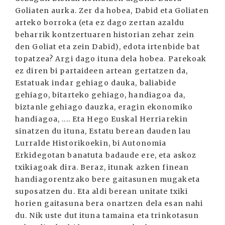
Goliaten aurka. Zer da hobea, Dabid eta Goliaten
arteko borroka (eta ez dago zertan azaldu
beharrik kontzertuaren historian zehar zein
den Goliat eta zein Dabid), edota irtenbide bat
topatzea? Argi dago ituna dela hobea. Parekoak
ez diren bi partaideen artean gertatzen da,
Estatuak indar gehiago dauka, baliabide
gehiago, bitarteko gehiago, handiagoa da,
biztanle gehiago dauzka, eragin ekonomiko
handiagoa, .... Eta Hego Euskal Herriarekin
sinatzen du ituna, Estatu berean dauden lau
Lurralde Historikoekin, bi Autonomia
Erkidegotan banatuta badaude ere, eta askoz
txikiagoak dira. Beraz, itunak azken finean
handiagorentzako bere gaitasunen mugaketa
suposatzen du. Eta aldi berean unitate txiki
horien gaitasuna bera onartzen dela esan nahi
du. Nik uste dut ituna tamaina eta trinkotasun