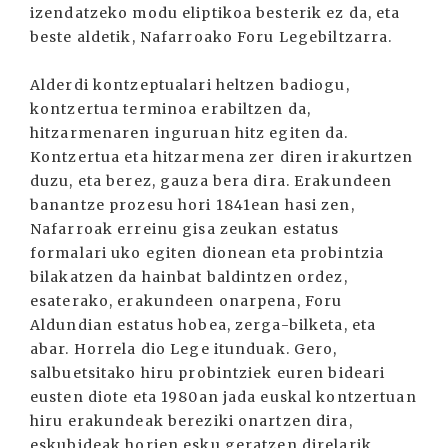
izendatzeko modu eliptikoa besterik ez da, eta
beste aldetik, Nafarroako Foru Legebiltzarra.
Alderdi kontzeptualari heltzen badiogu,
kontzertua terminoa erabiltzen da,
hitzarmenaren inguruan hitz egiten da.
Kontzertua eta hitzarmena zer diren irakurtzen
duzu, eta berez, gauza bera dira. Erakundeen
banantze prozesu hori 1841ean hasi zen,
Nafarroak erreinu gisa zeukan estatus
formalari uko egiten dionean eta probintzia
bilakatzen da hainbat baldintzen ordez,
esaterako, erakundeen onarpena, Foru
Aldundian estatus hobea, zerga-bilketa, eta
abar. Horrela dio Lege itunduak. Gero,
salbuetsitako hiru probintziek euren bideari
eusten diote eta 1980an jada euskal kontzertuan
hiru erakundeak bereziki onartzen dira,
eskubideak horien esku geratzen direlarik,