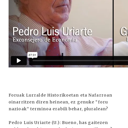
Foruak Lurralde Historikoetan eta Nafarroan
oinarritzen diren heinean, ez genuke “foru
nazioak” terminoa erabili behar, pluralean?
Pedro Luis Uriarte (U.): Bueno, has gaitezen