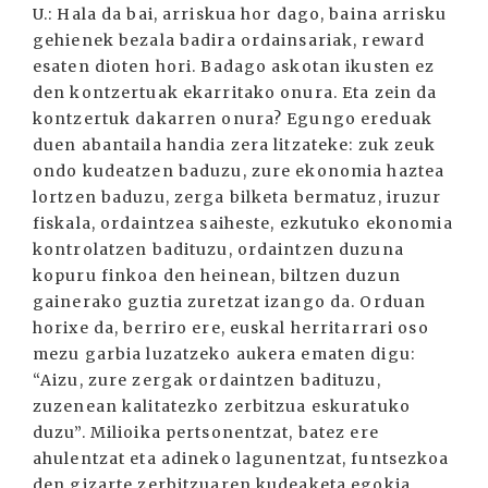
U.: Hala da bai, arriskua hor dago, baina arrisku
gehienek bezala badira ordainsariak, reward
esaten dioten hori. Badago askotan ikusten ez
den kontzertuak ekarritako onura. Eta zein da
kontzertuk dakarren onura? Egungo ereduak
duen abantaila handia zera litzateke: zuk zeuk
ondo kudeatzen baduzu, zure ekonomia haztea
lortzen baduzu, zerga bilketa bermatuz, iruzur
fiskala, ordaintzea saiheste, ezkutuko ekonomia
kontrolatzen badituzu, ordaintzen duzuna
kopuru finkoa den heinean, biltzen duzun
gainerako guztia zuretzat izango da. Orduan
horixe da, berriro ere, euskal herritarrari oso
mezu garbia luzatzeko aukera ematen digu:
“Aizu, zure zergak ordaintzen badituzu,
zuzenean kalitatezko zerbitzua eskuratuko
duzu”. Milioika pertsonentzat, batez ere
ahulentzat eta adineko lagunentzat, funtsezkoa
den gizarte zerbitzuaren kudeaketa egokia,