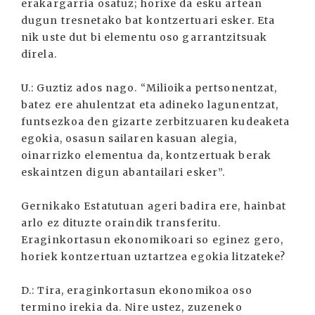
erakargarria osatuz; horixe da esku artean
dugun tresnetako bat kontzertuari esker. Eta
nik uste dut bi elementu oso garrantzitsuak
direla.
U.: Guztiz ados nago. “Milioika pertsonentzat,
batez ere ahulentzat eta adineko lagunentzat,
funtsezkoa den gizarte zerbitzuaren kudeaketa
egokia, osasun sailaren kasuan alegia,
oinarrizko elementua da, kontzertuak berak
eskaintzen digun abantailari esker”.
Gernikako Estatutuan ageri badira ere, hainbat
arlo ez dituzte oraindik transferitu.
Eraginkortasun ekonomikoari so eginez gero,
horiek kontzertuan uztartzea egokia litzateke?
D.: Tira, eraginkortasun ekonomikoa oso
termino irekia da. Nire ustez, zuzeneko