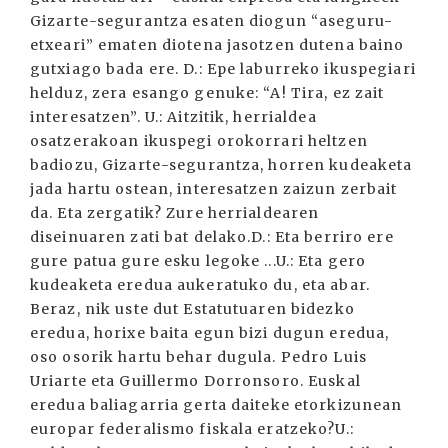
Gizarte-segurantza esaten diogun “aseguru-
etxeari” ematen diotena jasotzen dutena baino
gutxiago bada ere. D.: Epe laburreko ikuspegiari
helduz, zera esango genuke: “A! Tira, ez zait
interesatzen”. U.: Aitzitik, herrialdea
osatzerakoan ikuspegi orokorrari heltzen
badiozu, Gizarte-segurantza, horren kudeaketa
jada hartu ostean, interesatzen zaizun zerbait
da. Eta zergatik? Zure herrialdearen
diseinuaren zati bat delako.D.: Eta berriro ere
gure patua gure esku legoke ...U.: Eta gero
kudeaketa eredua aukeratuko du, eta abar.
Beraz, nik uste dut Estatutuaren bidezko
eredua, horixe baita egun bizi dugun eredua,
oso osorik hartu behar dugula. Pedro Luis
Uriarte eta Guillermo Dorronsoro. Euskal
eredua baliagarria gerta daiteke etorkizunean
europar federalismo fiskala eratzeko?U.: