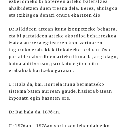
ezberdineko bi botereen arteko bateratzea
ahalbidetzen duen tresna dela. Berez, ahulagoa
eta txikiagoa denari onura ekartzen dio.
D.: Bi kideen artean ituna izenpetzeko beharra,
eta bi partaideen arteko akordioa beharrezkoa
izatea aurrera egitearren kontzertuaren
inguruko erabakiak finkatzeko orduan. Oso
partaide ezberdinen arteko ituna da, argi dago,
baina aldi berean, parekatu egiten ditu
erabakiak hartzeko garaian.
U.: Hala da, bai. Horrela ituna bermatzeko
sistema baten aurrean gaude, hasiera batean
inposatu egin bazuten ere.
D.: Bai hala da, 1876an.
U.: 1876an... 1878an sortu zen lehendabiziko