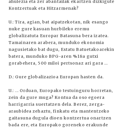
ahulezia eta zer abantailak ekartzen dizkigute
Kontzertuak eta Hitzarmenak?
U.: Tira, agian, bat aipatzekotan, nik esango
nuke gure kasuan hurbileko eremu
globalizatuta Europar Batasuna bera izatea.
Tamainaren arabera, munduko ekonomia
nagusietako bat dugu, Estatu Batuetakoarekin
batera, munduko BPG-aren %18a gutxi
gorabehera, 500 miloi pertsonaz ari gara ...
D.: Gure globalizazioa Europan hasten da.
U.: ... Orduan, Europako testuinguru horretan,
zein da gure muga? Kontua da oso egoera
harrigarria suertatzen dela. Berez, zerga-
araubidea zehaztu, finkatu eta mantentzeko
gaitasuna dugula dioen kontzertua onartzen
bada ere, eta Europako goreneko erakunde