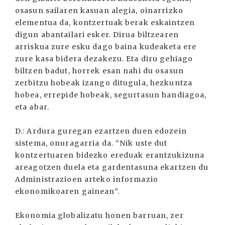
osasun sailaren kasuan alegia, oinarrizko
elementua da, kontzertuak berak eskaintzen
digun abantailari esker. Dirua biltzearen
arriskua zure esku dago baina kudeaketa ere
zure kasa bidera dezakezu. Eta diru gehiago
biltzen badut, horrek esan nahi du osasun
zerbitzu hobeak izango ditugula, hezkuntza
hobea, errepide hobeak, segurtasun handiagoa,
eta abar.
D.: Ardura guregan ezartzen duen edozein
sistema, onuragarria da. “Nik uste dut
kontzertuaren bidezko ereduak erantzukizuna
areagotzen duela eta gardentasuna ekartzen du
Administrazioen arteko informazio
ekonomikoaren gainean”.
Ekonomia globalizatu honen barruan, zer