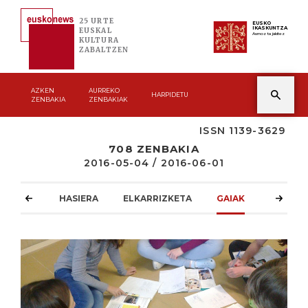
25 URTE
EUSKO
IKASKUNTZA
EUSKAL
Asmoz ta jakitez
KULTURA
ZABALTZEN
AZKEN
AURREKO
HARPIDETU
ZENBAKIA
ZENBAKIAK
ISSN 1139-3629
708 ZENBAKIA
2016-05-04 / 2016-06-01
HASIERA
ELKARRIZKETA
GAIAK
ATZOKO