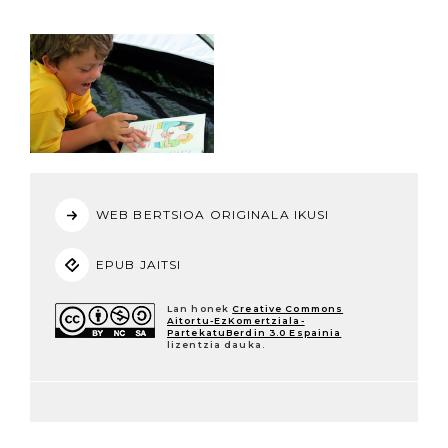
WEB BERTSIOA ORIGINALA IKUSI
EPUB JAITSI
Lan honek
Creative Commons
Aitortu-EzKomertziala-
PartekatuBerdin 3.0 Espainia
lizentzia dauka.