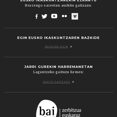
Hurrengo sareetan aurkitu gaitzazu:
Facebook
Twitter
Youtube
Flickr
Vimeo
EGIN EUSKO IKASKUNTZAREN BAZKIDE
BAZKIDE EGIN
JARRI GUREKIN HARREMANETAN
Laguntzeko gaituzu hemen:
IDATZI GAITZAZU