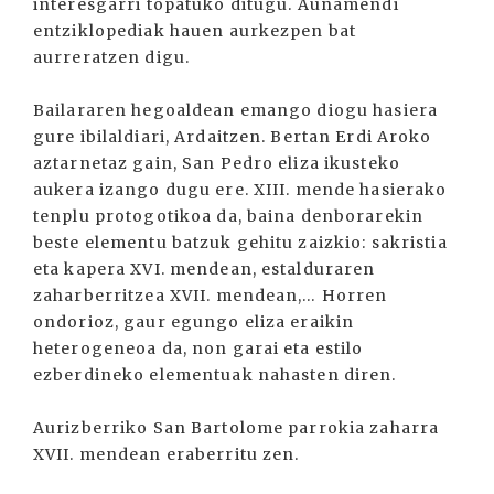
interesgarri topatuko ditugu. Auñamendi
entziklopediak hauen aurkezpen bat
aurreratzen digu.
Bailararen hegoaldean emango diogu hasiera
gure ibilaldiari, Ardaitzen. Bertan Erdi Aroko
aztarnetaz gain, San Pedro eliza ikusteko
aukera izango dugu ere. XIII. mende hasierako
tenplu protogotikoa da, baina denborarekin
beste elementu batzuk gehitu zaizkio: sakristia
eta kapera XVI. mendean, estalduraren
zaharberritzea XVII. mendean,… Horren
ondorioz, gaur egungo eliza eraikin
heterogeneoa da, non garai eta estilo
ezberdineko elementuak nahasten diren.
Aurizberriko San Bartolome parrokia zaharra
XVII. mendean eraberritu zen.