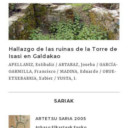
Irakurri
Hallazgo de las ruinas de la Torre de
Isasi en Galdakao
APELLANIZ, Estibaliz / ARTARAZ, Joseba / GARCÍA-
GARMILLA, Francisco / MADINA, Eduardo / ORUE-
ETXEBARRIA, Xabier / YUSTA, I.
SARIAK
ARTETSU SARIA 2005
Arbaso Elkarteak Eusko