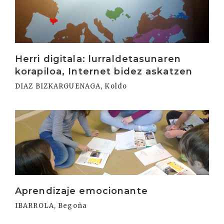
Herri digitala: lurraldetasunaren
korapiloa, Internet bidez askatzen
DIAZ BIZKARGUENAGA, Koldo
Irakurri
Aprendizaje emocionante
IBARROLA, Begoña