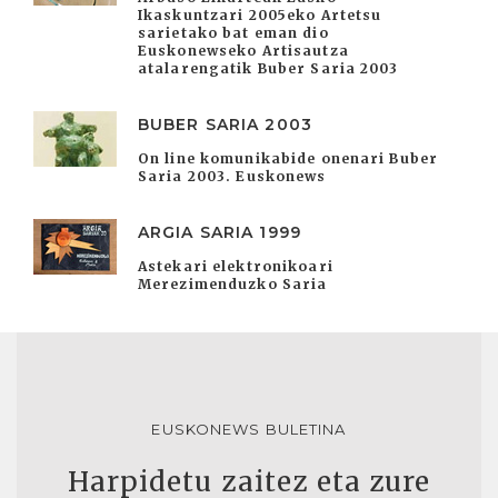
Ikaskuntzari 2005eko Artetsu
sarietako bat eman dio
Euskonewseko Artisautza
atalarengatik Buber Saria 2003
BUBER SARIA 2003
On line komunikabide onenari Buber
Saria 2003. Euskonews
ARGIA SARIA 1999
Astekari elektronikoari
Merezimenduzko Saria
EUSKONEWS BULETINA
Harpidetu zaitez eta zure