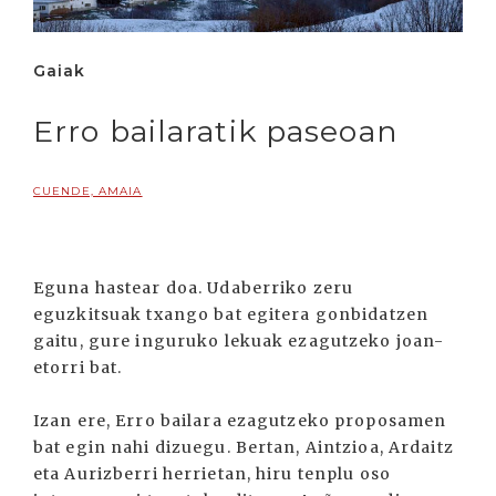
Gaiak
Erro bailaratik paseoan
CUENDE, AMAIA
Eguna hastear doa. Udaberriko zeru
eguzkitsuak txango bat egitera gonbidatzen
gaitu, gure inguruko lekuak ezagutzeko joan-
etorri bat.
Izan ere, Erro bailara ezagutzeko proposamen
bat egin nahi dizuegu. Bertan, Aintzioa, Ardaitz
eta Aurizberri herrietan, hiru tenplu oso