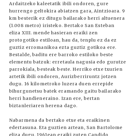
Ardaitzeko kaleetatik ibili ondoren, gure
hurrengo geltokira abiatzen gara, Aintzioara. 9
km besterik ez ditugu bailarako herri altuenera
(1.008 metro) iristeko. Bertako San Esteban
eliza XIII. mende hasieran eraiki zen
protogotiko estiloan, hau da, tenplu ez da ez
guztiz erromanikoa ezta guztiz gotikoa ere.
Bestalde, baditu ere barroko estiloko beste
elementu batzuk: erretaula nagusia edo gurutze
parrokiala, besteak beste. Herriko etxe txurien
artetik ibili ondoren, Aurizberriruntz jotzen
dugu. 16 kilometroko luzera duen errepide
bihurgunetsu batek eramando gaitu bailarako
herri handieneraino. Izan ere, bertan
biztanleriaren herena dago.
Nabarmena da bertako etxe eta eraikinen
edertasuna. Eta guztien artean, San Bartolome
eliza dugu. 1961ean eraiki zuten Candido