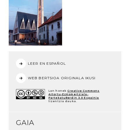
LEER EN ESPAÑOL
WEB BERTSIOA ORIGINALA IKUSI
Lan honek
Creative Commons
Aitortu-EzKomertziala-
PartekatuBerdin 3.0 Espainia
lizentzia dauka.
GAIA