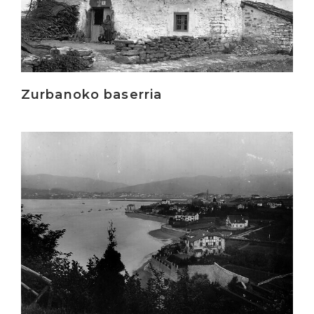
Zurbanoko baserria
Irakurri