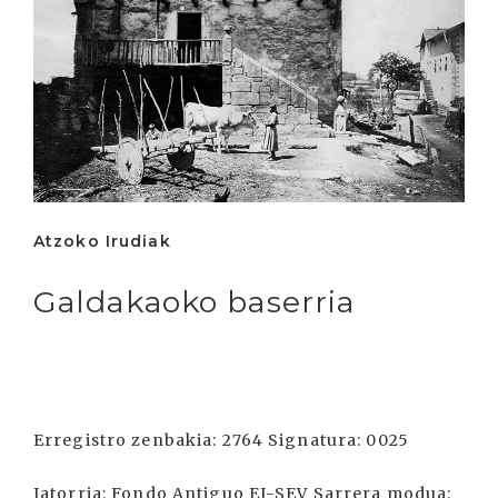
Atzoko Irudiak
Galdakaoko baserria
Erregistro zenbakia: 2764 Signatura: 0025
Jatorria: Fondo Antiguo EI-SEV Sarrera modua: