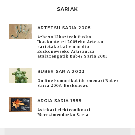
SARIAK
ARTETSU SARIA 2005
Arbaso Elkarteak Eusko
Ikaskuntzari 2005eko Artetsu
sarietako bat eman dio
Euskonewseko Artisautza
atalarengatik Buber Saria 2003
BUBER SARIA 2003
On line komunikabide onenari Buber
Saria 2003. Euskonews
ARGIA SARIA 1999
Astekari elektronikoari
Merezimenduzko Saria