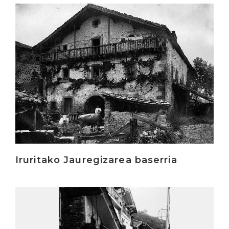
Irakurri
Iruritako Jauregizarea baserria
Irakurri