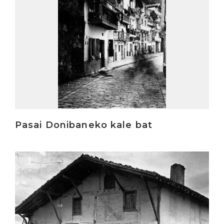
Pasai Donibaneko kale bat
Irakurri