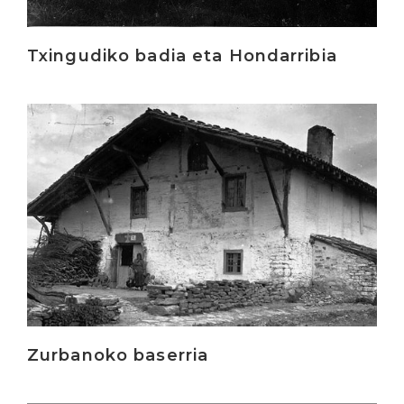
Txingudiko badia eta Hondarribia
Irakurri
Zurbanoko baserria