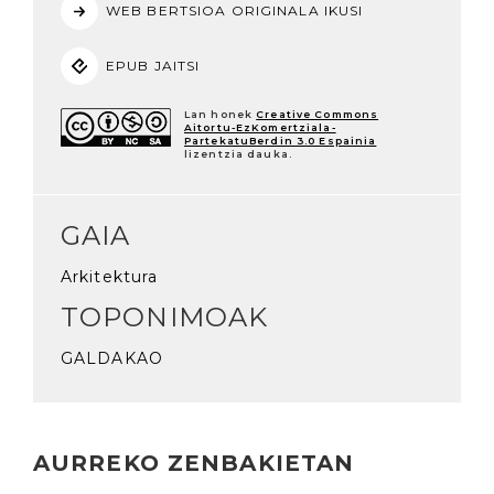
WEB BERTSIOA ORIGINALA IKUSI
EPUB JAITSI
Lan honek
Creative Commons
Aitortu-EzKomertziala-
PartekatuBerdin 3.0 Espainia
lizentzia dauka.
GAIA
Arkitektura
TOPONIMOAK
GALDAKAO
AURREKO ZENBAKIETAN