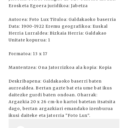
Erosketa Egoera juridikoa: Jabetza
Autorea: Foto Lux Tituloa: Galdakaoko baserria
Data: 1900-1922 Eremu geografikoa: Euskal
Herria Lurraldea: Bizkaia Herria: Galdakao
Unitate kopurua: 1
Formatoa: 13 x 17
Mantentzea: Ona Jatorrizkoa ala kopia: Kopia
Deskribapena: Galdakaoko baserri baten
aurrealdea. Bertan gazte bat eta ume bat ikus
daitezke gurdi baten ondoan. Oharrak:
Argazkia 20 x 26 cm-ko kartoi batetan itsatsita
dago, bertan argazkiari emandako izenburua
ikusi daiteke eta jatorria “Foto Lux”.