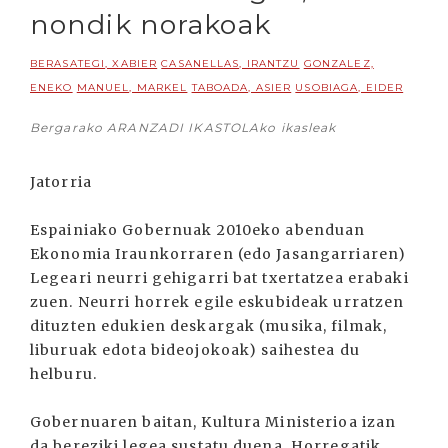
nondik norakoak
BERASATEGI, XABIER
CASANELLAS, IRANTZU
GONZALEZ,
ENEKO
MANUEL, MARKEL
TABOADA, ASIER
USOBIAGA, EIDER
Bergarako ARANZADI IKASTOLAko ikasleak
Jatorria
Espainiako Gobernuak 2010eko abenduan
Ekonomia Iraunkorraren (edo Jasangarriaren)
Legeari neurri gehigarri bat txertatzea erabaki
zuen. Neurri horrek egile eskubideak urratzen
dituzten edukien deskargak (musika, filmak,
liburuak edota bideojokoak) saihestea du
helburu.
Gobernuaren baitan, Kultura Ministerioa izan
da bereziki legea sustatu duena. Horregatik