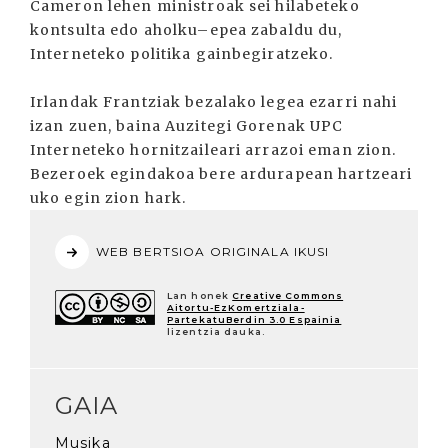
Cameron lehen ministroak sei hilabeteko
kontsulta edo aholku–epea zabaldu du,
Interneteko politika gainbegiratzeko.
Irlandak Frantziak bezalako legea ezarri nahi
izan zuen, baina Auzitegi Gorenak UPC
Interneteko hornitzaileari arrazoi eman zion.
Bezeroek egindakoa bere ardurapean hartzeari
uko egin zion hark.
WEB BERTSIOA ORIGINALA IKUSI
Lan honek
Creative Commons
Aitortu-EzKomertziala-
PartekatuBerdin 3.0 Espainia
lizentzia dauka.
GAIA
Musika