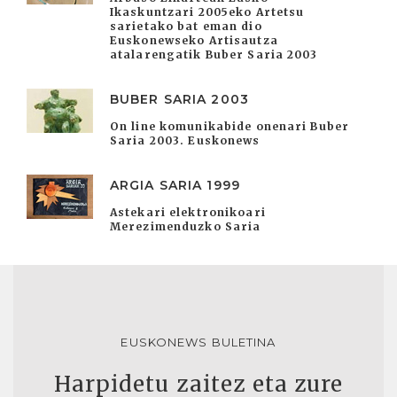
Ikaskuntzari 2005eko Artetsu
sarietako bat eman dio
Euskonewseko Artisautza
atalarengatik Buber Saria 2003
BUBER SARIA 2003
On line komunikabide onenari Buber
Saria 2003. Euskonews
ARGIA SARIA 1999
Astekari elektronikoari
Merezimenduzko Saria
EUSKONEWS BULETINA
Harpidetu zaitez eta zure