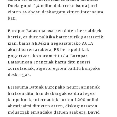
Duela gutxi, 1,4 milioi dolarreko isuna jarri
zioten 24 abesti deskargatu zituen internauta
bati.
Europar Batasuna osatzen duten herrialdeek,
berriz, ez dute politika bateraturik garatzerik
izan, baina AEBekin negoziatutako ACTA
akordioaren arabera, EB bere politikak
gogortzera konprometitu da. Europar
Batasunean Frantziak hartu ditu neurri
zorrotzenak, zigortu egiten baititu kanpoko
deskargak.
Erresuma Batuak Europako neurri arinenak
hartzen ditu, han deskargak ez dira legez
kanpokoak, internautek aurten 1.200 milioi
abesti jaitsi dituzten arren, diskogintzaren
industriak emandako datuen arabera. David