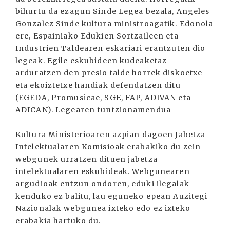
bihurtu da ezagun Sinde Legea bezala, Angeles
Gonzalez Sinde kultura ministroagatik. Edonola
ere, Espainiako Edukien Sortzaileen eta
Industrien Taldearen eskariari erantzuten dio
legeak. Egile eskubideen kudeaketaz
arduratzen den presio talde horrek diskoetxe
eta ekoiztetxe handiak defendatzen ditu
(EGEDA, Promusicae, SGE, FAP, ADIVAN eta
ADICAN). Legearen funtzionamendua
Kultura Ministerioaren azpian dagoen Jabetza
Intelektualaren Komisioak erabakiko du zein
webgunek urratzen dituen jabetza
intelektualaren eskubideak. Webgunearen
argudioak entzun ondoren, eduki ilegalak
kenduko ez balitu, lau eguneko epean Auzitegi
Nazionalak webgunea ixteko edo ez ixteko
erabakia hartuko du.