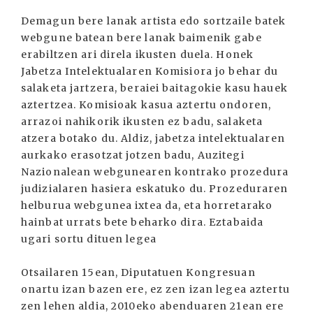
Demagun bere lanak artista edo sortzaile batek
webgune batean bere lanak baimenik gabe
erabiltzen ari direla ikusten duela. Honek
Jabetza Intelektualaren Komisiora jo behar du
salaketa jartzera, beraiei baitagokie kasu hauek
aztertzea. Komisioak kasua aztertu ondoren,
arrazoi nahikorik ikusten ez badu, salaketa
atzera botako du. Aldiz, jabetza intelektualaren
aurkako erasotzat jotzen badu, Auzitegi
Nazionalean webgunearen kontrako prozedura
judizialaren hasiera eskatuko du. Prozeduraren
helburua webgunea ixtea da, eta horretarako
hainbat urrats bete beharko dira. Eztabaida
ugari sortu dituen legea
Otsailaren 15ean, Diputatuen Kongresuan
onartu izan bazen ere, ez zen izan legea aztertu
zen lehen aldia, 2010eko abenduaren 21ean ere