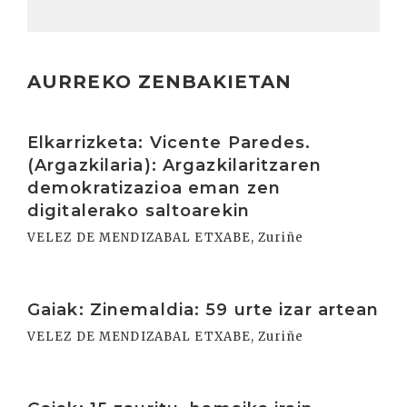
AURREKO ZENBAKIETAN
Irakurri
Elkarrizketa: Vicente Paredes.
(Argazkilaria): Argazkilaritzaren
demokratizazioa eman zen
digitalerako saltoarekin
VELEZ DE MENDIZABAL ETXABE, Zuriñe
Irakurri
Gaiak: Zinemaldia: 59 urte izar artean
VELEZ DE MENDIZABAL ETXABE, Zuriñe
Irakurri