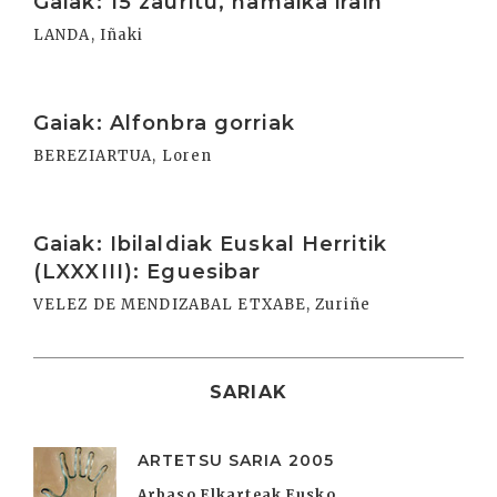
Gaiak: 15 zauritu, hamaika irain
LANDA, Iñaki
Irakurri
Gaiak: Alfonbra gorriak
BEREZIARTUA, Loren
Irakurri
Gaiak: Ibilaldiak Euskal Herritik
(LXXXIII): Eguesibar
VELEZ DE MENDIZABAL ETXABE, Zuriñe
SARIAK
ARTETSU SARIA 2005
Arbaso Elkarteak Eusko