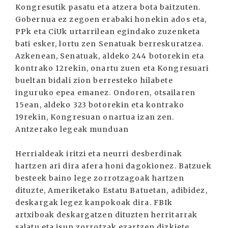
Kongresutik pasatu eta atzera bota baitzuten.
Gobernua ez zegoen erabaki honekin ados eta,
PPk eta CiUk urtarrilean egindako zuzenketa
bati esker, lortu zen Senatuak berreskuratzea.
Azkenean, Senatuak, aldeko 244 botorekin eta
kontrako 12rekin, onartu zuen eta Kongresuari
bueltan bidali zion berresteko hilabete
inguruko epea emanez. Ondoren, otsailaren
15ean, aldeko 323 botorekin eta kontrako
19rekin, Kongresuan onartua izan zen.
Antzerako legeak munduan
Herrialdeak iritzi eta neurri desberdinak
hartzen ari dira afera honi dagokionez. Batzuek
besteek baino lege zorrotzagoak hartzen
dituzte, Ameriketako Estatu Batuetan, adibidez,
deskargak legez kanpokoak dira. FBIk
artxiboak deskargatzen dituzten herritarrak
salatu eta isun zorrotzak ezartzen dizkiete.