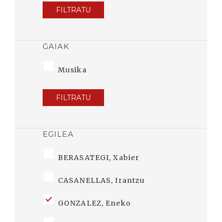
FILTRATU
GAIAK
Musika
FILTRATU
EGILEA
BERASATEGI, Xabier
CASANELLAS, Irantzu
GONZALEZ, Eneko