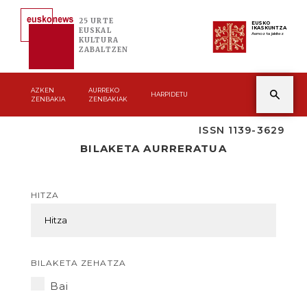
25 URTE
EUSKO
IKASKUNTZA
EUSKAL
Asmoz ta jakitez
KULTURA
ZABALTZEN
AZKEN
AURREKO
HARPIDETU
ZENBAKIA
ZENBAKIAK
ISSN 1139-3629
BILAKETA AURRERATUA
HITZA
BILAKETA ZEHATZA
Bai