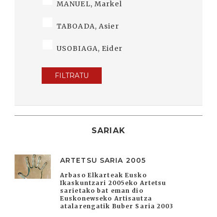
MANUEL, Markel
TABOADA, Asier
USOBIAGA, Eider
FILTRATU
SARIAK
ARTETSU SARIA 2005
Arbaso Elkarteak Eusko
Ikaskuntzari 2005eko Artetsu
sarietako bat eman dio
Euskonewseko Artisautza
atalarengatik Buber Saria 2003