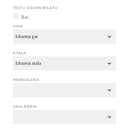
TESTU OSOAN BILATU
Bai
GAIA
ATALA
HERRIALDEA
UDALERRIA