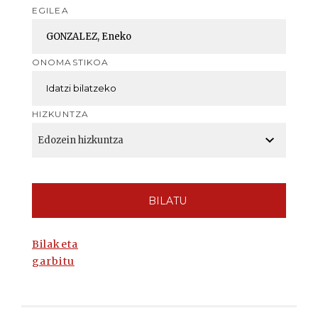
EGILEA
ONOMASTIKOA
HIZKUNTZA
BILATU
Bilaketa
garbitu