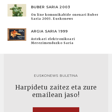
BUBER SARIA 2003
On line komunikabide onenari Buber
Saria 2003. Euskonews
ARGIA SARIA 1999
Astekari elektronikoari
Merezimenduzko Saria
EUSKONEWS BULETINA
Harpidetu zaitez eta zure
emailean jaso!