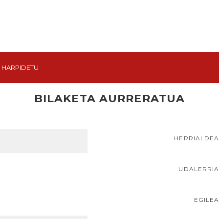
HARPIDETU
BILAKETA AURRERATUA
HERRIALDE
UDALERRI
EGILE