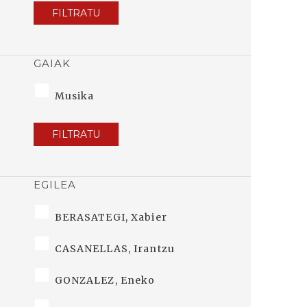
FILTRATU
GAIAK
Musika
FILTRATU
EGILEA
BERASATEGI, Xabier
CASANELLAS, Irantzu
GONZALEZ, Eneko