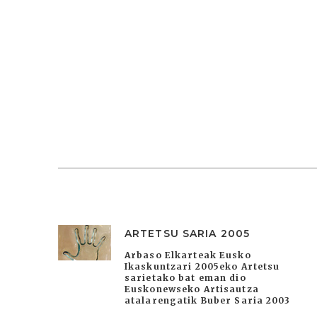
ARTETSU SARIA 2005
Arbaso Elkarteak Eusko
Ikaskuntzari 2005eko Artetsu
sarietako bat eman dio
Euskonewseko Artisautza
atalarengatik Buber Saria 2003