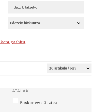
A
A
aketa garbitu
ATALAK
Euskonews Gaztea