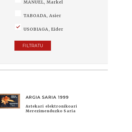
MANUEL, Markel
TABOADA, Asier
USOBIAGA, Eider
FILTRATU
ARGIA SARIA 1999
Astekari elektronikoari
Merezimenduzko Saria