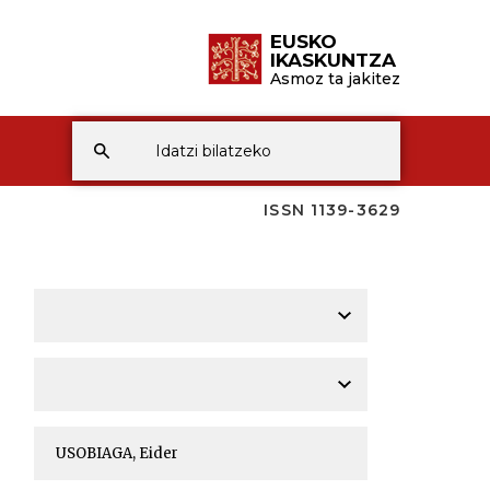
EUSKO
IKASKUNTZA
Asmoz ta jakitez
ISSN 1139-3629
A
A
A