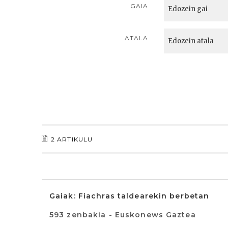
GAIA
ATALA
2 ARTIKULU
Gaiak: Fiachras taldearekin berbetan
593 zenbakia - Euskonews Gaztea