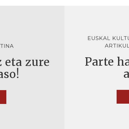
EUSKAL KULT
ARTIKU
TINA
Parte ha
 eta zure
aso!