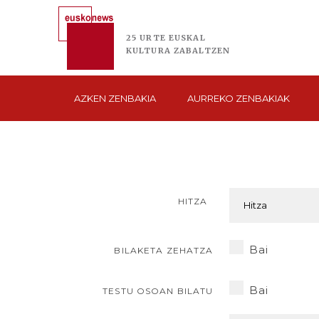
25 URTE
EUSKAL
KULTURA
ZABALTZEN
AZKEN
ZENBAKIA
AURREKO
ZENBAKIAK
HITZA
Bai
BILAKETA ZEHATZA
Bai
TESTU OSOAN BILATU