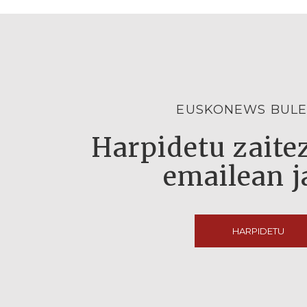
EUSKONEWS BULE
Harpidetu zaitez
emailean j
HARPIDETU