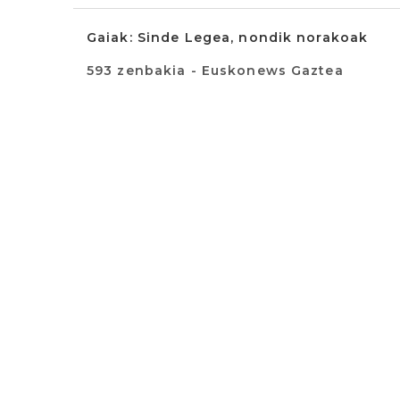
Gaiak: Sinde Legea, nondik norakoak
593 zenbakia - Euskonews Gaztea