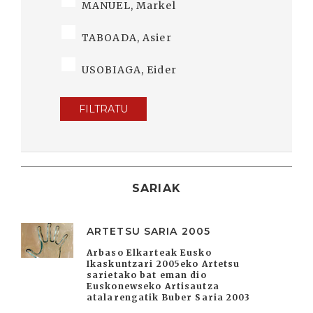
MANUEL, Markel
TABOADA, Asier
USOBIAGA, Eider
FILTRATU
SARIAK
ARTETSU SARIA 2005
Arbaso Elkarteak Eusko
Ikaskuntzari 2005eko Artetsu
sarietako bat eman dio
Euskonewseko Artisautza
atalarengatik Buber Saria 2003