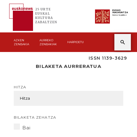
25 URTE
EUSKO
IKASKUNTZA
EUSKAL
Asmoz ta jakitez
KULTURA
ZABALTZEN
AZKEN
AURREKO
HARPIDETU
ZENBAKIA
ZENBAKIAK
ISSN 1139-3629
BILAKETA AURRERATUA
HITZA
BILAKETA ZEHATZA
Bai