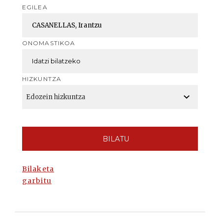
EGILEA
ONOMASTIKOA
HIZKUNTZA
BILATU
Bilaketa
garbitu