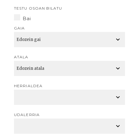
TESTU OSOAN BILATU
Bai
GAIA
ATALA
HERRIALDEA
UDALERRIA