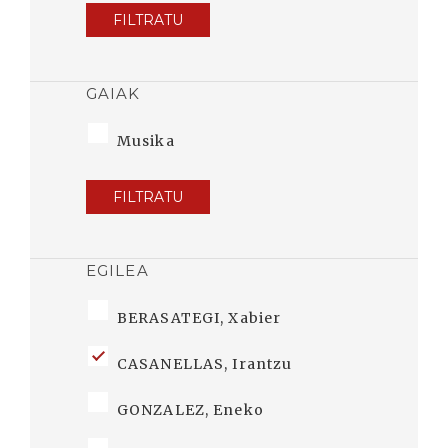
FILTRATU
GAIAK
Musika
FILTRATU
EGILEA
BERASATEGI, Xabier
CASANELLAS, Irantzu
GONZALEZ, Eneko