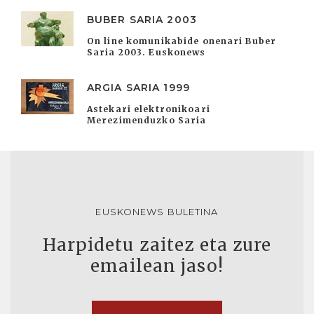
BUBER SARIA 2003
On line komunikabide onenari Buber
Saria 2003. Euskonews
ARGIA SARIA 1999
Astekari elektronikoari
Merezimenduzko Saria
EUSKONEWS BULETINA
Harpidetu zaitez eta zure
emailean jaso!