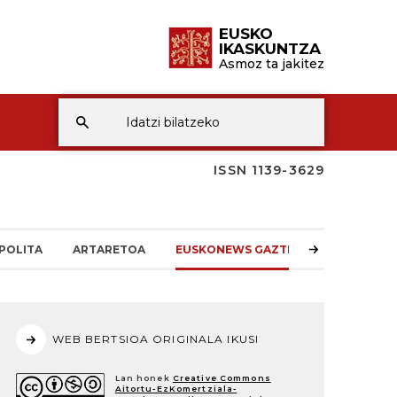
EUSKO
IKASKUNTZA
Asmoz ta jakitez
ISSN 1139-3629
POLITA
ARTARETOA
EUSKONEWS GAZTEA
WEB BERTSIOA ORIGINALA IKUSI
Lan honek
Creative Commons
Aitortu-EzKomertziala-