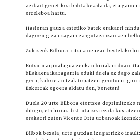
zerbait genetikoa balitz bezala da, eta gaine
erreleboa hartu.
Hasieran gauza estetiko batek erakarri nindu
dagoen giza osagaia ezagutzea izan zen helb
Zuk zeuk Bilbora iritsi zinenean bestelako hi
Kutsu marjinalagoa zeukan hiriak orduan. Ga
bilakaera ikaragarria eduki duela ez dago zal
gero, kolore anitzak topatzen genituen, gorri
Eskerrak egoera aldatu den, benetan!
Duela 20 urte Bilbora etortzea deprimitzeko 
ditugu, eta hiriaz disfrutatzea ez da kostatze
erakarri zuten Vicente Ortu urbanoak izeneko
Bilbok bezala, urte gutxian izugarrizko irault