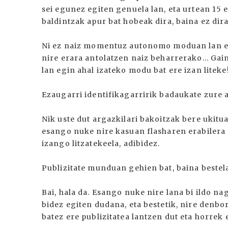
sei egunez egiten genuela lan, eta urtean 15 
baldintzak apur bat hobeak dira, baina ez dir
Ni ez naiz momentuz autonomo moduan lan eg
nire erara antolatzen naiz beharrerako... Gain
lan egin ahal izateko modu bat ere izan liteke
Ezaugarri identifikagarririk badaukate zure 
Nik uste dut argazkilari bakoitzak bere ukitu
esango nuke nire kasuan flasharen erabilera 
izango litzatekeela, adibidez.
Publizitate munduan gehien bat, baina bestela
Bai, hala da. Esango nuke nire lana bi ildo n
bidez egiten dudana, eta bestetik, nire denb
batez ere publizitatea lantzen dut eta horrek 