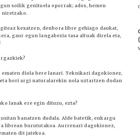
egun soilik genituela oporrak; ados, hemen
a niretzako.
I
iteaz kexatzen, denbora libre gehiago daukat,
era, gaur egun langabezia tasa altuak direla eta,
!
argazkiek?
a ematen diola bere lanari. Teknikari dagokionez,
eta hori argi naturalarekin nola uztartzen dudan
ko lanak ere egin dituzu, ezta?
agusitan banatzen dudala. Alde batetik, enkargu
ora librean burututakoa. Aurrenari dagokionez,
ematen dit jatekoa.