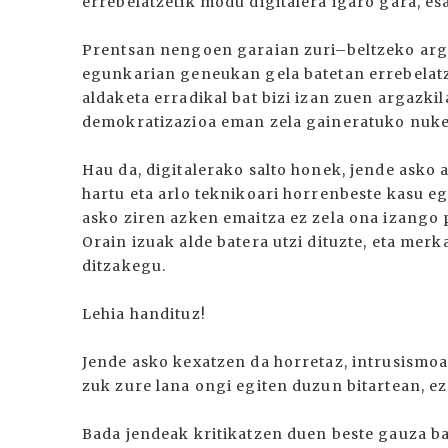
errebelatzetik modu digitalera igaro gara, es
Prentsan nengoen garaian zuri–beltzeko arga
egunkarian geneukan gela batetan errebelatz
aldaketa erradikal bat bizi izan zuen argazkil
demokratizazioa eman zela gaineratuko nuke
Hau da, digitalerako salto honek, jende asko
hartu eta arlo teknikoari horrenbeste kasu egi
asko ziren azken emaitza ez zela ona izango 
Orain izuak alde batera utzi dituzte, eta mer
ditzakegu.
Lehia handituz!
Jende asko kexatzen da horretaz, intrusismoa 
zuk zure lana ongi egiten duzun bitartean, ez
Bada jendeak kritikatzen duen beste gauza b