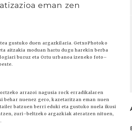
atizazioa eman zen
astea gustuko duen argazkilaria. GetxoPhotoko
eta aitzakia moduan hartu dugu harekin berba
ologiari buruz eta Ortu urbanoa izeneko foto–
beste.
 etortzeko arrazoi nagusia rock erradikalaren
ikasi behar nuenez gero, kazetaritzan eman nuen
ailer batzuen berri eduki eta gustuko nuela ikusi
ntzen, zuri–beltzeko argazkiak ateratzen nituen,
.
I