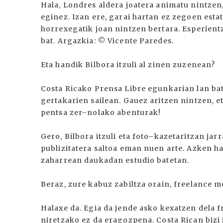
Hala, Londres aldera joatera animatu nintzen
eginez. Izan ere, garai hartan ez zegoen esta
horrexegatik joan nintzen bertara. Esperient
bat. Argazkia: © Vicente Paredes.
Eta handik Bilbora itzuli al zinen zuzenean?
Costa Ricako Prensa Libre egunkarian lan ba
gertakarien sailean. Gauez aritzen nintzen, e
pentsa zer–nolako abenturak!
Gero, Bilbora itzuli eta foto–kazetaritzan jarr
publizitatera saltoa eman nuen arte. Azken h
zaharrean daukadan estudio batetan.
Beraz, zure kabuz zabiltza orain, freelance 
Halaxe da. Egia da jende asko kexatzen dela 
niretzako ez da eragozpena. Costa Rican bizi