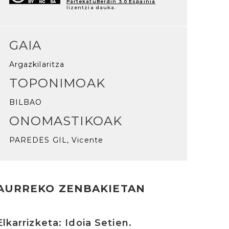
PartekatuBerdin 3.0 Espainia
lizentzia dauka.
GAIA
Argazkilaritza
TOPONIMOAK
BILBAO
ONOMASTIKOAK
PAREDES GIL, Vicente
AURREKO ZENBAKIETAN
rakurri
Elkarrizketa: Idoia Setien.