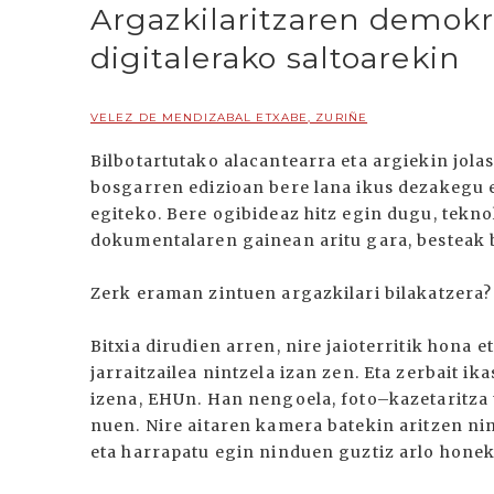
Argazkilaritzaren demokr
digitalerako saltoarekin
VELEZ DE MENDIZABAL ETXABE, ZURIÑE
Bilbotartutako alacantearra eta argiekin jol
bosgarren edizioan bere lana ikus dezakegu 
egiteko. Bere ogibideaz hitz egin dugu, tekn
dokumentalaren gainean aritu gara, besteak 
Zerk eraman zintuen argazkilari bilakatzera?
Bitxia dirudien arren, nire jaioterritik hona
jarraitzailea nintzela izan zen. Eta zerbait 
izena, EHUn. Han nengoela, foto–kazetaritza t
nuen. Nire aitaren kamera batekin aritzen ni
eta harrapatu egin ninduen guztiz arlo honek