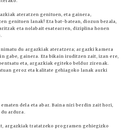
aterako.
zkiak ateratzen genituen, eta gainera,
en genituen lanak! Eta bat–batean, diozun bezala,
aritzak eta nolabait esatearren, diziplina honen
.
 animatu du argazkiak ateratzera; argazki kamera
n gabe, gainera. Eta bikain iruditzen zait, izan ere,
pentsatu eta, argazkiak egiteko beldur zirenak.
katuan geroz eta kalitate gehiagoko lanak aurki
ematen dela eta abar. Baina niri berdin zait hori,
 du ardura.
at, argazkiak tratatzeko programen gehiegizko