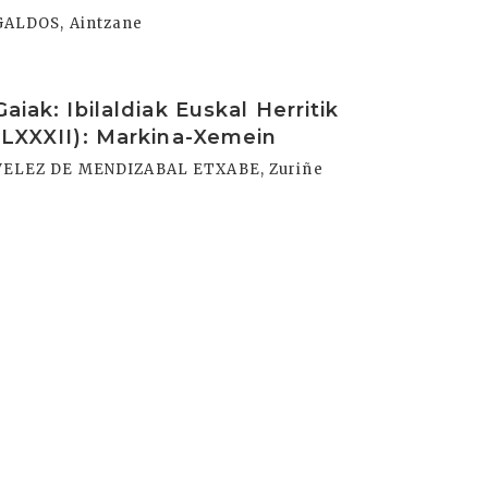
GALDOS, Aintzane
rakurri
Gaiak: Ibilaldiak Euskal Herritik
(LXXXII): Markina-Xemein
VELEZ DE MENDIZABAL ETXABE, Zuriñe