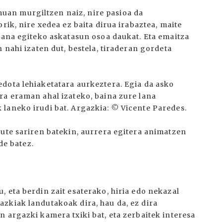
an murgiltzen naiz, nire pasioa da
rik, nire xedea ez baita dirua irabaztea, maite
dana egiteko askatasun osoa daukat. Eta emaitza
 nahi izaten dut, bestela, tiraderan gordeta
dota lehiaketatara aurkeztera. Egia da asko
ra eraman ahal izateko, baina zure lana
laneko irudi bat. Argazkia: © Vicente Paredes.
zute sariren batekin, aurrera egitera animatzen
de batez.
 eta berdin zait esaterako, hiria edo nekazal
zkiak landutakoak dira, hau da, ez dira
 argazki kamera txiki bat, eta zerbaitek interesa