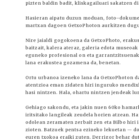
pizten baldin badit, kliskagailuari sakatzen di
Hasieran aipatu duzun moduan, foto–dokument
martxan dagoen GetxoPhoton aurkitzen dugu
Nire jaialdi gogokoena da GetxoPhoto, erakus
baitzait, kalera ateraz, galeria edota museoak
eguneko profesional on eta garrantzitsuenak 
lana erakustea gozamena da, benetan.
Ortu urbanoa izeneko lana da GetxoPhoton da
atentzioa eman zidaten hiri inguruko mendixk
hasi nintzen. Hala, ohartu nintzen jendeak lu
Gehiago sakondu, eta jakin nuen 60ko hamar
iritsitako langileak zeudela horien atzean. Hai
odolean zeramaten zerbait zen eta Bilbo hiri i
zioten. Batzuek pentsa ezineko lekuetan — dor
euren txokoa eraiki zuten. Derrigor behar dut