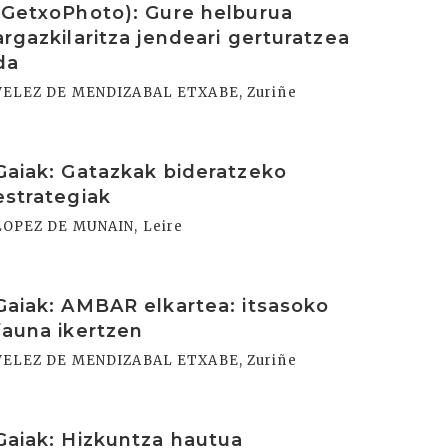
(GetxoPhoto): Gure helburua
argazkilaritza jendeari gerturatzea
da
VELEZ DE MENDIZABAL ETXABE, Zuriñe
rakurri
Gaiak: Gatazkak bideratzeko
estrategiak
LOPEZ DE MUNAIN, Leire
rakurri
Gaiak: AMBAR elkartea: itsasoko
fauna ikertzen
VELEZ DE MENDIZABAL ETXABE, Zuriñe
rakurri
Gaiak: Hizkuntza hautua