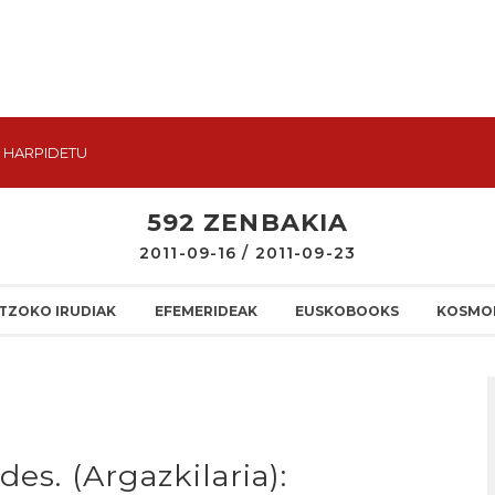
HARPIDETU
592 ZENBAKIA
2011-09-16 / 2011-09-23
TZOKO IRUDIAK
EFEMERIDEAK
EUSKOBOOKS
KOSMO
des. (Argazkilaria):