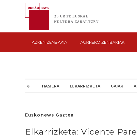
25 URTE
EUSKAL
KULTURA
ZABALTZEN
AZKEN
ZENBAKIA
AURREKO
ZENBAKIAK
HASIERA
ELKARRIZKETA
GAIAK
A
Euskonews Gaztea
Elkarrizketa: Vicente Pare