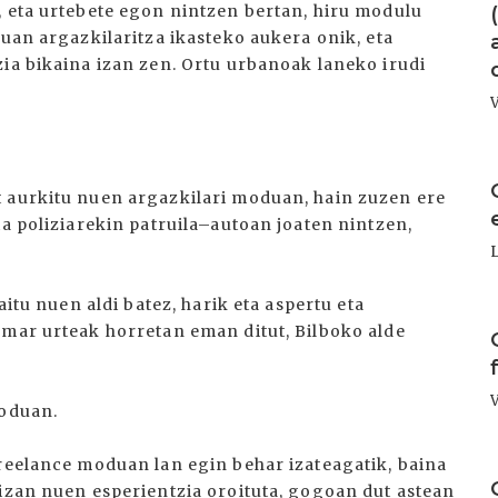
, eta urtebete egon nintzen bertan, hiru modulu
tuan argazkilaritza ikasteko aukera onik, eta
zia bikaina izan zen. Ortu urbanoak laneko irudi
I
t aurkitu nuen argazkilari moduan, hain zuzen ere
ta poliziarekin patruila–autoan joaten nintzen,
aitu nuen aldi batez, harik eta aspertu eta
I
amar urteak horretan eman ditut, Bilboko alde
moduan.
freelance moduan lan egin behar izateagatik, baina
I
 izan nuen esperientzia oroituta, gogoan dut astean