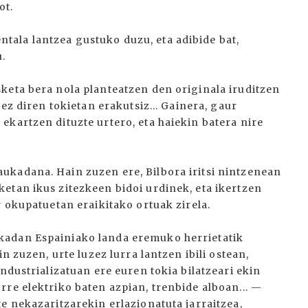
ot.
ala lantzea gustuko duzu, eta adibide bat,
.
keta bera nola planteatzen den originala iruditzen
 ez diren tokietan erakutsiz... Gainera, gaur
ekartzen dituzte urtero, eta haiekin batera nire
ukadana. Hain zuzen ere, Bilbora iritsi nintzenean
etan ikus zitezkeen bidoi urdinek, eta ikertzen
r okupatuetan eraikitako ortuak zirela.
kadan Espainiako landa eremuko herrietatik
n zuzen, urte luzez lurra lantzen ibili ostean,
ndustrializatuan ere euren tokia bilatzeari ekin
re elektriko baten azpian, trenbide alboan... —
e nekazaritzarekin erlazionatuta jarraitzea,