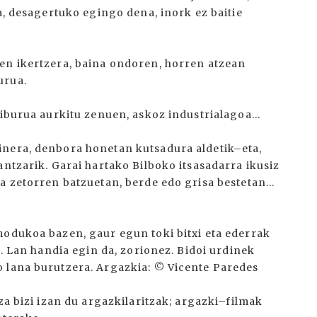
ra, desagertuko egingo dena, inork ez baitie
en ikertzera, baina ondoren, horren atzean
urua.
riburua aurkitu zenuen, askoz industrialagoa...
inera, denbora honetan kutsadura aldetik–eta,
antzarik. Garai hartako Bilboko itsasadarra ikusiz
a zetorren batzuetan, berde edo grisa bestetan...
modukoa bazen, gaur egun toki bitxi eta ederrak
n. Lan handia egin da, zorionez. Bidoi urdinek
 lana burutzera. Argazkia: © Vicente Paredes
za bizi izan du argazkilaritzak; argazki–filmak