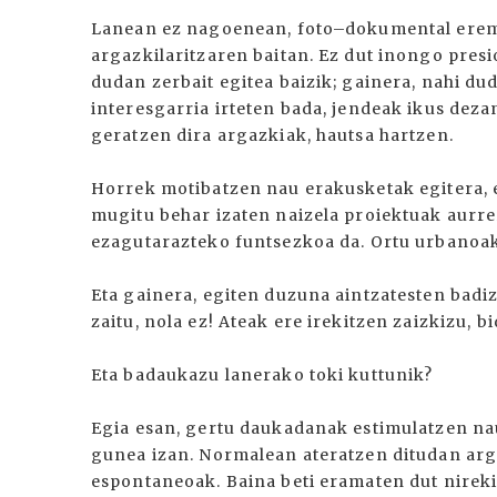
Lanean ez nagoenean, foto–dokumental eremu
argazkilaritzaren baitan. Ez dut inongo presio
dudan zerbait egitea baizik; gainera, nahi du
interesgarria irteten bada, jendeak ikus dezan
geratzen dira argazkiak, hautsa hartzen.
Horrek motibatzen nau erakusketak egitera, e
mugitu behar izaten naizela proiektuak aurre
ezagutarazteko funtsezkoa da. Ortu urbanoak 
Eta gainera, egiten duzuna aintzatesten badi
zaitu, nola ez! Ateak ere irekitzen zaizkizu, bi
Eta badaukazu lanerako toki kuttunik?
Egia esan, gertu daukadanak estimulatzen nau,
gunea izan. Normalean ateratzen ditudan arga
espontaneoak. Baina beti eramaten dut nirekin