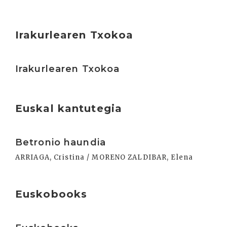
Irakurlearen Txokoa
Irakurri
Irakurlearen Txokoa
Euskal kantutegia
Irakurri
Betronio haundia
ARRIAGA, Cristina / MORENO ZALDIBAR, Elena
Euskobooks
Irakurri