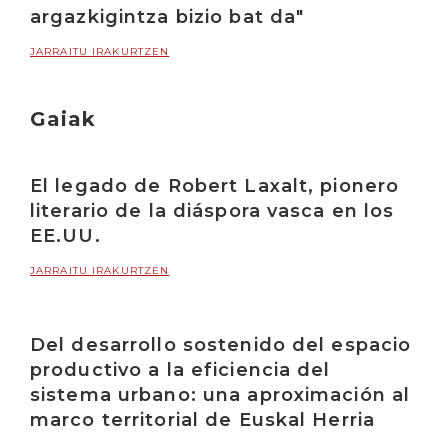
argazkigintza bizio bat da"
JARRAITU IRAKURTZEN
Gaiak
El legado de Robert Laxalt, pionero
literario de la diáspora vasca en los
EE.UU.
JARRAITU IRAKURTZEN
Del desarrollo sostenido del espacio
productivo a la eficiencia del
sistema urbano: una aproximación al
marco territorial de Euskal Herria