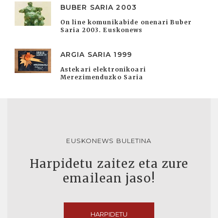
BUBER SARIA 2003
On line komunikabide onenari Buber
Saria 2003. Euskonews
ARGIA SARIA 1999
Astekari elektronikoari
Merezimenduzko Saria
EUSKONEWS BULETINA
Harpidetu zaitez eta zure
emailean jaso!
HARPIDETU