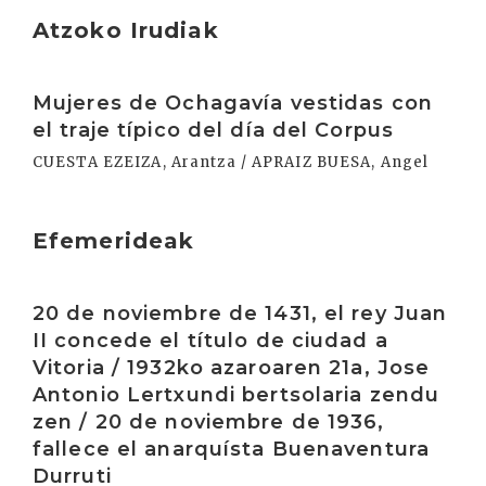
Atzoko Irudiak
Irakurri
Mujeres de Ochagavía vestidas con
el traje típico del día del Corpus
CUESTA EZEIZA, Arantza / APRAIZ BUESA, Angel
Efemerideak
Irakurri
20 de noviembre de 1431, el rey Juan
II concede el título de ciudad a
Vitoria / 1932ko azaroaren 21a, Jose
Antonio Lertxundi bertsolaria zendu
zen / 20 de noviembre de 1936,
fallece el anarquísta Buenaventura
Durruti