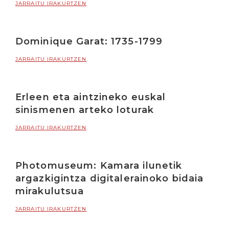
JARRAITU IRAKURTZEN
Dominique Garat: 1735-1799
JARRAITU IRAKURTZEN
Erleen eta aintzineko euskal
sinismenen arteko loturak
JARRAITU IRAKURTZEN
Photomuseum: Kamara ilunetik
argazkigintza digitalerainoko bidaia
mirakulutsua
JARRAITU IRAKURTZEN