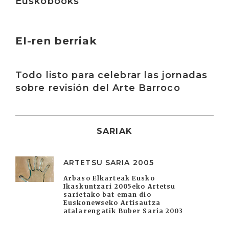
Euskobooks
EI-ren berriak
Irakurri
Todo listo para celebrar las jornadas
sobre revisión del Arte Barroco
SARIAK
ARTETSU SARIA 2005
Arbaso Elkarteak Eusko
Ikaskuntzari 2005eko Artetsu
sarietako bat eman dio
Euskonewseko Artisautza
atalarengatik Buber Saria 2003