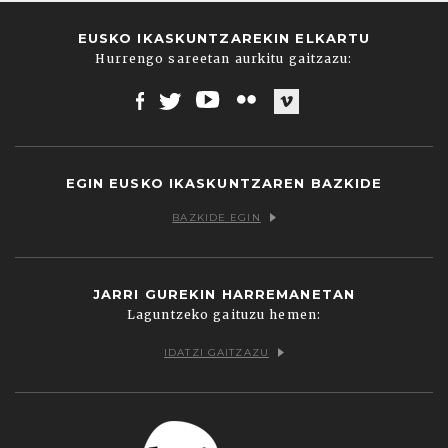
EUSKO IKASKUNTZAREKIN ELKARTU
Hurrengo sareetan aurkitu gaitzazu:
Facebook
Twitter
Youtube
Flickr
Vimeo
EGIN EUSKO IKASKUNTZAREN BAZKIDE
BAZKIDE EGIN
JARRI GUREKIN HARREMANETAN
Laguntzeko gaituzu hemen:
IDATZI GAITZAZU