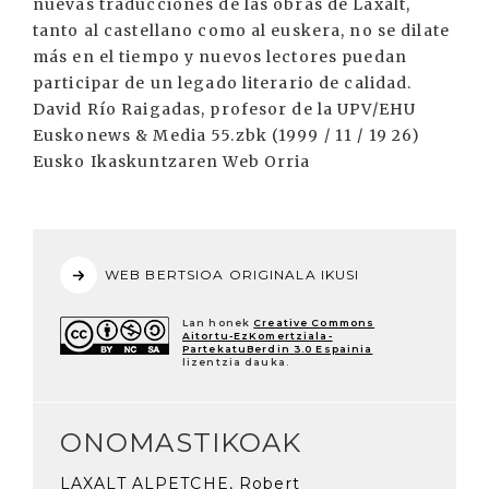
nuevas traducciones de las obras de Laxalt,
tanto al castellano como al euskera, no se dilate
más en el tiempo y nuevos lectores puedan
participar de un legado literario de calidad.
David Río Raigadas, profesor de la UPV/EHU
Euskonews & Media 55.zbk (1999 / 11 / 19 26)
Eusko Ikaskuntzaren Web Orria
WEB BERTSIOA ORIGINALA IKUSI
Lan honek
Creative Commons
Aitortu-EzKomertziala-
PartekatuBerdin 3.0 Espainia
lizentzia dauka.
ONOMASTIKOAK
LAXALT ALPETCHE, Robert