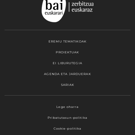
EREMU TEMATIKOAK
PROIEKTUAK
EI LIBURUTEGIA
AGENDA ETA JARDUERAK
SARIAK
Webgune honek cookieak erabiltzen ditu,
Lege oharra
propioak zein hirugarrenenak. Hautatu
Pribatutasun-politika
nabigatzeko nahiago duzun cookie aukera.
Guztiz desaktibatzea ere hauta dezakezu.
Cookie-politika
Cookie batzuk blokeatu nahi badituzu, egin klik