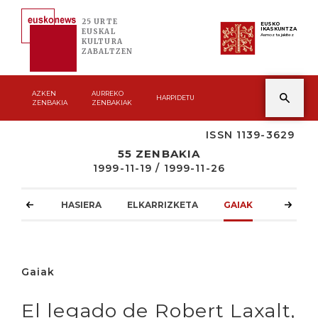
25 URTE
EUSKO
IKASKUNTZA
EUSKAL
Asmoz ta jakitez
KULTURA
ZABALTZEN
AZKEN
AURREKO
HARPIDETU
ZENBAKIA
ZENBAKIAK
ISSN 1139-3629
55 ZENBAKIA
1999-11-19 / 1999-11-26
HASIERA
ELKARRIZKETA
GAIAK
ATZOKO
Gaiak
El legado de Robert Laxalt,