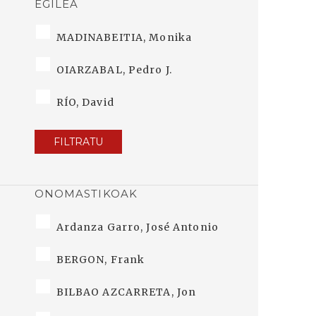
EGILEA
MADINABEITIA, Monika
OIARZABAL, Pedro J.
RÍO, David
FILTRATU
ONOMASTIKOAK
Ardanza Garro, José Antonio
BERGON, Frank
BILBAO AZCARRETA, Jon