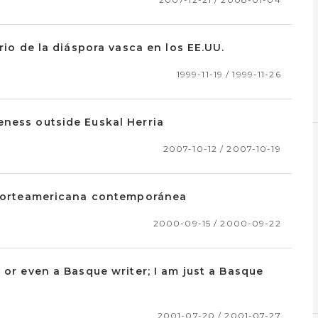
rio de la diáspora vasca en los EE.UU.
1999-11-19 / 1999-11-26
eness outside Euskal Herria
2007-10-12 / 2007-10-19
a norteamericana contemporánea
2000-09-15 / 2000-09-22
 or even a Basque writer; I am just a Basque
2001-07-20 / 2001-07-27