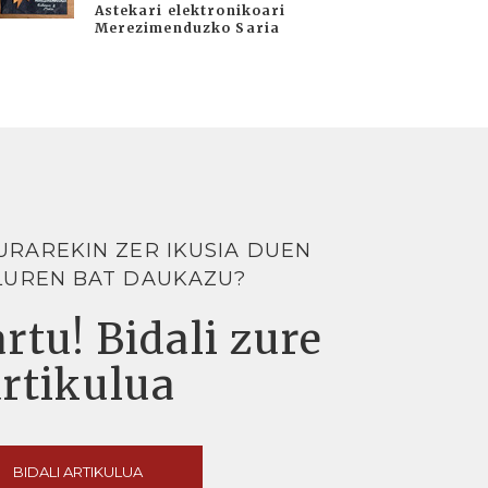
Astekari elektronikoari
Merezimenduzko Saria
URAREKIN ZER IKUSIA DUEN
LUREN BAT DAUKAZU?
rtu! Bidali zure
artikulua
BIDALI ARTIKULUA