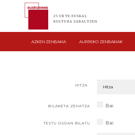
25 URTE
EUSKAL
KULTURA
ZABALTZEN
AZKEN
ZENBAKIA
AURREKO
ZENBAKIAK
HITZA
Bai
BILAKETA ZEHATZA
Bai
TESTU OSOAN BILATU