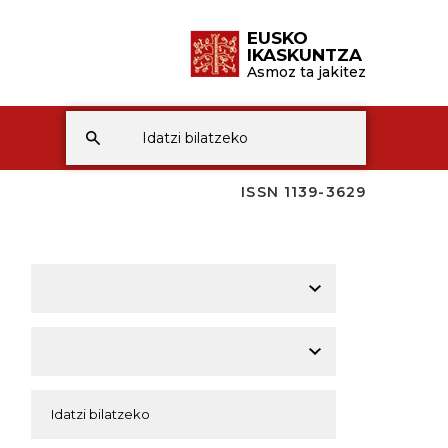
EUSKO
IKASKUNTZA
Asmoz ta jakitez
ISSN 1139-3629
A
A
A