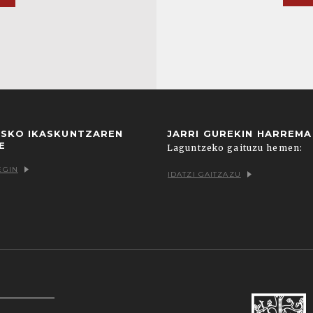
USKO IKASKUNTZAREN
JARRI GUREKIN HARREM
E
Laguntzeko gaituzu hemen:
EGIN
IDATZI GAITZAZU