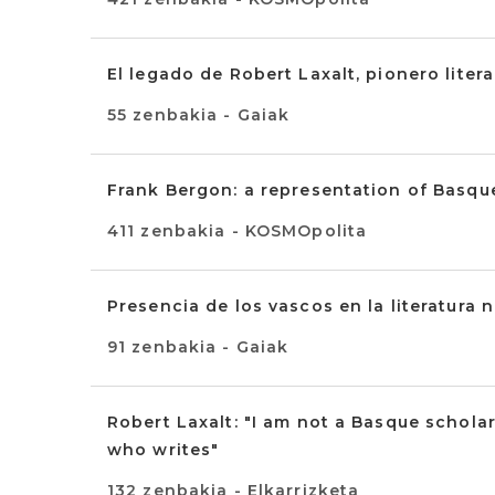
El legado de Robert Laxalt, pionero litera
55 zenbakia - Gaiak
Frank Bergon: a representation of Basqu
411 zenbakia - KOSMOpolita
Presencia de los vascos en la literatur
91 zenbakia - Gaiak
Robert Laxalt: "I am not a Basque scholar
who writes"
132 zenbakia - Elkarrizketa