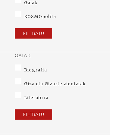
Gaiak
KOSMOpolita
FILTRATU
GAIAK
Biografia
Giza eta Gizarte zientziak
Literatura
FILTRATU