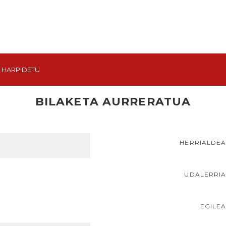
HARPIDETU
BILAKETA AURRERATUA
HERRIALDE
UDALERRI
EGILE