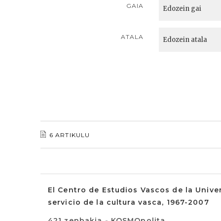
GAIA
ATALA
6 ARTIKULU
El Centro de Estudios Vascos de la Unive
servicio de la cultura vasca, 1967-2007
421 zenbakia - KOSMOpolita