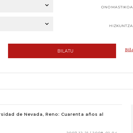
ONOMASTIKO
HIZKUNTZ
Bil
BILATU
rsidad de Nevada, Reno: Cuarenta años al
2007-12-21 / 2008-01-04