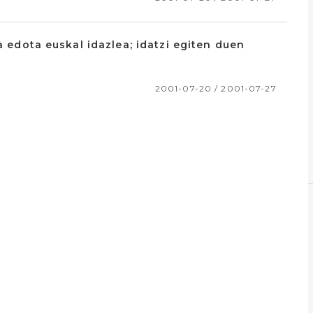
a edota euskal idazlea; idatzi egiten duen
2001-07-20 / 2001-07-27