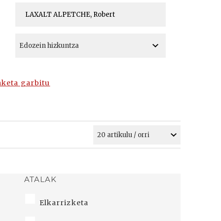
A
A
aketa garbitu
ATALAK
Elkarrizketa