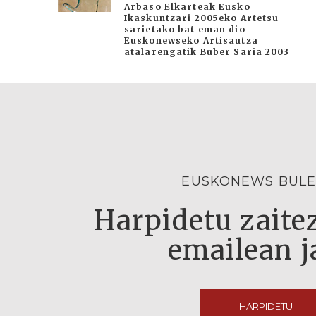
Arbaso Elkarteak Eusko
Ikaskuntzari 2005eko Artetsu
sarietako bat eman dio
Euskonewseko Artisautza
atalarengatik Buber Saria 2003
EUSKONEWS BULE
Harpidetu zaitez
emailean j
HARPIDETU