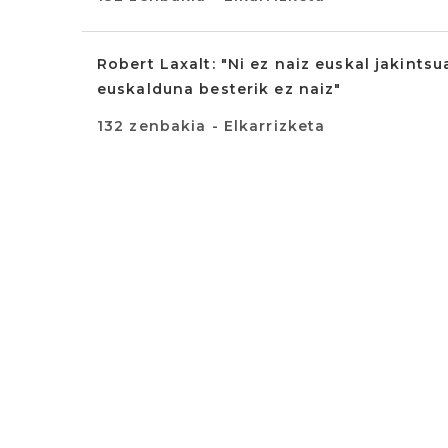
Robert Laxalt: "Ni ez naiz euskal jakintsu
euskalduna besterik ez naiz"
132 zenbakia - Elkarrizketa