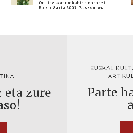
On line komunikabide onenari
Buber Saria 2003. Euskonews
EUSKAL KULT
ARTIKU
TINA
Parte ha
 eta zure
aso!