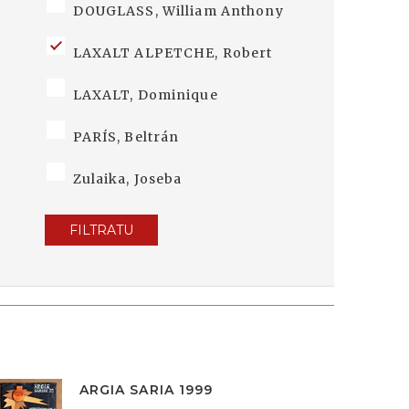
DOUGLASS, William Anthony
LAXALT ALPETCHE, Robert
LAXALT, Dominique
PARÍS, Beltrán
Zulaika, Joseba
FILTRATU
ARGIA SARIA 1999