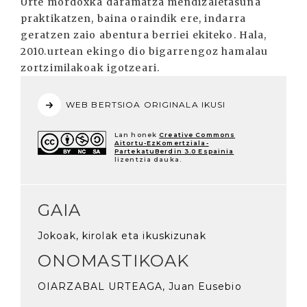
Urte mordoxka daramatza mendizaletasuna
praktikatzen, baina oraindik ere, indarra
geratzen zaio abentura berriei ekiteko. Hala,
2010.urtean ekingo dio bigarrengoz hamalau
zortzimilakoak igotzeari.
WEB BERTSIOA ORIGINALA IKUSI
Lan honek
Creative Commons
Aitortu-EzKomertziala-
PartekatuBerdin 3.0 Espainia
lizentzia dauka.
GAIA
Jokoak, kirolak eta ikuskizunak
ONOMASTIKOAK
OIARZABAL URTEAGA, Juan Eusebio