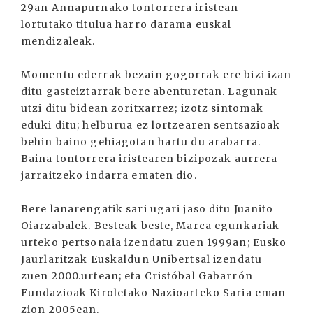
29an Annapurnako tontorrera iristean
lortutako titulua harro darama euskal
mendizaleak.
Momentu ederrak bezain gogorrak ere bizi izan
ditu gasteiztarrak bere abenturetan. Lagunak
utzi ditu bidean zoritxarrez; izotz sintomak
eduki ditu; helburua ez lortzearen sentsazioak
behin baino gehiagotan hartu du arabarra.
Baina tontorrera iristearen bizipozak aurrera
jarraitzeko indarra ematen dio.
Bere lanarengatik sari ugari jaso ditu Juanito
Oiarzabalek. Besteak beste, Marca egunkariak
urteko pertsonaia izendatu zuen 1999an; Eusko
Jaurlaritzak Euskaldun Unibertsal izendatu
zuen 2000.urtean; eta Cristóbal Gabarrón
Fundazioak Kiroletako Nazioarteko Saria eman
zion 2005ean.