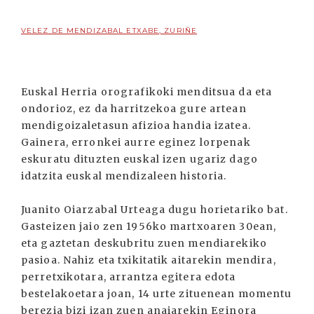
VELEZ DE MENDIZABAL ETXABE, ZURIÑE
Euskal Herria orografikoki menditsua da eta
ondorioz, ez da harritzekoa gure artean
mendigoizaletasun afizioa handia izatea.
Gainera, erronkei aurre eginez lorpenak
eskuratu dituzten euskal izen ugariz dago
idatzita euskal mendizaleen historia.
Juanito Oiarzabal Urteaga dugu horietariko bat.
Gasteizen jaio zen 1956ko martxoaren 30ean,
eta gaztetan deskubritu zuen mendiarekiko
pasioa. Nahiz eta txikitatik aitarekin mendira,
perretxikotara, arrantza egitera edota
bestelakoetara joan, 14 urte zituenean momentu
berezia bizi izan zuen anaiarekin Eginora