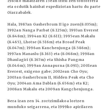
1985ko maiatzaren 15ean iritsi zen tontorrera
eta ordutik hainbat espediziotan hartu du parte
Oiarzabalek.
Hala, 1987an Gasherbrum II igo zuen(8.035m);
1992an Nanga Parbat (8.125m); 1993an Everest
(8.848m); 1994an K2 (8.611); 1995ean Makalu
(8.465), Lhotse (8.516m) eta Broad Peak
(8.047m); 1996an Kanchenjunga (8.586m);
1997an Manaslu (8.163) eta (8.068m); 1998an
Dhaulagiri (8.167m) eta Shisha Pangma
(8.046m); 1999an Annapurna (8.091); 2001ean
Everest, oxigeno gabe; 2002ean Cho Oyu;
2003an Gasherbrum II, Hidden Peak eta Cho
Oyu; 2004an Ama Dablan (6.656m) eta K2;
2008an Makalu eta 2009an Kangchenjunga.
Bera izan zen 14. zortzimilakoa lortzen
munduko seigarrena, eta 1999ko apirilaren