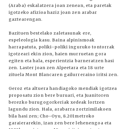
(Araba) eskalatzera joan zenean, eta paretak
igotzeko afizioa haziz joan zen arabar
gaztearengan.
Bazituen bestelako zaletasunak ere,
espeleologia kasu. Baina alpinismoak
harrapatuta, poliki–poliki inguruko tontorrak
igotzeari ekin zion, haien murruetan gora
egiten eta hala, esperientzia barneratzen hasi
zen. Laster joan zen Alpeetara eta 18 urte
zituela Mont Blancaren gailurreraino iritsi zen.
Geroz eta altuera handiagoko mendiak igotzea
proposatu zion bere buruari, eta Juanitoren
berezko burugogorkeriak xedeak lortzen
lagundu zion. Hala, arabarra zortzimilakoen
bila hasi zen; Cho–Oyu, 8.201metroko
garaierarekin, izan zen bere lehenengoa eta