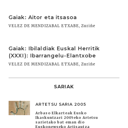
Irakurri
Gaiak: Aitor eta itsasoa
VELEZ DE MENDIZABAL ETXABE, Zuriñe
Irakurri
Gaiak: Ibilaldiak Euskal Herritik
(XXXI): Ibarrangelu-Elantxobe
VELEZ DE MENDIZABAL ETXABE, Zuriñe
SARIAK
ARTETSU SARIA 2005
Arbaso Elkarteak Eusko
Ikaskuntzari 2005eko Artetsu
sarietako bat eman dio
Euskonewseko Artisautza