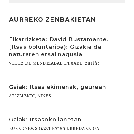
AURREKO ZENBAKIETAN
Irakurri
Elkarrizketa: David Bustamante.
(Itsas boluntarioa): Gizakia da
naturaren etsai nagusia
VELEZ DE MENDIZABAL ETXABE, Zuriñe
Irakurri
Gaiak: Itsas ekimenak, geurean
ARIZMENDI, AINES
Irakurri
Gaiak: Itsasoko lanetan
EUSKONEWS GAZTEAren ERREDAKZIOA