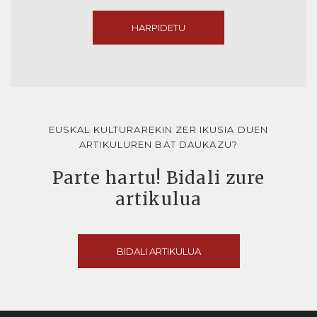
HARPIDETU
EUSKAL KULTURAREKIN ZER IKUSIA DUEN
ARTIKULUREN BAT DAUKAZU?
Parte hartu! Bidali zure
artikulua
BIDALI ARTIKULUA