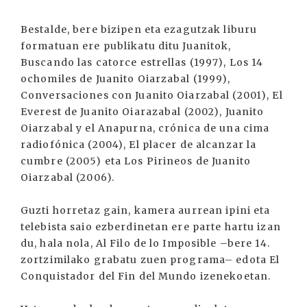
Bestalde, bere bizipen eta ezagutzak liburu
formatuan ere publikatu ditu Juanitok,
Buscando las catorce estrellas (1997), Los 14
ochomiles de Juanito Oiarzabal (1999),
Conversaciones con Juanito Oiarzabal (2001), El
Everest de Juanito Oiarazabal (2002), Juanito
Oiarzabal y el Anapurna, crónica de una cima
radiofónica (2004), El placer de alcanzar la
cumbre (2005) eta Los Pirineos de Juanito
Oiarzabal (2006).
Guzti horretaz gain, kamera aurrean ipini eta
telebista saio ezberdinetan ere parte hartu izan
du, hala nola, Al Filo de lo Imposible –bere 14.
zortzimilako grabatu zuen programa– edota El
Conquistador del Fin del Mundo izenekoetan.