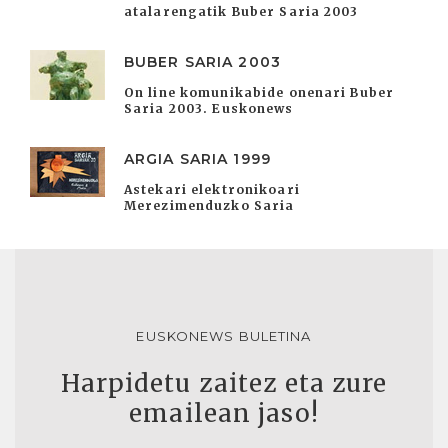
atalarengatik Buber Saria 2003
BUBER SARIA 2003
On line komunikabide onenari Buber
Saria 2003. Euskonews
ARGIA SARIA 1999
Astekari elektronikoari
Merezimenduzko Saria
EUSKONEWS BULETINA
Harpidetu zaitez eta zure
emailean jaso!