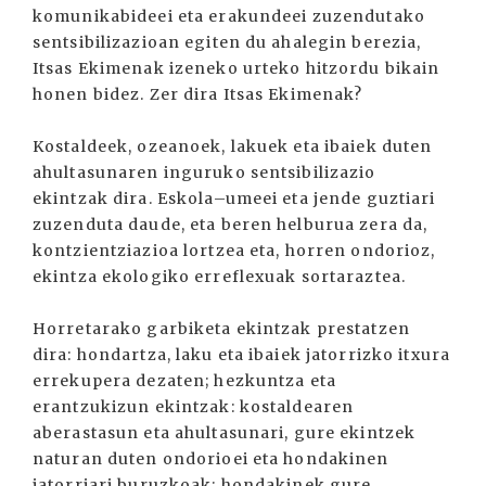
komunikabideei eta erakundeei zuzendutako
sentsibilizazioan egiten du ahalegin berezia,
Itsas Ekimenak izeneko urteko hitzordu bikain
honen bidez. Zer dira Itsas Ekimenak?
Kostaldeek, ozeanoek, lakuek eta ibaiek duten
ahultasunaren inguruko sentsibilizazio
ekintzak dira. Eskola–umeei eta jende guztiari
zuzenduta daude, eta beren helburua zera da,
kontzientziazioa lortzea eta, horren ondorioz,
ekintza ekologiko erreflexuak sortaraztea.
Horretarako garbiketa ekintzak prestatzen
dira: hondartza, laku eta ibaiek jatorrizko itxura
errekupera dezaten; hezkuntza eta
erantzukizun ekintzak: kostaldearen
aberastasun eta ahultasunari, gure ekintzek
naturan duten ondorioei eta hondakinen
jatorriari buruzkoak; hondakinek gure