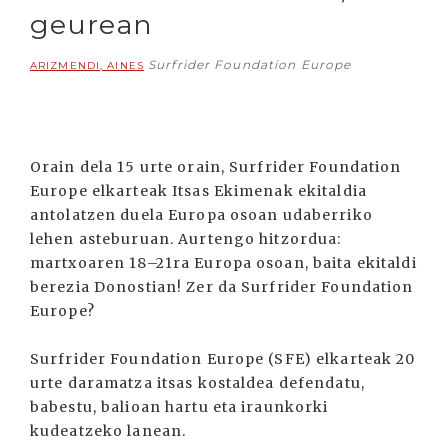
geurean
Surfrider Foundation Europe
ARIZMENDI, AINES
Orain dela 15 urte orain, Surfrider Foundation
Europe elkarteak Itsas Ekimenak ekitaldia
antolatzen duela Europa osoan udaberriko
lehen asteburuan. Aurtengo hitzordua:
martxoaren 18–21ra Europa osoan, baita ekitaldi
berezia Donostian! Zer da Surfrider Foundation
Europe?
Surfrider Foundation Europe (SFE) elkarteak 20
urte daramatza itsas kostaldea defendatu,
babestu, balioan hartu eta iraunkorki
kudeatzeko lanean.