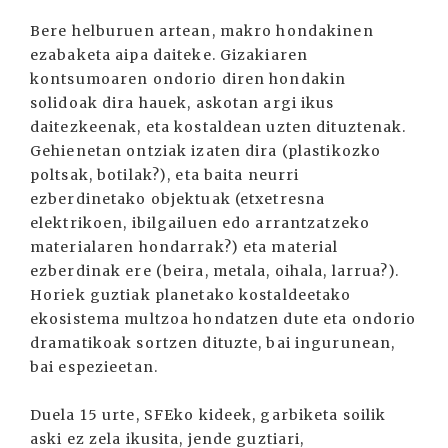
Bere helburuen artean, makro hondakinen
ezabaketa aipa daiteke. Gizakiaren
kontsumoaren ondorio diren hondakin
solidoak dira hauek, askotan argi ikus
daitezkeenak, eta kostaldean uzten dituztenak.
Gehienetan ontziak izaten dira (plastikozko
poltsak, botilak?), eta baita neurri
ezberdinetako objektuak (etxetresna
elektrikoen, ibilgailuen edo arrantzatzeko
materialaren hondarrak?) eta material
ezberdinak ere (beira, metala, oihala, larrua?).
Horiek guztiak planetako kostaldeetako
ekosistema multzoa hondatzen dute eta ondorio
dramatikoak sortzen dituzte, bai ingurunean,
bai espezieetan.
Duela 15 urte, SFEko kideek, garbiketa soilik
aski ez zela ikusita, jende guztiari,