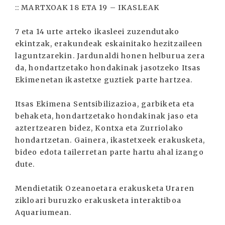
:: MARTXOAK 18 ETA 19 – IKASLEAK
7 eta 14 urte arteko ikasleei zuzendutako
ekintzak, erakundeak eskainitako hezitzaileen
laguntzarekin. Jardunaldi honen helburua zera
da, hondartzetako hondakinak jasotzeko Itsas
Ekimenetan ikastetxe guztiek parte hartzea.
Itsas Ekimena Sentsibilizazioa, garbiketa eta
behaketa, hondartzetako hondakinak jaso eta
aztertzearen bidez, Kontxa eta Zurriolako
hondartzetan. Gainera, ikastetxeek erakusketa,
bideo edota tailerretan parte hartu ahal izango
dute.
Mendietatik Ozeanoetara erakusketa Uraren
zikloari buruzko erakusketa interaktiboa
Aquariumean.