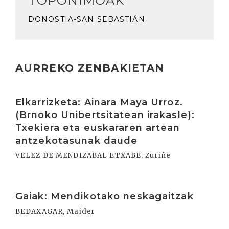
TOPONIMOAK
DONOSTIA-SAN SEBASTIÁN
AURREKO ZENBAKIETAN
Irakurri
Elkarrizketa: Ainara Maya Urroz.
(Brnoko Unibertsitatean irakasle):
Txekiera eta euskararen artean
antzekotasunak daude
VELEZ DE MENDIZABAL ETXABE, Zuriñe
Irakurri
Gaiak: Mendikotako neskagaitzak
BEDAXAGAR, Maider