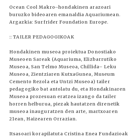
Ocean Cool Makro–hondakinen arazoari
buruzko bideoaren emanaldia Aquariumean.
Argazkia: Surfrider Foundation Europe.
:: TAILER PEDAGOGIKOAK
Hondakinen museoa proiektua Donostiako
Museoen Sareak (Aquariuma, Elizbarrutiko
Museoa, San Telmo Museoa, Chillida– Leku
Museoa, Zientziaren KutxaGunea, Museum
Cemento Rezola eta Untzi Museoa) tailer
pedagogiko bat antolatu du, eta Hondakinaren
Museoa prozesuan eratzea izango da tailer
horren helburua, piezak hautatzen direnetik
museoa inauguratzen den arte, martxoaren
21ean, Haizearen Orrazian.
Itsasoari korapilatuta Cristina Enea Fundazioak