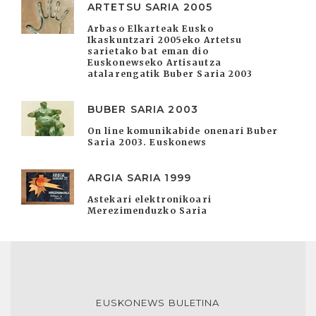
ARTETSU SARIA 2005
Arbaso Elkarteak Eusko
Ikaskuntzari 2005eko Artetsu
sarietako bat eman dio
Euskonewseko Artisautza
atalarengatik Buber Saria 2003
BUBER SARIA 2003
On line komunikabide onenari Buber
Saria 2003. Euskonews
ARGIA SARIA 1999
Astekari elektronikoari
Merezimenduzko Saria
EUSKONEWS BULETINA