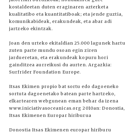
kostaldeetan duten eraginaren azterketa
kualitatibo eta kuantitatiboak; eta jende guztia,
komunikabideak, erakundeak, eta abar adi
jartzeko ekintzak.
Joan den urteko ekitaldian 25.000 lagunek hartu
zuten parte mundu osoan egin ziren
jardueretan, eta erakundeak kopuru hori
gainditzea aurreikusi du aurten. Argazkia:
Surfrider Foundation Europe.
Itsas Ekimen propio bat sortu edo dagoeneko
sortuta dagoenetako batean parte hartzeko,
elkartearen webgunean eman behar da izena
www.iniciativasoceanicas.org 2010an: Donostia,
Itsas Ekimenen Europar hiriburua
Donostia Itsas Ekimenen europar hiriburu