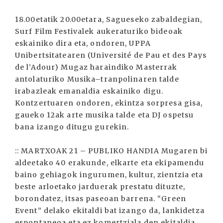
18.00etatik 20.00etara, Sagueseko zabaldegian,
Surf Film Festivalek aukeraturiko bideoak
eskainiko dira eta, ondoren, UPPA
Unibertsitatearen (Université de Pau et des Pays
de l’Adour) Mugaz haraindiko Masterrak
antolaturiko Musika–tranpolinaren talde
irabazleak emanaldia eskainiko digu.
Kontzertuaren ondoren, ekintza sorpresa gisa,
gaueko 12ak arte musika talde eta DJ ospetsu
bana izango ditugu gurekin.
:: MARTXOAK 21 – PUBLIKO HANDIA Mugaren bi
aldeetako 40 erakunde, elkarte eta ekipamendu
baino gehiagok ingurumen, kultur, zientzia eta
beste arloetako jarduerak prestatu dituzte,
borondatez, itsas paseoan barrena. “Green
Event” delako ekitaldi bat izango da, lankidetza
espontaneoa eta ez komertziala den ekitaldia,