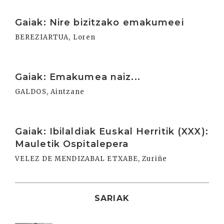
Irakurri
Gaiak: Nire bizitzako emakumeei
BEREZIARTUA, Loren
Irakurri
Gaiak: Emakumea naiz...
GALDOS, Aintzane
Irakurri
Gaiak: Ibilaldiak Euskal Herritik (XXX):
Mauletik Ospitalepera
VELEZ DE MENDIZABAL ETXABE, Zuriñe
SARIAK