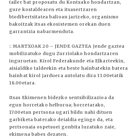
tailer bat proposatu du Kontxako hondartzan,
gure kostaldearen eta itsasertzaren
biodibertsitatea balioan jartzeko, organismo
bakoitzak itsas ekosistemen orekan duen
garrantzia nabarmenduta.
:: MARTXOAK 20 – JENDE GAZTEA Jende gaztea
mobilizatuko dugu Zurriolako hondartzaren
inguruetan. Kirol Federakunde eta Elkarteekin,
aisialdiko taldeekin eta beste hainbatekin batera
hainbat kirol jarduera antolatu dira 11.00etatik
18.00etara.
Itsas Ekimenen bidezko sentsibilizazioa da
egun horretako helburua; horretarako,
17.00etan pertsona ugari bildu nahi dituen
garbiketa baterako deialdia egingo da, eta
pertsonaia ospetsuei gonbita luzatuko zaie,
ekimena babes dezaten.