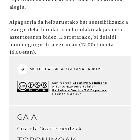
alegia.
Aipagarria da helburuetako bat sentsibilizazioa
izango dela, hondartzan hondakinak jaso eta
aztertzearen bidez. Horretarako, bi deialdi
handi egingo dira egunean (12.00etan eta
16.00etan).
WEB BERTSIOA ORIGINALA IKUSI
Lan honek
Creative Commons
Aitortu-EzKomertziala-
PartekatuBerdin 3.0 Espainia
lizentzia dauka.
GAIA
Giza eta Gizarte zientziak