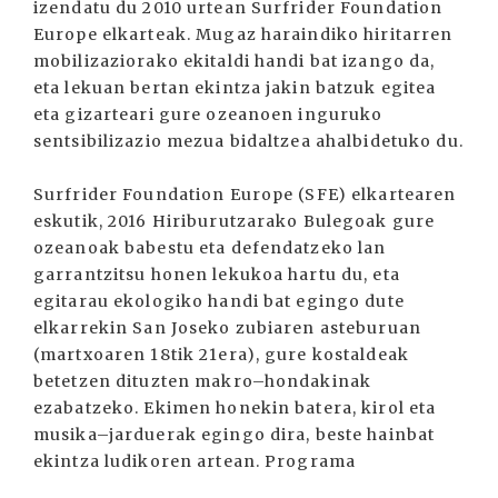
izendatu du 2010 urtean Surfrider Foundation
Europe elkarteak. Mugaz haraindiko hiritarren
mobilizaziorako ekitaldi handi bat izango da,
eta lekuan bertan ekintza jakin batzuk egitea
eta gizarteari gure ozeanoen inguruko
sentsibilizazio mezua bidaltzea ahalbidetuko du.
Surfrider Foundation Europe (SFE) elkartearen
eskutik, 2016 Hiriburutzarako Bulegoak gure
ozeanoak babestu eta defendatzeko lan
garrantzitsu honen lekukoa hartu du, eta
egitarau ekologiko handi bat egingo dute
elkarrekin San Joseko zubiaren asteburuan
(martxoaren 18tik 21era), gure kostaldeak
betetzen dituzten makro–hondakinak
ezabatzeko. Ekimen honekin batera, kirol eta
musika–jarduerak egingo dira, beste hainbat
ekintza ludikoren artean. Programa