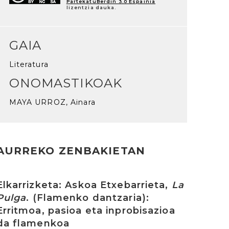
PartekatuBerdin 3.0 Espainia
lizentzia dauka.
GAIA
Literatura
ONOMASTIKOAK
MAYA URROZ, Ainara
AURREKO ZENBAKIETAN
rakurri
Elkarrizketa: Askoa Etxebarrieta,
La
Pulga
. (Flamenko dantzaria):
Erritmoa, pasioa eta inprobisazioa
da flamenkoa