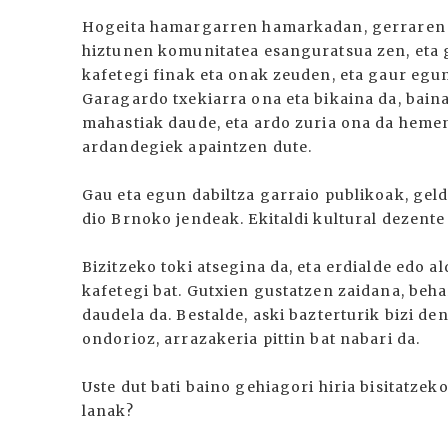
Hogeita hamargarren hamarkadan, gerraren a
hiztunen komunitatea esanguratsua zen, eta g
kafetegi finak eta onak zeuden, eta gaur egu
Garagardo txekiarra ona eta bikaina da, bai
mahastiak daude, eta ardo zuria ona da hemen;
ardandegiek apaintzen dute.
Gau eta egun dabiltza garraio publikoak, gel
dio Brnoko jendeak. Ekitaldi kultural dezente 
Bizitzeko toki atsegina da, eta erdialde edo 
kafetegi bat. Gutxien gustatzen zaidana, beh
daudela da. Bestalde, aski bazterturik bizi d
ondorioz, arrazakeria pittin bat nabari da.
Uste dut bati baino gehiagori hiria bisitatzek
lanak?