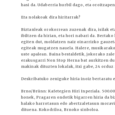
hasi da. Udaberria hurbil dago, eta oroitzape
Eta nolakoak dira hiritarrak?
Biztanleak orokorrean zuzenak dira, isilak et
ibiltzen da hirian, eta hori nabari da. Bertako
egiten dut, moldatzen naiz oinarrizko gauzet
egiteak mugatzen nauela. Halere, musikarako 
uste apalean. Baina bestaldetik, jokorako zal
erakusgarri Non Stop Herna bat aurkitzen dug
makinak dituzten lokalak, itxi gabe, 24 orduz 
Deskribatuko zeniguke hiria inoiz bertaratu 
Brno/Brünn: Kafetegien Hiri Inperiala. 500.0
honek, Pragaren ondotik bigarren hiria da b
halako harrotasun edo abertzaletasun morav
dituena. Kokodriloa, Brnoko sinboloa.