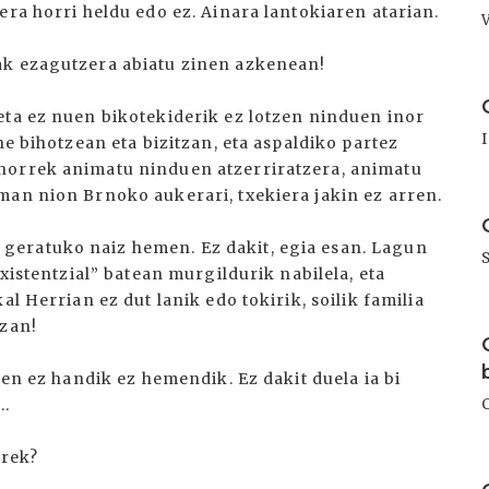
era horri heldu edo ez. Ainara lantokiaren atarian.
ak ezagutzera abiatu zinen azkenean!
I
eta ez nuen bikotekiderik ez lotzen ninduen inor
ne bihotzean eta bizitzan, eta aspaldiko partez
horrek animatu ninduen atzerriratzera, animatu
man nion Brnoko aukerari, txekiera jakin ez arren.
I
geratuko naiz hemen. Ez dakit, egia esan. Lagun
existentzial” batean murgildurik nabilela, eta
l Herrian ez dut lanik edo tokirik, soilik familia
I
tzan!
zen ez handik ez hemendik. Ez dakit duela ia bi
..
rrek?
I