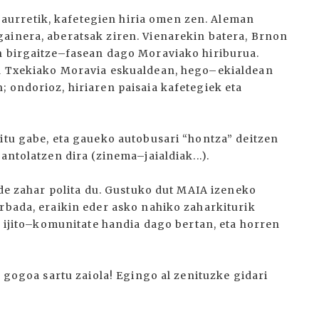
urretik, kafetegien hiria omen zen. Aleman
ainera, aberatsak ziren. Vienarekin batera, Brnon
n birgaitze–fasean dago Moraviako hiriburua.
na Txekiako Moravia eskualdean, hego–ekialdean
 ondorioz, hiriaren paisaia kafetegiek eta
ditu gabe, eta gaueko autobusari “hontza” deitzen
antolatzen dira (zinema–jaialdiak...).
alde zahar polita du. Gustuko dut MAIA izeneko
arbada, eraikin eder asko nahiko zaharkiturik
en ijito–komunitate handia dago bertan, eta horren
o gogoa sartu zaiola! Egingo al zenituzke gidari