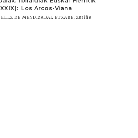
Gaiak: Ibilaldiak Euskal Herritik
(XXIX): Los Arcos-Viana
VELEZ DE MENDIZABAL ETXABE, Zuriñe