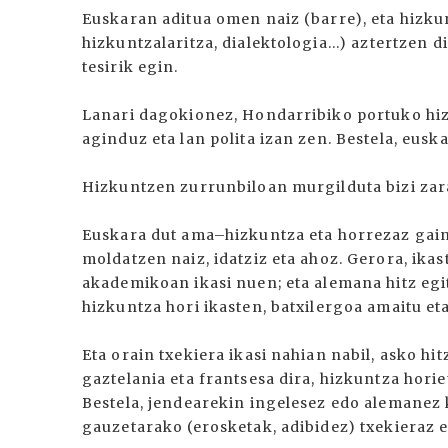
Euskaran aditua omen naiz (barre), eta hizkunt
hizkuntzalaritza, dialektologia...) aztertzen 
tesirik egin.
Lanari dagokionez, Hondarribiko portuko hizk
aginduz eta lan polita izan zen. Bestela, eusk
Hizkuntzen zurrunbiloan murgilduta bizi zara
Euskara dut ama–hizkuntza eta horrezaz gain,
moldatzen naiz, idatziz eta ahoz. Gerora, ika
akademikoan ikasi nuen; eta alemana hitz egi
hizkuntza hori ikasten, batxilergoa amaitu et
Eta orain txekiera ikasi nahian nabil, asko hi
gaztelania eta frantsesa dira, hizkuntza horie
Bestela, jendearekin ingelesez edo alemanez
gauzetarako (erosketak, adibidez) txekieraz e