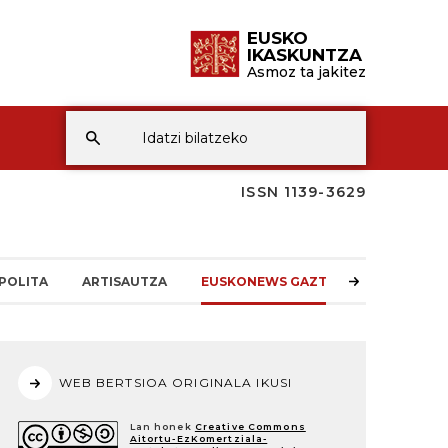
EUSKO
IKASKUNTZA
Asmoz ta jakitez
ISSN 1139-3629
POLITA
ARTISAUTZA
EUSKONEWS GAZTEA
WEB BERTSIOA ORIGINALA IKUSI
Lan honek
Creative Commons
Aitortu-EzKomertziala-