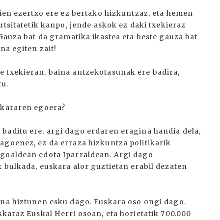
kien ezertxo ere ez bertako hizkuntzaz, eta hemen
rtsitatetik kanpo, jende askok ez daki txekieraz
 Gauza bat da gramatika ikastea eta beste gauza bat
na egiten zait!
e txekieran, baina antzekotasunak ere badira,
tu.
uskararen egoera?
baditu ere, argi dago erdaren eragina handia dela,
agoenez, ez da erraza hizkuntza politikarik
egoaldean edota Iparraldean. Argi dago
 bulkada, euskara alor guztietan erabil dezaten
una hiztunen esku dago. Euskara oso ongi dago.
skaraz Euskal Herri osoan, eta horietatik 700.000