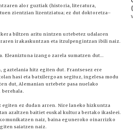
zaren alor guztiak (historia, literatura,
dituen zientzian lizentziatua; ez dut doktoretza–
era biltzen aritu nintzen urtebetez udalaren
araren irakaskuntzan eta itzulpengintzan ibili naiz.
. Eleaniztuna izango zarela sumatzen dut...
 gaztelania hitz egiten dut. Frantsesez ere
stolan hasi eta batxilergoan segituz, ingelesa modu
ten dut, Alemanian urtebete pasa nuelako
a berehala.
tz egiten ez dudan arren. Nire laneko hizkuntza
tan azaltzen baitiet euskal kultura bertako ikasleei.
 komunikatzen naiz, baina eguneroko oinarrizko
giten saiatzen naiz.