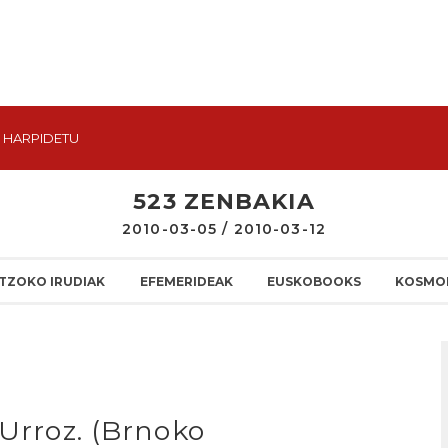
HARPIDETU
523 ZENBAKIA
2010-03-05 / 2010-03-12
TZOKO IRUDIAK
EFEMERIDEAK
EUSKOBOOKS
KOSMO
 Urroz. (Brnoko