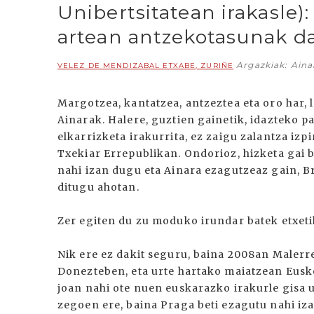
Unibertsitatean irakasle)
artean antzekotasunak d
Argazkiak: Aina
VELEZ DE MENDIZABAL ETXABE, ZURIÑE
Margotzea, kantatzea, antzeztea eta oro har, 
Ainarak. Halere, guztien gainetik, idazteko p
elkarrizketa irakurrita, ez zaigu zalantza izpir
Txekiar Errepublikan. Ondorioz, hizketa gai 
nahi izan dugu eta Ainara ezagutzeaz gain, Br
ditugu ahotan.
Zer egiten du zu moduko irundar batek etxeti
Nik ere ez dakit seguru, baina 2008an Malerr
Donezteben, eta urte hartako maiatzean Eusko 
joan nahi ote nuen euskarazko irakurle gisa 
zegoen ere, baina Praga beti ezagutu nahi iza