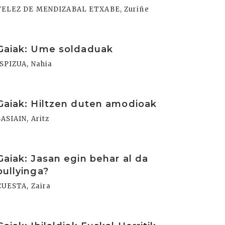
VELEZ DE MENDIZABAL ETXABE, Zuriñe
rakurri
Gaiak: Ume soldaduak
ISPIZUA, Nahia
rakurri
Gaiak: Hiltzen duten amodioak
SASIAIN, Aritz
rakurri
Gaiak: Jasan egin behar al da
bullyinga?
CUESTA, Zaira
rakurri