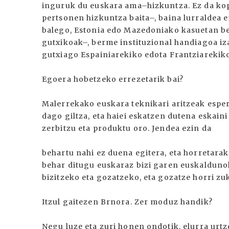
inguruk du euskara ama–hizkuntza. Ez da kop
pertsonen hizkuntza baita–, baina lurraldea e
balego, Estonia edo Mazedoniako kasuetan bez
gutxikoak–, berme instituzional handiagoa i
gutxiago Espainiarekiko edota Frantziarekiko
Egoera hobetzeko errezetarik bai?
Malerrekako euskara teknikari aritzeak espe
dago giltza, eta haiei eskatzen dutena eskaini
zerbitzu eta produktu oro. Jendea ezin da
behartu nahi ez duena egitera, eta horretarak
behar ditugu euskaraz bizi garen euskaldunok
bizitzeko eta gozatzeko, eta gozatze horri zu
Itzul gaitezen Brnora. Zer moduz handik?
Negu luze eta zuri honen ondotik, elurra urtz