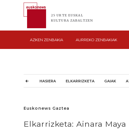
25 URTE
EUSKAL
KULTURA
ZABALTZEN
AZKEN
ZENBAKIA
AURREKO
ZENBAKIAK
HASIERA
ELKARRIZKETA
GAIAK
A
Euskonews Gaztea
Elkarrizketa: Ainara Maya