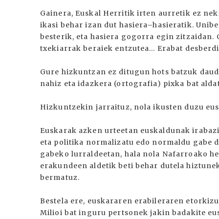
Gainera, Euskal Herritik irten aurretik ez ne
ikasi behar izan dut hasiera–hasieratik. Unibe
besterik, eta hasiera gogorra egin zitzaidan.
txekiarrak beraiek entzutea... Erabat desberdi
Gure hizkuntzan ez ditugun hots batzuk daud
nahiz eta idazkera (ortografia) pixka bat alda
Hizkuntzekin jarraituz, nola ikusten duzu e
Euskarak azken urteetan euskaldunak irabazi 
eta politika normalizatu edo normaldu gabe d
gabeko lurraldeetan, hala nola Nafarroako h
erakundeen aldetik beti behar dutela hiztunek
bermatuz.
Bestela ere, euskararen erabileraren etorkiz
Milioi bat inguru pertsonek jakin badakite eu