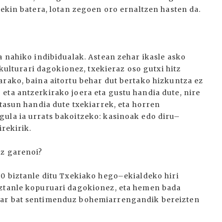
nekin batera, lotan zegoen oro ernaltzen hasten da.
a nahiko indibidualak. Astean zehar ikasle asko
 kulturari dagokionez, txekieraz oso gutxi hitz
arako, baina aitortu behar dut bertako hizkuntza ez
eta antzerkirako joera eta gustu handia dute, nire
etasun handia dute txekiarrek, eta horren
ula ia urrats bakoitzeko: kasinoak edo diru–
irekirik.
ez garenoi?
00 biztanle ditu Txekiako hego–ekialdeko hiri
iztanle kopuruari dagokionez, eta hemen bada
iar bat sentimenduz bohemiarrengandik bereizten