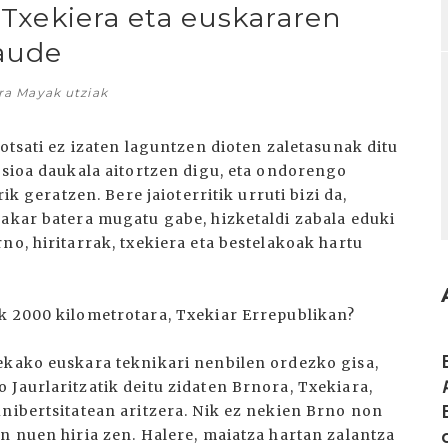
: Txekiera eta euskararen
aude
ra Mayak utziak
lotsati ez izaten laguntzen dioten zaletasunak ditu
asioa daukala aitortzen digu, eta ondorengo
ik geratzen. Bere jaioterritik urruti bizi da,
bakar batera mugatu gabe, hizketaldi zabala eduki
no, hiritarrak, txekiera eta bestelakoak hartu
k 2000 kilometrotara, Txekiar Errepublikan?
I
ekako euskara teknikari nenbilen ordezko gisa,
Jaurlaritzatik deitu zidaten Brnora, Txekiara,
unibertsitatean aritzera. Nik ez nekien Brno non
n nuen hiria zen. Halere, maiatza hartan zalantza