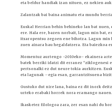
eta beldur handiak izan nituen, ez nekien auk
Zalantzak bai baina animatu eta mundu berri
Euskal Herrian behin behineko lan bat nuen, 
ere. Hala ere, bazen norbait, lagun min bat, e
itxaropentsu zegoen ene bihotza. Lagun min 
zuen ainara hau hegaldatzera. Eta baiezkoa e
Momentuz aurtengo –2010eko– ekainera arte 
batek berriki idatzi dit erranez “ziklogenesi 
pertsonalki ez dut neure tokia aurkitzen. Euska
eta lagunak –egia esan, garrantzitsuena bizi
Gustuko dut nire lana, baina ez dit inork deit
urteko erabaki horrek nora eramango nauen.
Ikasketez filologoa zara, zer esan nahi du ho