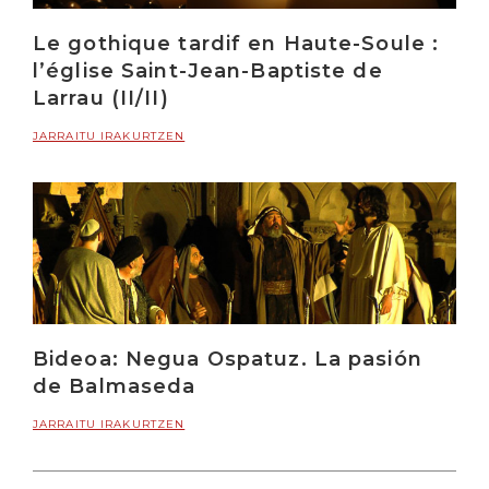
Le gothique tardif en Haute-Soule :
l’église Saint-Jean-Baptiste de
Larrau (II/II)
JARRAITU IRAKURTZEN
Bideoa: Negua Ospatuz. La pasión
de Balmaseda
JARRAITU IRAKURTZEN