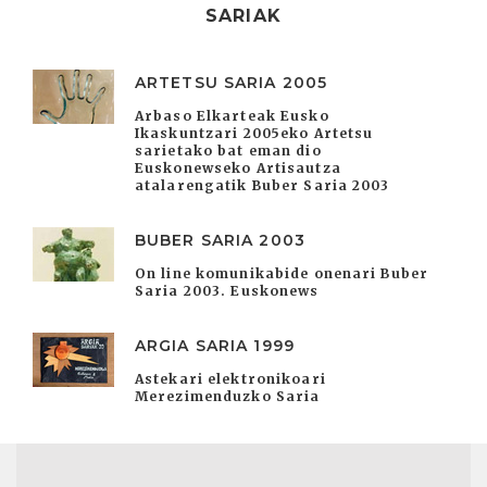
SARIAK
ARTETSU SARIA 2005
Arbaso Elkarteak Eusko
Ikaskuntzari 2005eko Artetsu
sarietako bat eman dio
Euskonewseko Artisautza
atalarengatik Buber Saria 2003
BUBER SARIA 2003
On line komunikabide onenari Buber
Saria 2003. Euskonews
ARGIA SARIA 1999
Astekari elektronikoari
Merezimenduzko Saria