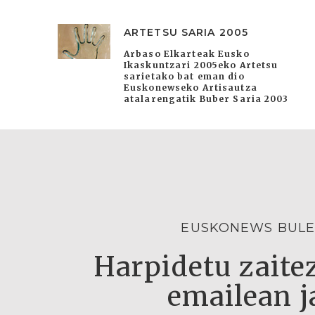
ARTETSU SARIA 2005
Arbaso Elkarteak Eusko
Ikaskuntzari 2005eko Artetsu
sarietako bat eman dio
Euskonewseko Artisautza
atalarengatik Buber Saria 2003
EUSKONEWS BULE
Harpidetu zaitez
emailean j