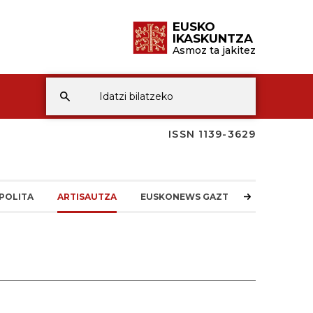
EUSKO
IKASKUNTZA
Asmoz ta jakitez
ISSN 1139-3629
POLITA
ARTISAUTZA
EUSKONEWS GAZTEA