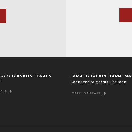
USKO IKASKUNTZAREN
JARRI GUREKIN HARREM
E
Laguntzeko gaituzu hemen:
EGIN
IDATZI GAITZAZU