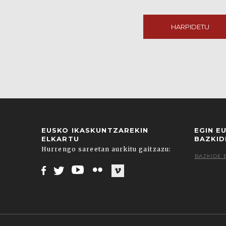
HARPIDETU
EUSKO IKASKUNTZAREKIN
EGIN E
ELKARTU
BAZKID
Hurrengo sareetan aurkitu gaitzazu:
BAZKIDE 
Facebook
Twitter
Youtube
Flickr
Vimeo