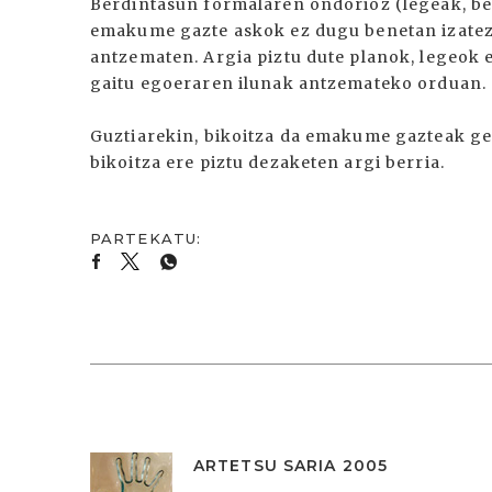
Berdintasun formalaren ondorioz (legeak, beh
emakume gazte askok ez dugu benetan izate
antzematen. Argia piztu dute planok, legeok e
gaitu egoeraren ilunak antzemateko orduan.
Guztiarekin, bikoitza da emakume gazteak geri
bikoitza ere piztu dezaketen argi berria.
ARTETSU SARIA 2005