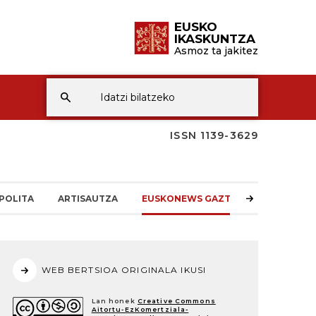
EUSKO
IKASKUNTZA
Asmoz ta jakitez
ISSN 1139-3629
POLITA
ARTISAUTZA
EUSKONEWS GAZTEA
WEB BERTSIOA ORIGINALA IKUSI
Lan honek
Creative Commons
Aitortu-EzKomertziala-