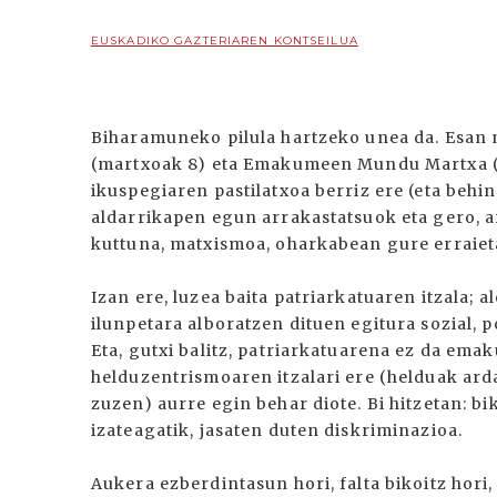
EUSKADIKO GAZTERIAREN KONTSEILUA
Biharamuneko pilula hartzeko unea da. Esan
(martxoak 8) eta Emakumeen Mundu Martxa (
ikuspegiaren pastilatxoa berriz ere (eta behin
aldarrikapen egun arrakastatsuok eta gero, ar
kuttuna, matxismoa, oharkabean gure erraiet
Izan ere, luzea baita patriarkatuaren itzala;
ilunpetara alboratzen dituen egitura sozial, 
Eta, gutxi balitz, patriarkatuarena ez da ema
helduzentrismoaren itzalari ere (helduak ard
zuzen) aurre egin behar diote. Bi hitzetan: 
izateagatik, jasaten duten diskriminazioa.
Aukera ezberdintasun hori, falta bikoitz ho