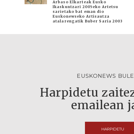
Arbaso Elkarteak Eusko
Ikaskuntzari 2005eko Artetsu
sarietako bat eman dio
Euskonewseko Artisautza
atalarengatik Buber Saria 2003
EUSKONEWS BULE
Harpidetu zaitez
emailean j
HARPIDETU