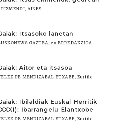
ARIZMENDI, AINES
rakurri
Gaiak: Itsasoko lanetan
EUSKONEWS GAZTEAren ERREDAKZIOA
rakurri
Gaiak: Aitor eta itsasoa
VELEZ DE MENDIZABAL ETXABE, Zuriñe
rakurri
Gaiak: Ibilaldiak Euskal Herritik
(XXXI): Ibarrangelu-Elantxobe
VELEZ DE MENDIZABAL ETXABE, Zuriñe