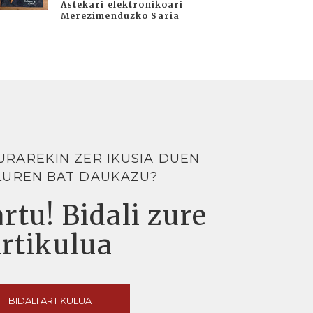
Astekari elektronikoari
Merezimenduzko Saria
URAREKIN ZER IKUSIA DUEN
LUREN BAT DAUKAZU?
rtu! Bidali zure
artikulua
BIDALI ARTIKULUA