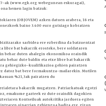
At 7–ak (www.egk.org webegunean eskuragai),
 Hona hemen lagin batzuk:
tokiaren (OBJOVEM) azken datuen arabera, 18 eta
I
zonezkoek baino 3.400 euro gutxiago kobratzen
bizitzarako sarbidea ere ezberdina da batzuentzat
I
za libre bat bakarrik erosteko, bere soldataren
n behar duten ahalegin ekonomikoa oraindik
u behar dute baldin eta etxe libre bat bakarrik
 dira gehiegizko–kualifikazioa gehien pairatzen
 ez datoz bat bere formakuntza–mailarekin. Mutilen
I
 kasuan %21,3ak pairatzen du
erialetara bakarrik mugatzen. Patriarkatuak egotzi
rioz, emakume gazteek ez dute oraindik dagokien
zteriaren Kontseiluak autokritika jarduera egiten
gintzaren oinarrian gehiengoa badira ere, gizon