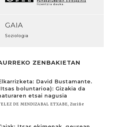
PartekatuBerdin 3.0 Espainia
lizentzia dauka.
GAIA
Soziologia
AURREKO ZENBAKIETAN
rakurri
Elkarrizketa: David Bustamante.
(Itsas boluntarioa): Gizakia da
naturaren etsai nagusia
VELEZ DE MENDIZABAL ETXABE, Zuriñe
rakurri
Gaiak: Itsas ekimenak, geurean