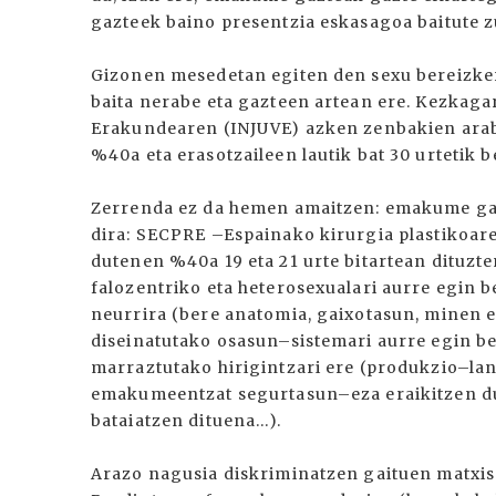
gazteek baino presentzia eskasagoa baitute 
Gizonen mesedetan egiten den sexu bereizker
baita nerabe eta gazteen artean ere. Kezkaga
Erakundearen (INJUVE) azken zenbakien arab
%40a eta erasotzaileen lautik bat 30 urtetik 
Zerrenda ez da hemen amaitzen: emakume gazt
dira: SECPRE –Espainako kirurgia plastikoar
dutenen %40a 19 eta 21 urte bitartean dituzte
falozentriko eta heterosexualari aurre egin 
neurrira (bere anatomia, gaixotasun, minen 
diseinatutako osasun–sistemari aurre egin be
marraztutako hirigintzari ere (produkzio–la
emakumeentzat segurtasun–eza eraikitzen du
bataiatzen dituena...).
Arazo nagusia diskriminatzen gaituen matxi