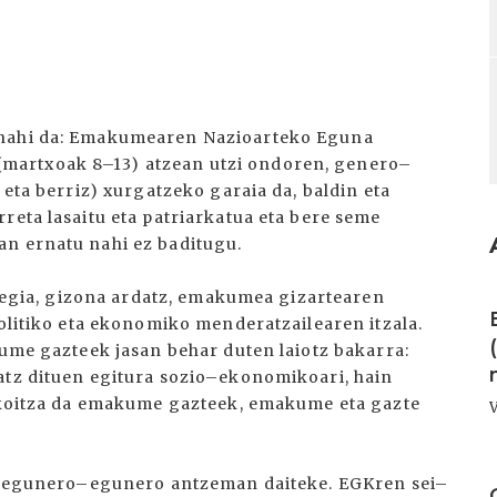
 nahi da: Emakumearen Nazioarteko Eguna
martxoak 8–13) atzean utzi ondoren, genero–
 eta berriz) xurgatzeko garaia da, baldin eta
reta lasaitu eta patriarkatua eta bere seme
an ernatu nahi ez baditugu.
I
 alegia, gizona ardatz, emakumea gizartearen
politiko eta ekonomiko menderatzailearen itzala.
kume gazteek jasan behar duten laiotz bakarra:
atz dituen egitura sozio–ekonomikoari, hain
bikoitza da emakume gazteek, emakume eta gazte
I
ri, egunero–egunero antzeman daiteke. EGKren sei–