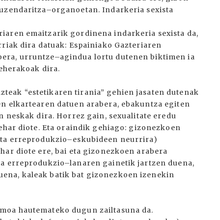
zuzendaritza–organoetan. Indarkeria sexista
iaren emaitzarik gordinena indarkeria sexista da,
rriak dira datuak: Espainiako Gazteriaren
era, urruntze–agindua lortu dutenen biktimen ia
beherakoak dira.
eak “estetikaren tirania” gehien jasaten dutenak
en elkartearen datuen arabera, ebakuntza egiten
n neskak dira. Horrez gain, sexualitate eredu
behar diote. Eta oraindik gehiago: gizonezkoen
eta erreprodukzio–eskubideen neurrira)
har diote ere, bai eta gizonezkoen arabera
na erreprodukzio–lanaren gainetik jartzen duena,
ena, kaleak batik bat gizonezkoen izenekin
smoa hautemateko dugun zailtasuna da.