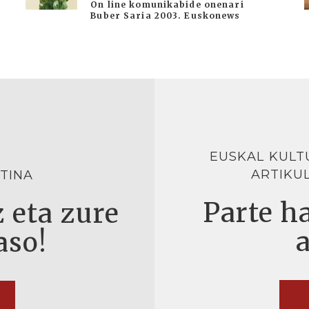
On line komunikabide onenari
Buber Saria 2003. Euskonews
EUSKAL KULT
ARTIKU
TINA
Parte ha
 eta zure
aso!