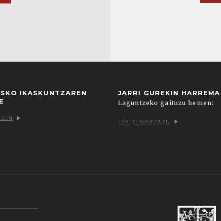
USKO IKASKUNTZAREN
JARRI GUREKIN HARREM
E
Laguntzeko gaituzu hemen:
EGIN
IDATZI GAITZAZU