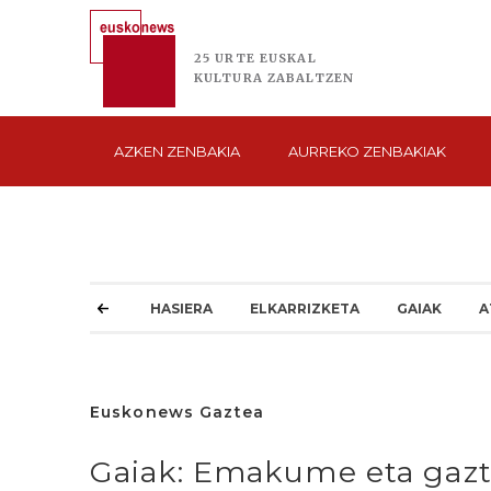
25 URTE
EUSKAL
KULTURA
ZABALTZEN
AZKEN
ZENBAKIA
AURREKO
ZENBAKIAK
HASIERA
ELKARRIZKETA
GAIAK
A
Euskonews Gaztea
Gaiak: Emakume eta gazte: 