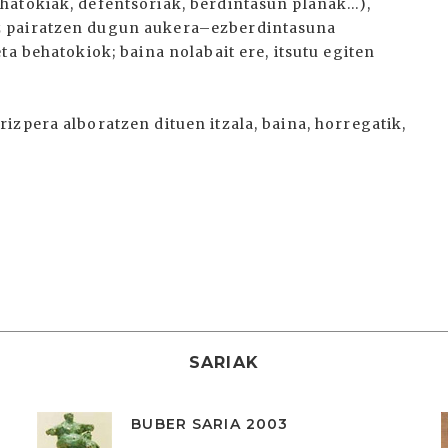
atokiak, defentsoriak, berdintasun planak...),
z pairatzen dugun aukera–ezberdintasuna
ta behatokiok; baina nolabait ere, itsutu egiten
zpera alboratzen dituen itzala, baina, horregatik,
SARIAK
BUBER SARIA 2003