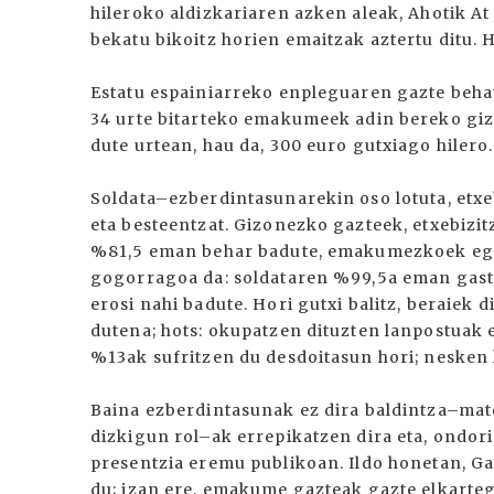
hileroko aldizkariaren azken aleak, Ahotik 
bekatu bikoitz horien emaitzak aztertu ditu.
Estatu espainiarreko enpleguaren gazte beha
34 urte bitarteko emakumeek adin bereko gi
dute urtean, hau da, 300 euro gutxiago hilero.
Soldata–ezberdintasunarekin oso lotuta, etxe
eta besteentzat. Gizonezko gazteek, etxebizit
%81,5 eman behar badute, emakumezkoek egi
gogorragoa da: soldataren %99,5a eman gastat
erosi nahi badute. Hori gutxi balitz, beraiek
dutena; hots: okupatzen dituzten lanpostuak
%13ak sufritzen du desdoitasun hori; nesken
Baina ezberdintasunak ez dira baldintza–mat
dizkigun rol–ak errepikatzen dira eta, ondo
presentzia eremu publikoan. Ildo honetan, Ga
du; izan ere, emakume gazteak gazte elkarte