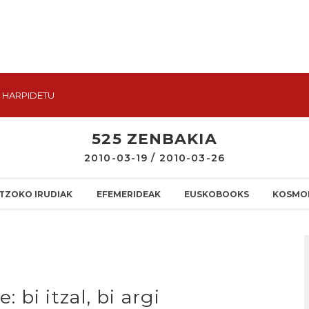
HARPIDETU
525 ZENBAKIA
2010-03-19 / 2010-03-26
TZOKO IRUDIAK
EFEMERIDEAK
EUSKOBOOKS
KOSMO
bi itzal, bi argi