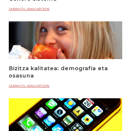
JARRAITU IRAKURTZEN
Bizitza kalitatea: demografia eta
osasuna
JARRAITU IRAKURTZEN