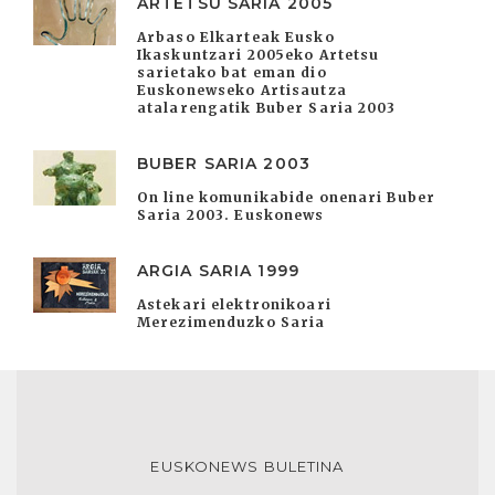
ARTETSU SARIA 2005
Arbaso Elkarteak Eusko
Ikaskuntzari 2005eko Artetsu
sarietako bat eman dio
Euskonewseko Artisautza
atalarengatik Buber Saria 2003
BUBER SARIA 2003
On line komunikabide onenari Buber
Saria 2003. Euskonews
ARGIA SARIA 1999
Astekari elektronikoari
Merezimenduzko Saria
EUSKONEWS BULETINA