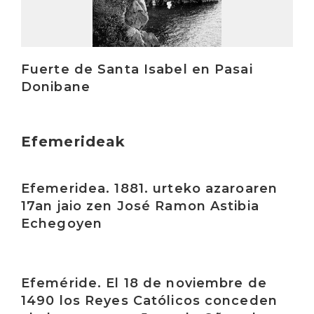
Fuerte de Santa Isabel en Pasai
Donibane
Efemerideak
Irakurri
Efemeridea. 1881. urteko azaroaren
17an jaio zen José Ramon Astibia
Echegoyen
Irakurri
Efeméride. El 18 de noviembre de
1490 los Reyes Católicos conceden