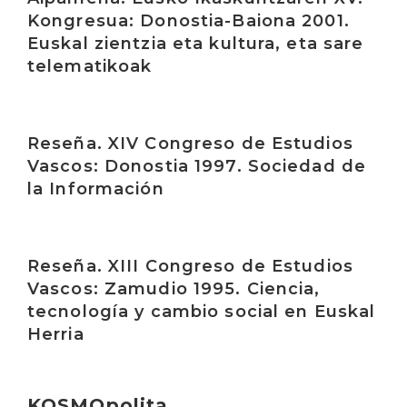
Kongresua: Donostia-Baiona 2001.
Euskal zientzia eta kultura, eta sare
telematikoak
Irakurri
Reseña. XIV Congreso de Estudios
Vascos: Donostia 1997. Sociedad de
la Información
Irakurri
Reseña. XIII Congreso de Estudios
Vascos: Zamudio 1995. Ciencia,
tecnología y cambio social en Euskal
Herria
KOSMOpolita