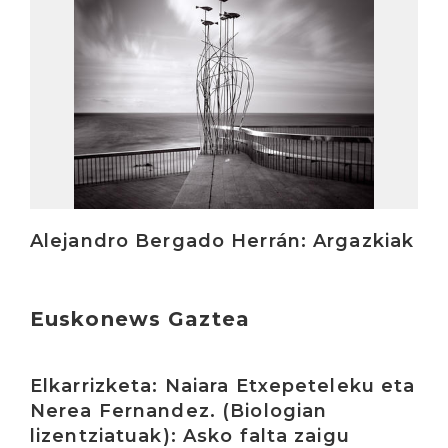
Alejandro Bergado Herrán: Argazkiak
Euskonews Gaztea
Irakurri
Elkarrizketa: Naiara Etxepeteleku eta
Nerea Fernandez. (Biologian
lizentziatuak): Asko falta zaigu