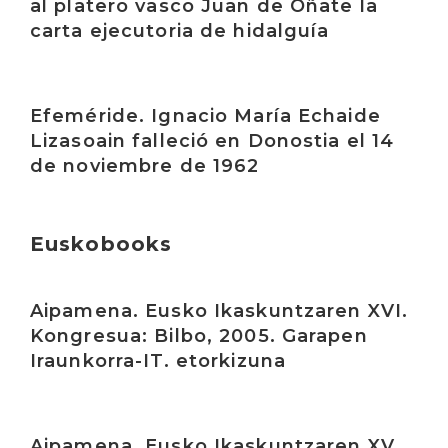
al platero vasco Juan de Oñate la
carta ejecutoria de hidalguía
Irakurri
Efeméride. Ignacio María Echaide
Lizasoain falleció en Donostia el 14
de noviembre de 1962
Euskobooks
Irakurri
Aipamena. Eusko Ikaskuntzaren XVI.
Kongresua: Bilbo, 2005. Garapen
Iraunkorra-IT. etorkizuna
Irakurri
Aipamena. Eusko Ikaskuntzaren XV.