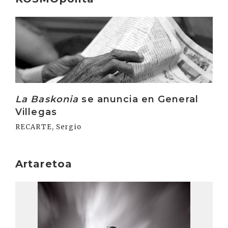
Irakurri
La Baskonia
se anuncia en General
Villegas
RECARTE, Sergio
Artaretoa
Irakurri