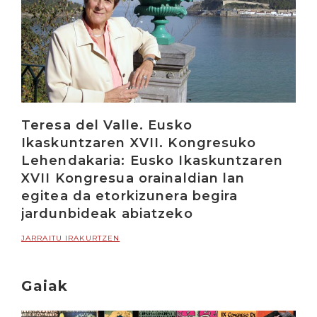
Teresa del Valle. Eusko
Ikaskuntzaren XVII. Kongresuko
Lehendakaria: Eusko Ikaskuntzaren
XVII Kongresua orainaldian lan
egitea da etorkizunera begira
jardunbideak abiatzeko
JARRAITU IRAKURTZEN
Gaiak