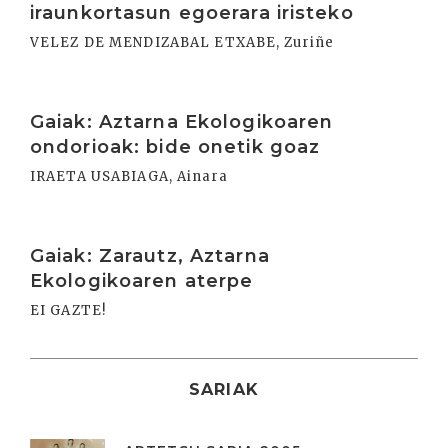
iraunkortasun egoerara iristeko
VELEZ DE MENDIZABAL ETXABE, Zuriñe
Irakurri
Gaiak: Aztarna Ekologikoaren
ondorioak: bide onetik goaz
IRAETA USABIAGA, Ainara
Irakurri
Gaiak: Zarautz, Aztarna
Ekologikoaren aterpe
EI GAZTE!
SARIAK