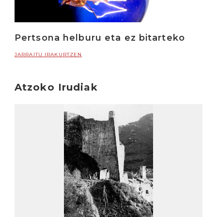
Pertsona helburu eta ez bitarteko
JARRAITU IRAKURTZEN
Atzoko Irudiak
Irakurri