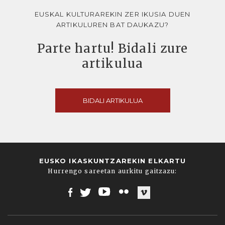
EUSKAL KULTURAREKIN ZER IKUSIA DUEN
ARTIKULUREN BAT DAUKAZU?
Parte hartu! Bidali zure
artikulua
BIDALI ARTIKULUA
EUSKO IKASKUNTZAREKIN ELKARTU
Hurrengo sareetan aurkitu gaitzazu:
Facebook
Twitter
Youtube
Flickr
Vimeo