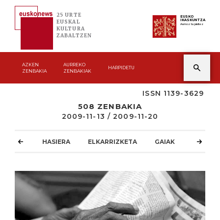
25 URTE
EUSKO
IKASKUNTZA
EUSKAL
Asmoz ta jakitez
KULTURA
ZABALTZEN
AZKEN
AURREKO
HARPIDETU
ZENBAKIA
ZENBAKIAK
ISSN 1139-3629
508 ZENBAKIA
2009-11-13 / 2009-11-20
HASIERA
ELKARRIZKETA
GAIAK
ATZOKO