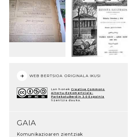
WEB BERTSIOA ORIGINALA IKUSI
Lan honek
Creative Commons
Aitortu-EzKomertziala-
PartekatuBerdin 3.0 Espainia
lizentzia dauka.
GAIA
Komunikazioaren zientziak