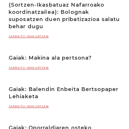
(Sortzen-Ikasbatuaz Nafarroako
koordinatzailea): Bolognak
suposatzen duen pribatizazioa salatu
behar dugu
JARRAITU IRAKURTZEN
Gaiak: Makina ala pertsona?
JARRAITU IRAKURTZEN
Gaiak: Balendin Enbeita Bertsopaper
Lehiaketa
JARRAITU IRAKURTZEN
Gaiak: Oporraldiaren osteko