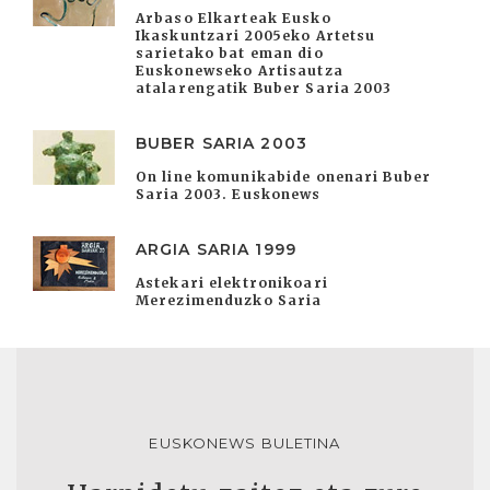
Arbaso Elkarteak Eusko
Ikaskuntzari 2005eko Artetsu
sarietako bat eman dio
Euskonewseko Artisautza
atalarengatik Buber Saria 2003
BUBER SARIA 2003
On line komunikabide onenari Buber
Saria 2003. Euskonews
ARGIA SARIA 1999
Astekari elektronikoari
Merezimenduzko Saria
EUSKONEWS BULETINA