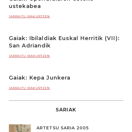
ustekabea
JARRAITU IRAKURTZEN
Gaiak: Ibilaldiak Euskal Herritik (VII):
San Adriandik
JARRAITU IRAKURTZEN
Gaiak: Kepa Junkera
JARRAITU IRAKURTZEN
SARIAK
ARTETSU SARIA 2005