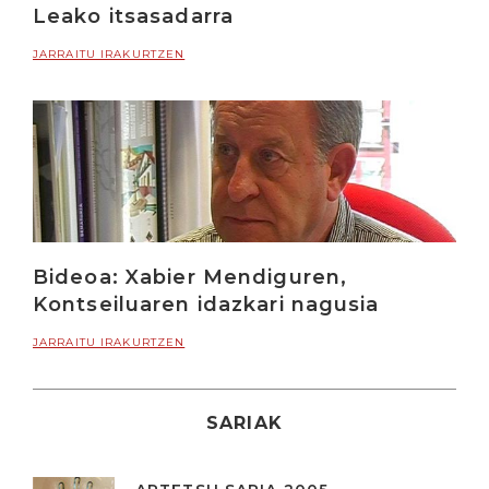
Leako itsasadarra
JARRAITU IRAKURTZEN
Bideoa: Xabier Mendiguren,
Kontseiluaren idazkari nagusia
JARRAITU IRAKURTZEN
SARIAK