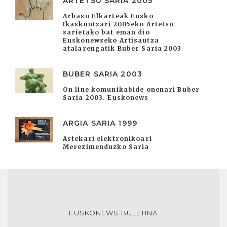
ARTETSU SARIA 2005
Arbaso Elkarteak Eusko
Ikaskuntzari 2005eko Artetsu
sarietako bat eman dio
Euskonewseko Artisautza
atalarengatik Buber Saria 2003
BUBER SARIA 2003
On line komunikabide onenari Buber
Saria 2003. Euskonews
ARGIA SARIA 1999
Astekari elektronikoari
Merezimenduzko Saria
EUSKONEWS BULETINA