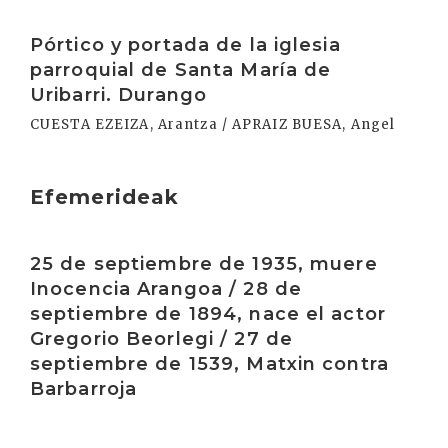
Irakurri
Pórtico y portada de la iglesia
parroquial de Santa María de
Uribarri. Durango
CUESTA EZEIZA, Arantza / APRAIZ BUESA, Angel
Efemerideak
Irakurri
25 de septiembre de 1935, muere
Inocencia Arangoa / 28 de
septiembre de 1894, nace el actor
Gregorio Beorlegi / 27 de
septiembre de 1539, Matxin contra
Barbarroja