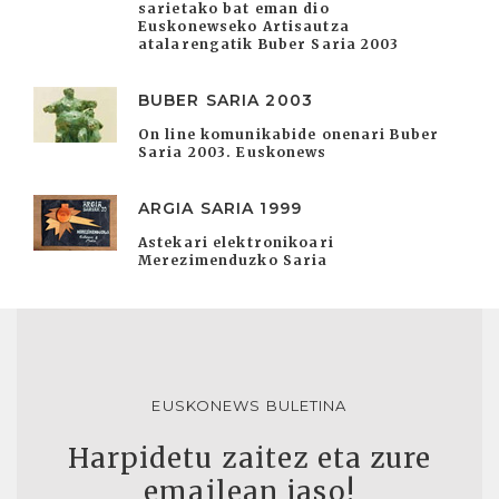
sarietako bat eman dio
Euskonewseko Artisautza
atalarengatik Buber Saria 2003
BUBER SARIA 2003
On line komunikabide onenari Buber
Saria 2003. Euskonews
ARGIA SARIA 1999
Astekari elektronikoari
Merezimenduzko Saria
EUSKONEWS BULETINA
Harpidetu zaitez eta zure
emailean jaso!