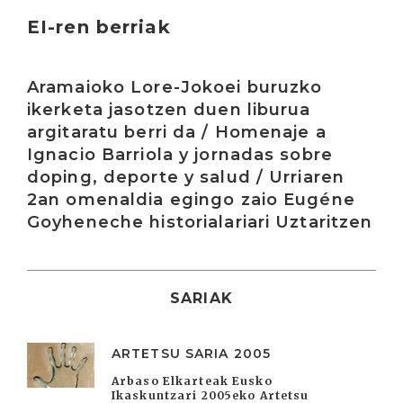
EI-ren berriak
Irakurri
Aramaioko Lore-Jokoei buruzko
ikerketa jasotzen duen liburua
argitaratu berri da / Homenaje a
Ignacio Barriola y jornadas sobre
doping, deporte y salud / Urriaren
2an omenaldia egingo zaio Eugéne
Goyheneche historialariari Uztaritzen
SARIAK
ARTETSU SARIA 2005
Arbaso Elkarteak Eusko
Ikaskuntzari 2005eko Artetsu