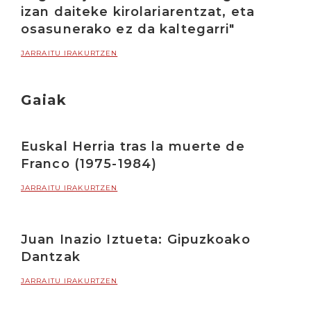
izan daiteke kirolariarentzat, eta
osasunerako ez da kaltegarri"
JARRAITU IRAKURTZEN
Gaiak
Euskal Herria tras la muerte de
Franco (1975-1984)
JARRAITU IRAKURTZEN
Juan Inazio Iztueta: Gipuzkoako
Dantzak
JARRAITU IRAKURTZEN