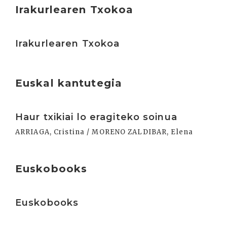
Irakurlearen Txokoa
Irakurri
Irakurlearen Txokoa
Euskal kantutegia
Irakurri
Haur txikiai lo eragiteko soinua
ARRIAGA, Cristina / MORENO ZALDIBAR, Elena
Euskobooks
Irakurri
Euskobooks