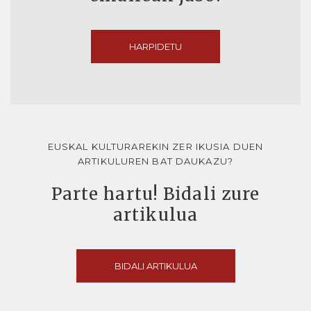
HARPIDETU
EUSKAL KULTURAREKIN ZER IKUSIA DUEN
ARTIKULUREN BAT DAUKAZU?
Parte hartu! Bidali zure
artikulua
BIDALI ARTIKULUA