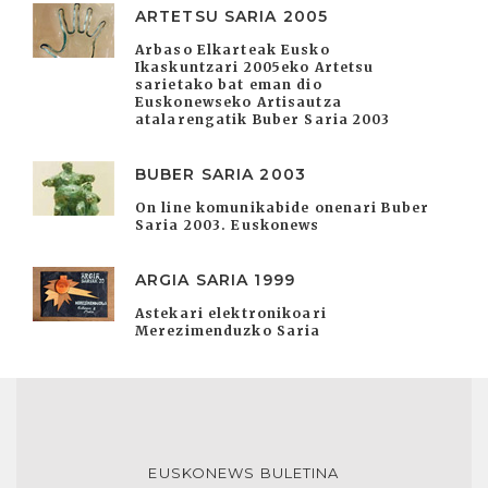
ARTETSU SARIA 2005
Arbaso Elkarteak Eusko
Ikaskuntzari 2005eko Artetsu
sarietako bat eman dio
Euskonewseko Artisautza
atalarengatik Buber Saria 2003
BUBER SARIA 2003
On line komunikabide onenari Buber
Saria 2003. Euskonews
ARGIA SARIA 1999
Astekari elektronikoari
Merezimenduzko Saria
EUSKONEWS BULETINA