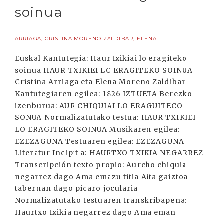
soinua
ARRIAGA, CRISTINA
MORENO ZALDIBAR, ELENA
Euskal Kantutegia: Haur txikiai lo eragiteko
soinua HAUR TXIKIEI LO ERAGITEKO SOINUA
Cristina Arriaga eta Elena Moreno Zaldibar
Kantutegiaren egilea: 1826 IZTUETA Berezko
izenburua: AUR CHIQUIAI LO ERAGUITECO
SONUA Normalizatutako testua: HAUR TXIKIEI
LO ERAGITEKO SOINUA Musikaren egilea:
EZEZAGUNA Testuaren egilea: EZEZAGUNA
Literatur Incipit a: HAURTXO TXIKIA NEGARREZ
Transcripción texto propio: Aurcho chiquia
negarrez dago Ama emazu titia Aita gaiztoa
tabernan dago picaro jocularia
Normalizatutako testuaren transkribapena:
Haurtxo txikia negarrez dago Ama eman