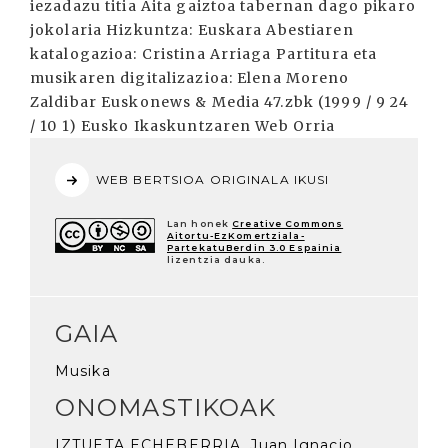
iezadazu titia Aita gaiztoa tabernan dago pikaro
jokolaria Hizkuntza: Euskara Abestiaren
katalogazioa: Cristina Arriaga Partitura eta
musikaren digitalizazioa: Elena Moreno
Zaldibar Euskonews & Media 47.zbk (1999 / 9 24
/ 10 1) Eusko Ikaskuntzaren Web Orria
WEB BERTSIOA ORIGINALA IKUSI
Lan honek
Creative Commons
Aitortu-EzKomertziala-
PartekatuBerdin 3.0 Espainia
lizentzia dauka.
GAIA
Musika
ONOMASTIKOAK
IZTUETA ECHEBERRIA, Juan Ignacio