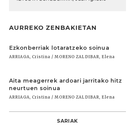
AURREKO ZENBAKIETAN
Irakurri
Ezkonberriak lotaratzeko soinua
ARRIAGA, Cristina / MORENO ZALDIBAR, Elena
Irakurri
Aita meagerrek ardoari jarritako hitz
neurtuen soinua
ARRIAGA, Cristina / MORENO ZALDIBAR, Elena
SARIAK