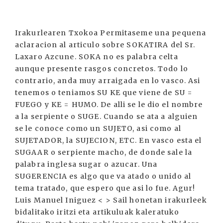
Irakurlearen Txokoa Permitaseme una pequena
aclaracion al articulo sobre SOKATIRA del Sr.
Laxaro Azcune. SOKA no es palabra celta
aunque presente rasgos concretos. Todo lo
contrario, anda muy arraigada en lo vasco. Asi
tenemos o teniamos SU KE que viene de SU =
FUEGO y KE = HUMO. De alli se le dio el nombre
a la serpiente o SUGE. Cuando se ata a alguien
se le conoce como un SUJETO, asi como al
SUJETADOR, la SUJECION, ETC. En vasco esta el
SUGAAR o serpiente macho, de donde sale la
palabra inglesa sugar o azucar. Una
SUGERENCIA es algo que va atado o unido al
tema tratado, que espero que asi lo fue. Agur!
Luis Manuel Iniguez < > Sail honetan irakurleek
bidalitako iritzi eta artikuluak kaleratuko