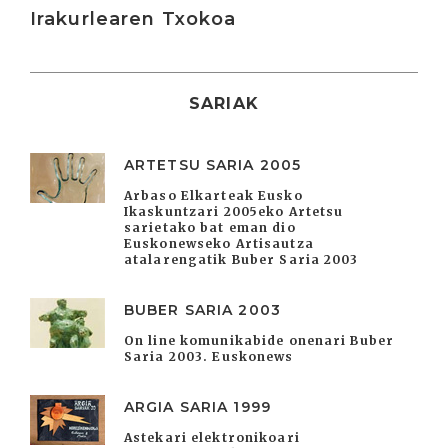
Irakurlearen Txokoa
SARIAK
ARTETSU SARIA 2005
Arbaso Elkarteak Eusko
Ikaskuntzari 2005eko Artetsu
sarietako bat eman dio
Euskonewseko Artisautza
atalarengatik Buber Saria 2003
BUBER SARIA 2003
On line komunikabide onenari Buber
Saria 2003. Euskonews
ARGIA SARIA 1999
Astekari elektronikoari