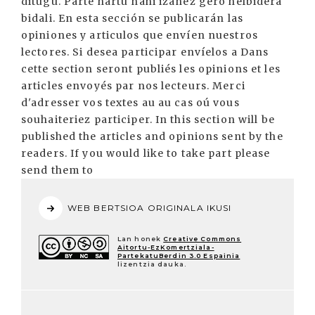
ditugu. Parte hartu nahi izanez gero helbidera
bidali. En esta sección se publicarán las
opiniones y articulos que envíen nuestros
lectores. Si desea participar envíelos a Dans
cette section seront publiés les opinions et les
articles envoyés par nos lecteurs. Merci
d'adresser vos textes au au cas oú vous
souhaiteriez participer. In this section will be
published the articles and opinions sent by the
readers. If you would like to take part please
send them to
WEB BERTSIOA ORIGINALA IKUSI
Lan honek
Creative Commons
Aitortu-EzKomertziala-
PartekatuBerdin 3.0 Espainia
lizentzia dauka.