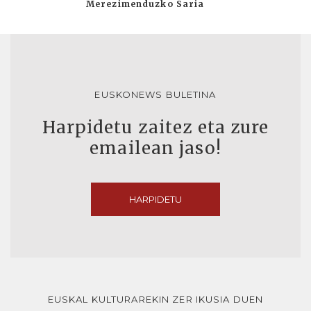
Merezimenduzko Saria
EUSKONEWS BULETINA
Harpidetu zaitez eta zure
emailean jaso!
HARPIDETU
EUSKAL KULTURAREKIN ZER IKUSIA DUEN