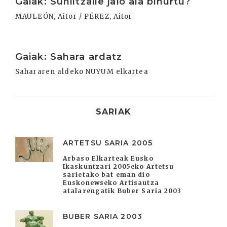
Gaiak: Suhiltzaile jaio ala bihurtu?
MAULEÓN, Aitor / PÉREZ, Aitor
Irakurri
Gaiak: Sahara ardatz
Sahararen aldeko NUYUM elkartea
SARIAK
ARTETSU SARIA 2005
Arbaso Elkarteak Eusko
Ikaskuntzari 2005eko Artetsu
sarietako bat eman dio
Euskonewseko Artisautza
atalarengatik Buber Saria 2003
BUBER SARIA 2003