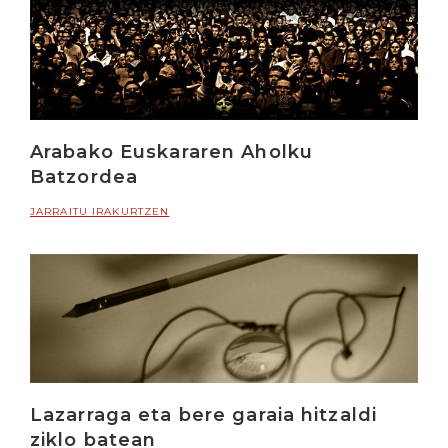
Arabako Euskararen Aholku
Batzordea
JARRAITU IRAKURTZEN
Lazarraga eta bere garaia hitzaldi
ziklo batean