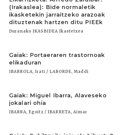
(Irakaslea): Bide normaletik
ikasketekin jarraitzeko arazoak
dituztenak hartzen ditu PIEEk
Duranako IKASBIDEA Ikastetxea
Irakurri
Gaiak: Portaeraren trastornoak
elikaduran
IBARROLA, Irati / LABORDE, Maddi
Irakurri
Gaiak: Miguel Ibarra, Alaveseko
jokalari ohia
IBARRA, Egoitz / IBARRETA, Aimar
Irakurri