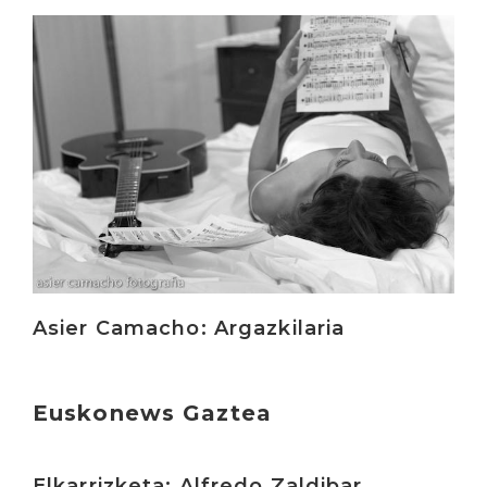
Irakurri
Asier Camacho: Argazkilaria
Euskonews Gaztea
Irakurri
Elkarrizketa: Alfredo Zaldibar.