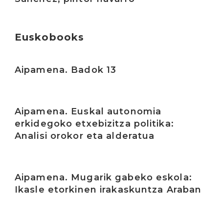
Euskobooks
Irakurri
Aipamena. Badok 13
Irakurri
Aipamena. Euskal autonomia
erkidegoko etxebizitza politika:
Analisi orokor eta alderatua
Irakurri
Aipamena. Mugarik gabeko eskola:
Ikasle etorkinen irakaskuntza Araban