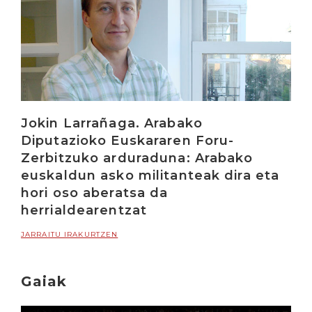
Jokin Larrañaga. Arabako
Diputazioko Euskararen Foru-
Zerbitzuko arduraduna: Arabako
euskaldun asko militanteak dira eta
hori oso aberatsa da
herrialdearentzat
JARRAITU IRAKURTZEN
Gaiak