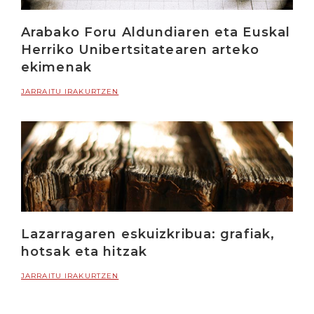
Arabako Foru Aldundiaren eta Euskal
Herriko Unibertsitatearen arteko
ekimenak
JARRAITU IRAKURTZEN
Lazarragaren eskuizkribua: grafiak,
hotsak eta hitzak
JARRAITU IRAKURTZEN