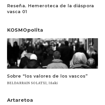
Irakurri
Reseña. Hemeroteca de la diáspora
vasca 01
KOSMOpolita
Irakurri
Sobre “los valores de los vascos”
BELDARRAIN SOLATXI, Iñaki
Artaretoa