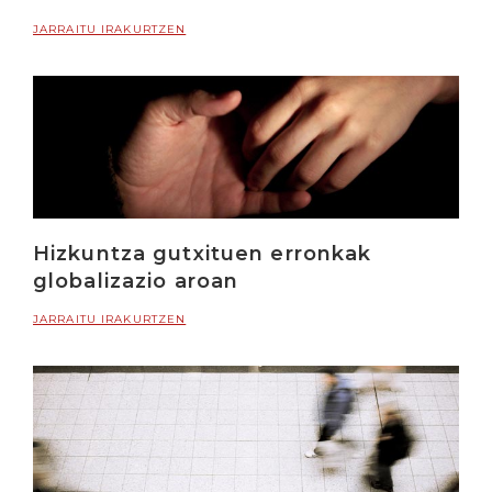
JARRAITU IRAKURTZEN
Hizkuntza gutxituen erronkak
globalizazio aroan
JARRAITU IRAKURTZEN