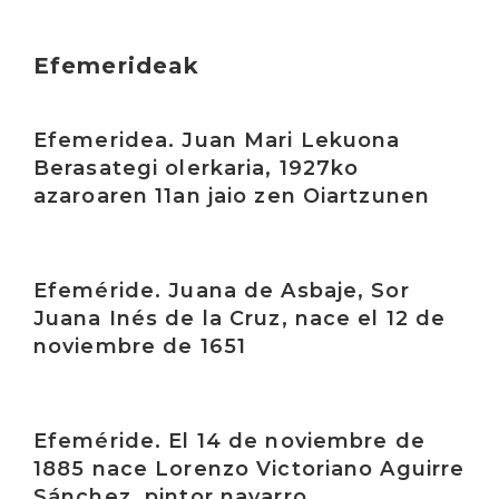
Efemerideak
Irakurri
Efemeridea. Juan Mari Lekuona
Berasategi olerkaria, 1927ko
azaroaren 11an jaio zen Oiartzunen
Irakurri
Efeméride. Juana de Asbaje, Sor
Juana Inés de la Cruz, nace el 12 de
noviembre de 1651
Irakurri
Efeméride. El 14 de noviembre de
1885 nace Lorenzo Victoriano Aguirre
Sánchez, pintor navarro