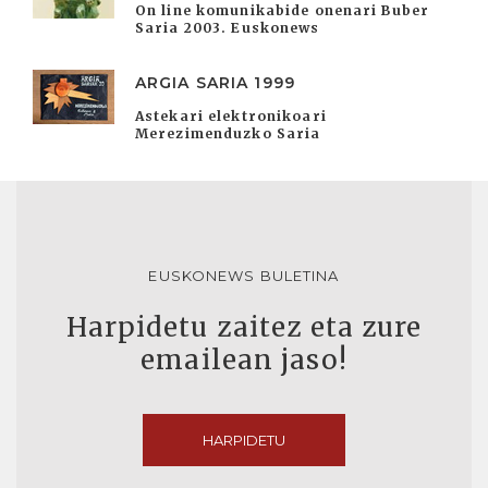
On line komunikabide onenari Buber
Saria 2003. Euskonews
ARGIA SARIA 1999
Astekari elektronikoari
Merezimenduzko Saria
EUSKONEWS BULETINA
Harpidetu zaitez eta zure
emailean jaso!
HARPIDETU