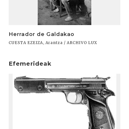
Herrador de Galdakao
CUESTA EZEIZA, Arantza / ARCHIVO LUX
Efemerideak
Irakurri