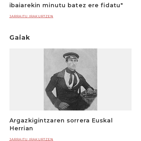
ibaiarekin minutu batez ere fidatu"
JARRAITU IRAKURTZEN
Gaiak
Argazkigintzaren sorrera Euskal
Herrian
JARRAITU IRAKURTZEN