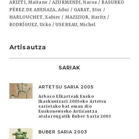
ARIZTI, Maitane / AZURMENDI, Naroa / BASURKO
PÉREZ DE ARENAZA, Adur / GARAT, Etor /
HARLOUCHET, Xabier / MAZIZIOR, Haritz /
RODRÍGUEZ, Urko / USEREAU, Michel
Artisautza
SARIAK
ARTETSU SARIA 2005
Arbaso Elkarteak Eusko
Ikaskuntzari 2005eko Artetsu
sarietako bat eman dio
Euskonewseko Artisautza
atalarengatik Buber Saria 2003
BUBER SARIA 2003