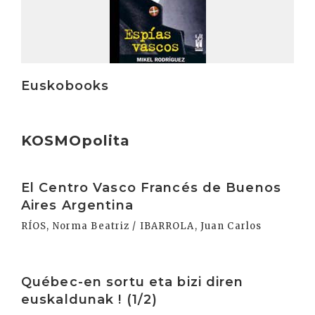
Euskobooks
KOSMOpolita
Irakurri
El Centro Vasco Francés de Buenos
Aires Argentina
RÍOS, Norma Beatriz / IBARROLA, Juan Carlos
Irakurri
Québec-en sortu eta bizi diren
euskaldunak ! (1/2)