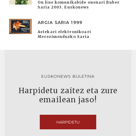
On line komunikabide onenari Buber
Saria 2003. Euskonews
ARGIA SARIA 1999
Astekari elektronikoari
Merezimenduzko Saria
EUSKONEWS BULETINA
Harpidetu zaitez eta zure
emailean jaso!
HARPIDETU