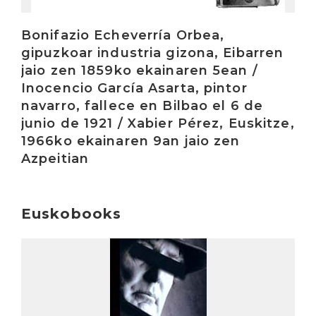
Bonifazio Echeverría Orbea,
gipuzkoar industria gizona, Eibarren
jaio zen 1859ko ekainaren 5ean /
Inocencio García Asarta, pintor
navarro, fallece en Bilbao el 6 de
junio de 1921 / Xabier Pérez, Euskitze,
1966ko ekainaren 9an jaio zen
Azpeitian
Euskobooks
Irakurri