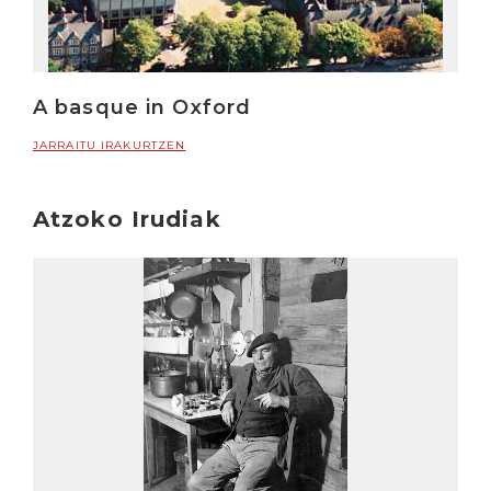
A basque in Oxford
JARRAITU IRAKURTZEN
Atzoko Irudiak
Irakurri