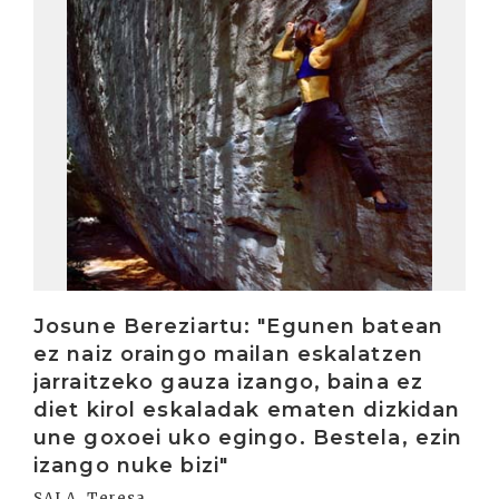
Josune Bereziartu: "Egunen batean
ez naiz oraingo mailan eskalatzen
jarraitzeko gauza izango, baina ez
diet kirol eskaladak ematen dizkidan
une goxoei uko egingo. Bestela, ezin
izango nuke bizi"
SALA, Teresa