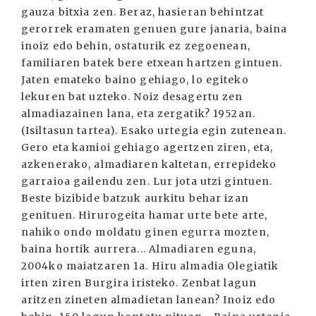
gauza bitxia zen. Beraz, hasieran behintzat
gerorrek eramaten genuen gure janaria, baina
inoiz edo behin, ostaturik ez zegoenean,
familiaren batek bere etxean hartzen gintuen.
Jaten emateko baino gehiago, lo egiteko
lekuren bat uzteko. Noiz desagertu zen
almadiazainen lana, eta zergatik? 1952an.
(Isiltasun tartea). Esako urtegia egin zutenean.
Gero eta kamioi gehiago agertzen ziren, eta,
azkenerako, almadiaren kaltetan, errepideko
garraioa gailendu zen. Lur jota utzi gintuen.
Beste bizibide batzuk aurkitu behar izan
genituen. Hirurogeita hamar urte bete arte,
nahiko ondo moldatu ginen egurra mozten,
baina hortik aurrera... Almadiaren eguna,
2004ko maiatzaren 1a. Hiru almadia Olegiatik
irten ziren Burgira iristeko. Zenbat lagun
aritzen zineten almadietan lanean? Inoiz edo