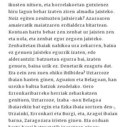
ikusten nituen, eta horrelakoetan gutxienez
hiru lagun behar izaten ziren almadia jaisteko.
Noiz egiten zenituzten jaitsierak? Azaroaren
amaieratik maiatzaren erdialdera bitartean.
Kontuan hartu behar zen zenbat ur jaisten zen
eta nola, eta zenbat egur zegoen jaisteko.
Zenbaitetan ibaiak nahikoa ura zekarren, baina
ez genuen jaisteko egurrik izaten, edo
alderantziz: batzuetan egurra bai, izaten
genuen, baina urik ez. Denetarik ezagutu dut.
Eta zein zen zuen ohiko ibilbidea? Uztarroze
ibaian hasten ginen, Aguaiun eta Belagoan, han
urezko baltsa batzuk zeudelako. Gero
Erronkaribarreko herriak zeharkatzen
genituen, Uztarroze, Izaba -non Belagoa
ibaiarekin bat egin eta Ezka ibaia sortzen den-,
Urzainki, Erronkari eta Burgi, eta, Aragoi ibaian
barna, Zaragozara iristen ginen. Eta orduan