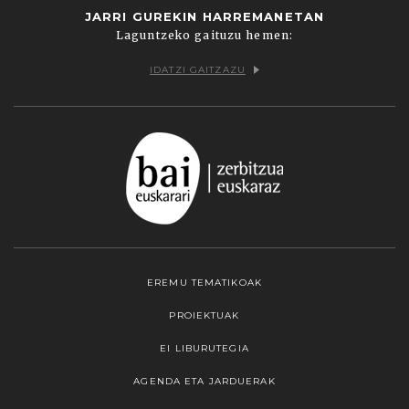
JARRI GUREKIN HARREMANETAN
Laguntzeko gaituzu hemen:
IDATZI GAITZAZU
EREMU TEMATIKOAK
PROIEKTUAK
EI LIBURUTEGIA
AGENDA ETA JARDUERAK