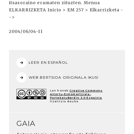
itsasoraino eramaten zituzten. Menua
ELKARRIZKETA Inicio > EM 257 > Elkarrizketa -
->
2004/06/04-11
LEER EN ESPAÑOL
WEB BERTSIOA ORIGINALA IKUSI
Lan honek
Creative Commons
Aitortu-EzKomertziala-
PartekatuBerdin 3.0 Espainia
lizentzia dauka.
GAIA