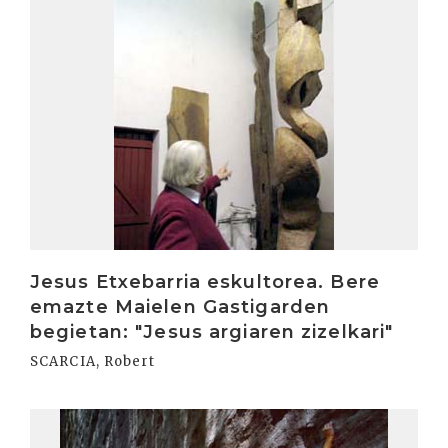
Jesus Etxebarria eskultorea. Bere
emazte Maielen Gastigarden
begietan: "Jesus argiaren zizelkari"
SCARCIA, Robert
Irakurri