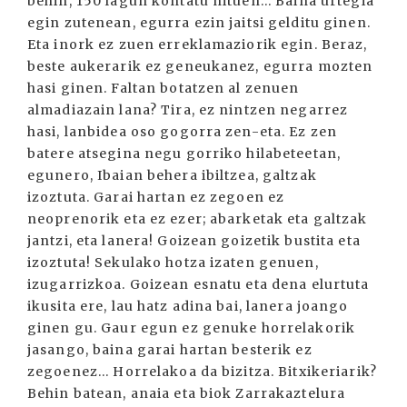
behin, 150 lagun kontatu nituen... Baina urtegia
egin zutenean, egurra ezin jaitsi gelditu ginen.
Eta inork ez zuen erreklamaziorik egin. Beraz,
beste aukerarik ez geneukanez, egurra mozten
hasi ginen. Faltan botatzen al zenuen
almadiazain lana? Tira, ez nintzen negarrez
hasi, lanbidea oso gogorra zen-eta. Ez zen
batere atsegina negu gorriko hilabeteetan,
egunero, Ibaian behera ibiltzea, galtzak
izoztuta. Garai hartan ez zegoen ez
neoprenorik eta ez ezer; abarketak eta galtzak
jantzi, eta lanera! Goizean goizetik bustita eta
izoztuta! Sekulako hotza izaten genuen,
izugarrizkoa. Goizean esnatu eta dena elurtuta
ikusita ere, lau hatz adina bai, lanera joango
ginen gu. Gaur egun ez genuke horrelakorik
jasango, baina garai hartan besterik ez
zegoenez... Horrelakoa da bizitza. Bitxikeriarik?
Behin batean, anaia eta biok Zarrakaztelura