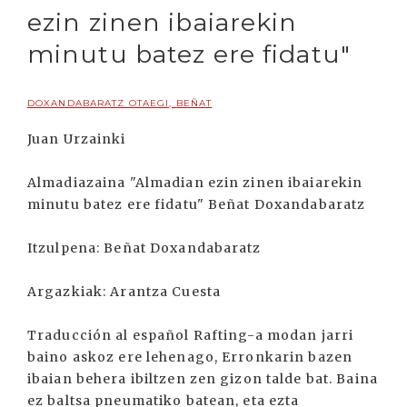
ezin zinen ibaiarekin
minutu batez ere fidatu"
DOXANDABARATZ OTAEGI, BEÑAT
Juan Urzainki
Almadiazaina "Almadian ezin zinen ibaiarekin
minutu batez ere fidatu" Beñat Doxandabaratz
Itzulpena: Beñat Doxandabaratz
Argazkiak: Arantza Cuesta
Traducción al español Rafting-a modan jarri
baino askoz ere lehenago, Erronkarin bazen
ibaian behera ibiltzen zen gizon talde bat. Baina
ez baltsa pneumatiko batean, eta ezta