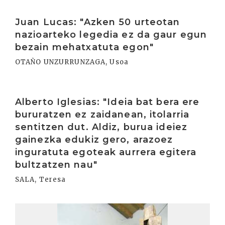
Irakurri
Juan Lucas: "Azken 50 urteotan
nazioarteko legedia ez da gaur egun
bezain mehatxatuta egon"
OTAÑO UNZURRUNZAGA, Usoa
Irakurri
Alberto Iglesias: "Ideia bat bera ere
bururatzen ez zaidanean, itolarria
sentitzen dut. Aldiz, burua ideiez
gainezka edukiz gero, arazoez
inguratuta egoteak aurrera egitera
bultzatzen nau"
SALA, Teresa
Irakurri