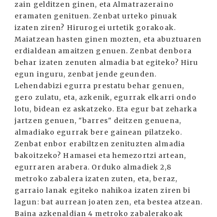
zain gelditzen ginen, eta Almatrazeraino
eramaten genituen. Zenbat urteko pinuak
izaten ziren? Hirurogei urtetik gorakoak.
Maiatzean hasten ginen mozten, eta abuztuaren
erdialdean amaitzen genuen. Zenbat denbora
behar izaten zenuten almadia bat egiteko? Hiru
egun inguru, zenbat jende geunden.
Lehendabizi egurra prestatu behar genuen,
gero zulatu, eta, azkenik, egurrak elkarri ondo
lotu, bidean ez askatzeko. Eta egur bat zeharka
jartzen genuen, "barres" deitzen genuena,
almadiako egurrak bere gainean pilatzeko.
Zenbat enbor erabiltzen zenituzten almadia
bakoitzeko? Hamasei eta hemezortzi artean,
egurraren arabera. Orduko almadiek 2,8
metroko zabalera izaten zuten, eta, beraz,
garraio lanak egiteko nahikoa izaten ziren bi
lagun: bat aurrean joaten zen, eta bestea atzean.
Baina azkenaldian 4 metroko zabalerakoak