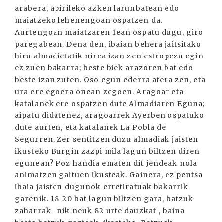
arabera, apirileko azken larunbatean edo
maiatzeko lehenengoan ospatzen da.
Aurtengoan maiatzaren 1ean ospatu dugu, giro
paregabean. Dena den, ibaian behera jaitsitako
hiru almadietatik nirea izan zen estropezu egin
ez zuen bakarra; beste biek arazoren bat edo
beste izan zuten. Oso egun ederra atera zen, eta
ura ere egoera onean zegoen. Aragoar eta
katalanek ere ospatzen dute Almadiaren Eguna;
aipatu didatenez, aragoarrek Ayerben ospatuko
dute aurten, eta katalanek La Pobla de
Segurren. Zer sentitzen duzu almadiak jaisten
ikusteko Burgin zazpi mila lagun biltzen diren
egunean? Poz handia ematen dit jendeak nola
animatzen gaituen ikusteak. Gainera, ez pentsa
ibaia jaisten dugunok erretiratuak bakarrik
garenik. 18-20 bat lagun biltzen gara, batzuk
zaharrak -nik neuk 82 urte dauzkat-, baina