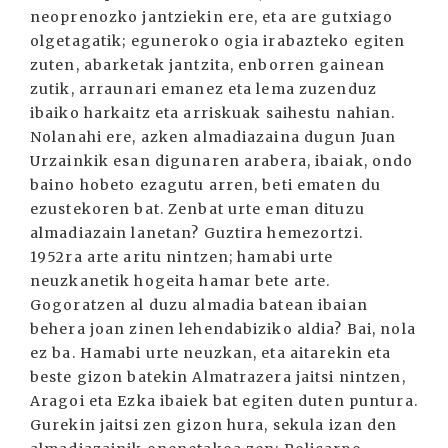
neoprenozko jantziekin ere, eta are gutxiago
olgetagatik; eguneroko ogia irabazteko egiten
zuten, abarketak jantzita, enborren gainean
zutik, arraunari emanez eta lema zuzenduz
ibaiko harkaitz eta arriskuak saihestu nahian.
Nolanahi ere, azken almadiazaina dugun Juan
Urzainkik esan digunaren arabera, ibaiak, ondo
baino hobeto ezagutu arren, beti ematen du
ezustekoren bat. Zenbat urte eman dituzu
almadiazain lanetan? Guztira hemezortzi.
1952ra arte aritu nintzen; hamabi urte
neuzkanetik hogeita hamar bete arte.
Gogoratzen al duzu almadia batean ibaian
behera joan zinen lehendabiziko aldia? Bai, nola
ez ba. Hamabi urte neuzkan, eta aitarekin eta
beste gizon batekin Almatrazera jaitsi nintzen,
Aragoi eta Ezka ibaiek bat egiten duten puntura.
Gurekin jaitsi zen gizon hura, sekula izan den