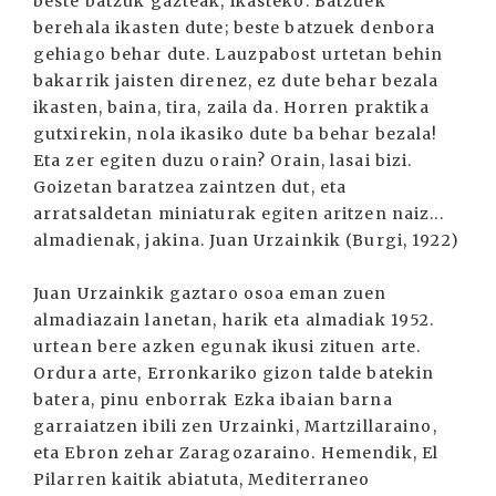
beste batzuk gazteak, ikasteko. Batzuek
berehala ikasten dute; beste batzuek denbora
gehiago behar dute. Lauzpabost urtetan behin
bakarrik jaisten direnez, ez dute behar bezala
ikasten, baina, tira, zaila da. Horren praktika
gutxirekin, nola ikasiko dute ba behar bezala!
Eta zer egiten duzu orain? Orain, lasai bizi.
Goizetan baratzea zaintzen dut, eta
arratsaldetan miniaturak egiten aritzen naiz...
almadienak, jakina. Juan Urzainkik (Burgi, 1922)
Juan Urzainkik gaztaro osoa eman zuen
almadiazain lanetan, harik eta almadiak 1952.
urtean bere azken egunak ikusi zituen arte.
Ordura arte, Erronkariko gizon talde batekin
batera, pinu enborrak Ezka ibaian barna
garraiatzen ibili zen Urzainki, Martzillaraino,
eta Ebron zehar Zaragozaraino. Hemendik, El
Pilarren kaitik abiatuta, Mediterraneo