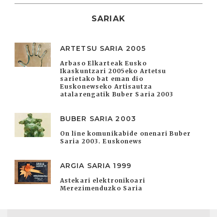
SARIAK
ARTETSU SARIA 2005
Arbaso Elkarteak Eusko
Ikaskuntzari 2005eko Artetsu
sarietako bat eman dio
Euskonewseko Artisautza
atalarengatik Buber Saria 2003
BUBER SARIA 2003
On line komunikabide onenari Buber
Saria 2003. Euskonews
ARGIA SARIA 1999
Astekari elektronikoari
Merezimenduzko Saria