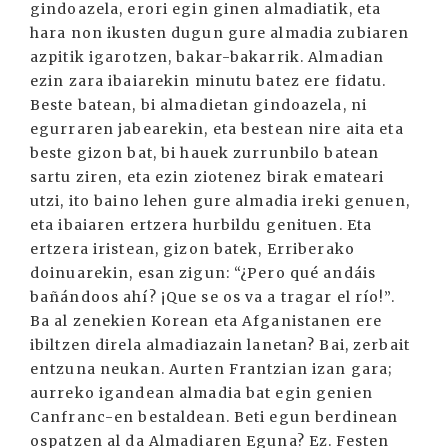
gindoazela, erori egin ginen almadiatik, eta
hara non ikusten dugun gure almadia zubiaren
azpitik igarotzen, bakar-bakarrik. Almadian
ezin zara ibaiarekin minutu batez ere fidatu.
Beste batean, bi almadietan gindoazela, ni
egurraren jabearekin, eta bestean nire aita eta
beste gizon bat, bi hauek zurrunbilo batean
sartu ziren, eta ezin ziotenez birak emateari
utzi, ito baino lehen gure almadia ireki genuen,
eta ibaiaren ertzera hurbildu genituen. Eta
ertzera iristean, gizon batek, Erriberako
doinuarekin, esan zigun: “¿Pero qué andáis
bañándoos ahí? ¡Que se os va a tragar el río!”.
Ba al zenekien Korean eta Afganistanen ere
ibiltzen direla almadiazain lanetan? Bai, zerbait
entzuna neukan. Aurten Frantzian izan gara;
aurreko igandean almadia bat egin genien
Canfranc-en bestaldean. Beti egun berdinean
ospatzen al da Almadiaren Eguna? Ez. Festen