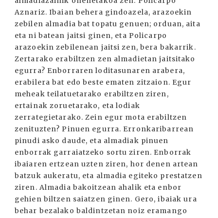
almadiazainik onenetakoa zen: Policarpo
Aznariz. Ibaian behera gindoazela, arazoekin
zebilen almadia bat topatu genuen; orduan, aita
eta ni batean jaitsi ginen, eta Policarpo
arazoekin zebilenean jaitsi zen, bera bakarrik.
Zertarako erabiltzen zen almadietan jaitsitako
egurra? Enborraren loditasunaren arabera,
erabilera bat edo beste ematen zitzaion. Egur
meheak teilatuetarako erabiltzen ziren,
ertainak zoruetarako, eta lodiak
zerrategietarako. Zein egur mota erabiltzen
zenituzten? Pinuen egurra. Erronkaribarrean
pinudi asko daude, eta almadiak pinuen
enborrak garraiatzeko sortu ziren. Enborrak
ibaiaren ertzean uzten ziren, hor denen artean
batzuk aukeratu, eta almadia egiteko prestatzen
ziren. Almadia bakoitzean ahalik eta enbor
gehien biltzen saiatzen ginen. Gero, ibaiak ura
behar bezalako baldintzetan noiz eramango