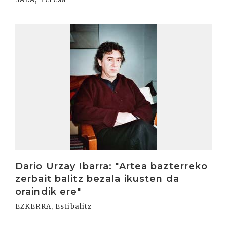
Irakurri
Dario Urzay Ibarra: "Artea bazterreko
zerbait balitz bezala ikusten da
oraindik ere"
EZKERRA, Estibalitz