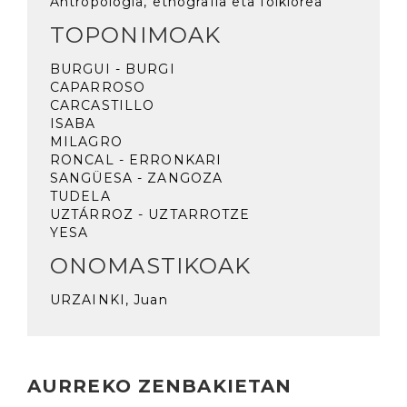
Antropologia, etnografia eta folklorea
TOPONIMOAK
BURGUI - BURGI
CAPARROSO
CARCASTILLO
ISABA
MILAGRO
RONCAL - ERRONKARI
SANGÜESA - ZANGOZA
TUDELA
UZTÁRROZ - UZTARROTZE
YESA
ONOMASTIKOAK
URZAINKI, Juan
AURREKO ZENBAKIETAN