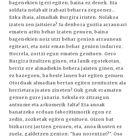
bagenekien igeri egiten, baina ez denek. Eta
soldata nolabait irabazi beharra zegoenez...
Ezka ibaia, almadiak Burgira iristen. Nolakoa
izaten zen jaitsiera? Ia denbora guztia arraunari
ematen aritu behar izaten genuen, baina
bagenekien noiz utzi behar genion arraunean
egiteari, eta noiz eman behar genion indarrez.
Horrela, zortzi egun ematen genituen. Gero
Burgira itzultzen ginen, eta lanik egotekotan,
berriz ere almadiekin behera jaisten ginen, eta
ez bazegoen, ba beste lanen bat egiten genuen.
Otorduak almadian bertan egiten zenituzten ala
herrietara joaten zineten? Guk geuk eramaten
genuen gure janaria. Sekula ez zitzaigun
antxume eta arkumerik falta! Eta anoak
banatzeko orduan faboritismorik egon ez
zedin, zozketak egiten genituen. Gizon bat
bizkarrez jartzen genuen, eta, anoa ikusten ez
zuela, galdetzen genion: "hau norentzat?". Oso