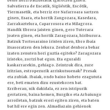
beste herri batzuetatik igarotzen ginen:
Salvatierra de Escatik, Sigüéstik, Escótik,
Tiermasetik, eta berriz ere Nafarroara sartzen
ginen, Esara, eta hortik Zangozara, Kasedara,
Zarrakaztelura, Caparrosora eta Milagrora.
Handik Ebrora jaisten ginen, gero Tuterara
joaten ginen, eta hortik Zaragozara, hiriburura.
Batzuk Tortosaraino iristen ziren, Ebro ibaia
itsasoratzen den lekura. Zenbat denbora behar
izaten zenuten hori guztia egiteko? Zaragozara
iristeko, zortzi bat egun. Eta eguraldi
kaskarrarekin, gehiago. Zeintzuk dira, zure
iritzian, estropezurik arriskutsuenak? Presak
eta zubiak. Ibaiak, ondo baino hobeto ezagututa
ere, beti ematen dizu ezustekoren bat.
Erriberan, nik dakidala, ez zen istripurik
gertatzen, baina hemen, Burgiko eta Arbaiungo
arroiletan, batzuk erori egiten ziren, eta baten
bat hil ere egin zen. Almadiazain gehienok