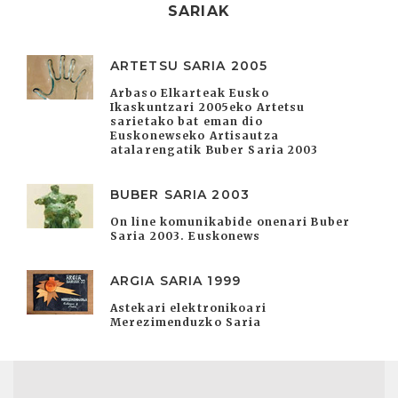
SARIAK
ARTETSU SARIA 2005
Arbaso Elkarteak Eusko
Ikaskuntzari 2005eko Artetsu
sarietako bat eman dio
Euskonewseko Artisautza
atalarengatik Buber Saria 2003
BUBER SARIA 2003
On line komunikabide onenari Buber
Saria 2003. Euskonews
ARGIA SARIA 1999
Astekari elektronikoari
Merezimenduzko Saria