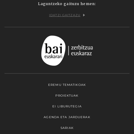
Laguntzeko gaituzu hemen:
IDATZI GAITZAZU
EREMU TEMATIKOAK
PROIEKTUAK
EI LIBURUTEGIA
AGENDA ETA JARDUERAK
SARIAK