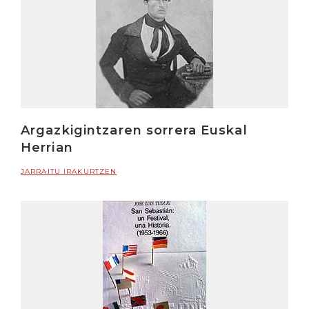
Argazkigintzaren sorrera Euskal
Herrian
JARRAITU IRAKURTZEN