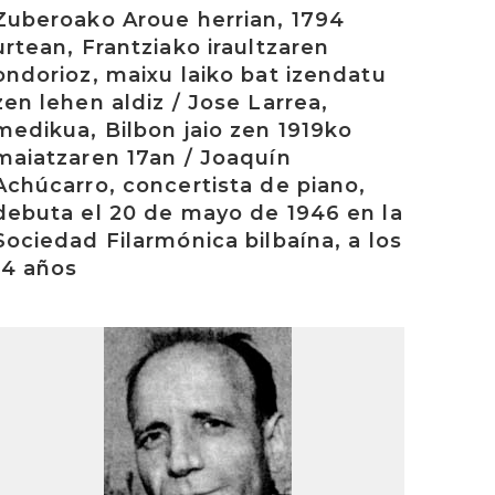
Zuberoako Aroue herrian, 1794
urtean, Frantziako iraultzaren
ondorioz, maixu laiko bat izendatu
zen lehen aldiz / Jose Larrea,
medikua, Bilbon jaio zen 1919ko
maiatzaren 17an / Joaquín
Achúcarro, concertista de piano,
debuta el 20 de mayo de 1946 en la
Sociedad Filarmónica bilbaína, a los
14 años
rakurri