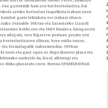
tian Iturria: Auñamendi Xabier Pérez, Euskitze.
. Oso gaztetatik hasi zen bai bertsolaritza, bai
kola arteko bertsolari txapelketa irabazi zuen.
 hainbat gazte lehiaketa ere irabazi zituen:
riako Osinalde 1983an eta Zarautzeko Lizardi
ietaraino heldu zen eta 1989 finalera, hirugarren
lera ailegatu, non bigarren postuan geratu zen
bertsolaritzaren elitean, bere estilo zuzen,
ko eta formalagatik nabarmenduz. 1998an
aki zuen eta gaur egun ez dugu ikusten plaza eta
lebistako aurkezle da, kirol, albistegi eta
eko diska plazaratu zuen. Menua EFEMERIDEAK
I