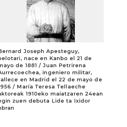
Bernard Joseph Apesteguy,
pelotari, nace en Kanbo el 21 de
mayo de 1881 / Juan Petrirena
Aurrecoechea, ingeniero militar,
fallece en Madrid el 22 de mayo de
1956 / María Teresa Tellaeche
aktoreak 1910eko maiatzaren 24ean
egin zuen debuta Lide ta Ixidor
obran
rakurri