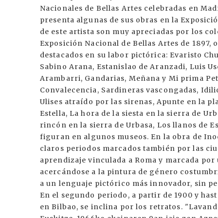
Nacionales de Bellas Artes celebradas en Madr
presenta algunas de sus obras en la Exposició
de este artista son muy apreciadas por los cole
Exposición Nacional de Bellas Artes de 1897,
destacados en su labor pictórica: Evaristo C
Sabino Arana, Estanislao de Aranzadi, Luis U
Arambarri, Gandarias, Meñana y Mi prima Pet
Convalecencia, Sardineras vascongadas, Idilio
Ulises atraído por las sirenas, Apunte en la p
Estella, La hora de la siesta en la sierra de U
rincón en la sierra de Urbasa, Los llanos de E
figuran en algunos museos. En la obra de Ino
claros periodos marcados también por las ciud
aprendizaje vinculada a Roma y marcada por u
acercándose a la pintura de género costumbris
a un lenguaje pictórico más innovador, sin per
En el segundo periodo, a partir de 1900 y hast
en Bilbao, se inclina por los retratos. "Lavan