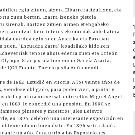
drilen egin zituen, atzera Eibarrera itzuli zen, eta
rtu zuen bertan. Izarra izeneko pistola
itu zirenak. Sortzen zituen armen etengabeko
erriarentzat, bere interes ekonomiak alde batera
 Bidaia mordoa egin zuen Amerika eta Europan
an zuen. "Escuadra Zarra" koadrilako kide zen.
Echeverriak tenore ahots ederra zuen eta Orfeón
 Olympic Star pistola Inocencio García Asarta,
io de 1921 Fuente: Enciclopedia Auñamendi
e de 1862. Estudió en Vitoria. A los veinte años de
 viéndose obligado, para poder vivir, a pintar y
s de la pintura universal, entre ellos Miguel Angel
 en 1883, le concedió una pensión. En 1890 se
s famosos pintores y maestros Jules Lefevre,
I
rde, en 1895, celebró una interesante exposición en
, obteniendo un buen éxito. En 1896 se trasladó a
urante un año. Concurrió a las Exposiciones