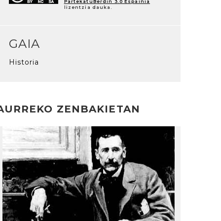
PartekatuBerdin 3.0 Espainia
lizentzia dauka.
GAIA
Historia
AURREKO ZENBAKIETAN
rakurri