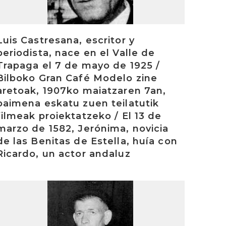
Luis Castresana, escritor y
periodista, nace en el Valle de
Trapaga el 7 de mayo de 1925 /
Bilboko Gran Café Modelo zine
aretoak, 1907ko maiatzaren 7an,
baimena eskatu zuen teilatutik
filmeak proiektatzeko / El 13 de
marzo de 1582, Jerónima, novicia
de las Benitas de Estella, huía con
Ricardo, un actor andaluz
rakurri