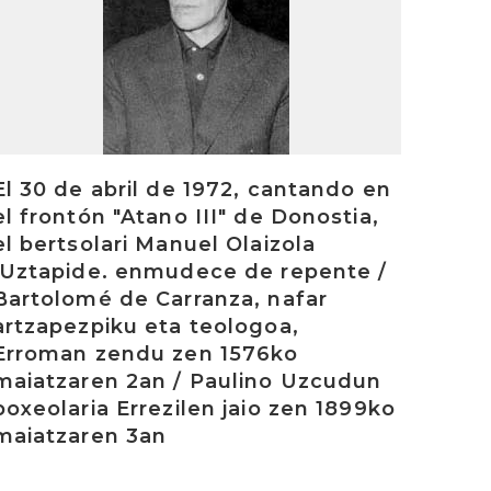
El 30 de abril de 1972, cantando en
el frontón "Atano III" de Donostia,
el bertsolari Manuel Olaizola
.Uztapide. enmudece de repente /
Bartolomé de Carranza, nafar
artzapezpiku eta teologoa,
Erroman zendu zen 1576ko
maiatzaren 2an / Paulino Uzcudun
boxeolaria Errezilen jaio zen 1899ko
maiatzaren 3an