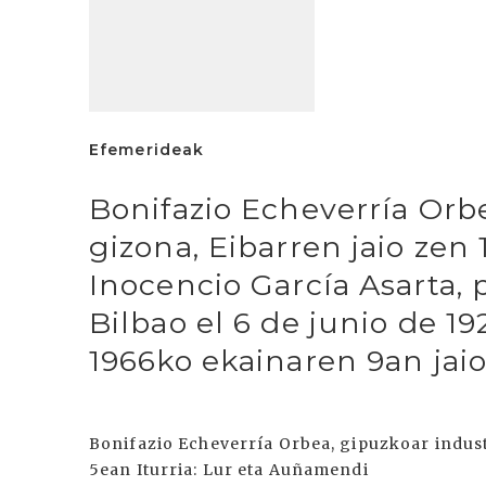
Efemerideak
Bonifazio Echeverría Orbe
gizona, Eibarren jaio zen
Inocencio García Asarta, p
Bilbao el 6 de junio de 19
1966ko ekainaren 9an jaio
Bonifazio Echeverría Orbea, gipuzkoar indust
5ean Iturria: Lur eta Auñamendi