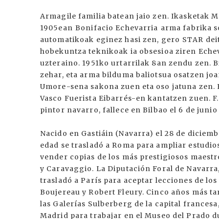
Armagile familia batean jaio zen. Ikasketak Ma
1905ean Bonifacio Echevarria arma fabrika so
automatikoak eginez hasi zen, gero STAR de
hobekuntza teknikoak ia obsesioa ziren Echev
uzteraino. 1951ko urtarrilak 8an zendu zen.
zehar, eta arma bilduma baliotsua osatzen jo
Umore-sena sakona zuen eta oso jatuna zen. 
Vasco Fuerista Eibarrés-en kantatzen zuen. F.
pintor navarro, fallece en Bilbao el 6 de jun
Nacido en Gastiáin (Navarra) el 28 de diciembr
edad se trasladó a Roma para ampliar estudios,
vender copias de los más prestigiosos maestro
y Caravaggio. La Diputación Foral de Navarra,
trasladó a París para aceptar lecciones de lo
Boujereau y Robert Fleury. Cinco años más ta
las Galerías Sulberberg de la capital francesa
Madrid para trabajar en el Museo del Prado d