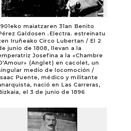
1901eko maiatzaren 31an Benito
Pérez Galdosen .Electra. estreinatu
zen Iruñeako Circo Lubertan / El 2
de junio de 1808, llevan a la
emperatriz Josefina a la «Chambre
D'Amour» (Anglet) en cacolet, un
singular medio de locomoción /
Isaac Puente, médico y militante
anarquista, nació en Las Carreras,
Bizkaia, el 3 de junio de 1896
rakurri