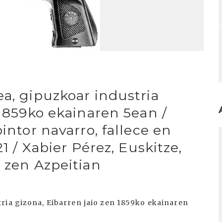
a, gipuzkoar industria
 1859ko ekainaren 5ean /
intor navarro, fallece en
I
21 / Xabier Pérez, Euskitze,
 zen Azpeitian
ria gizona, Eibarren jaio zen 1859ko ekainaren