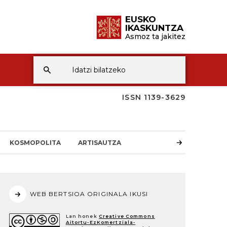
EUSKO
IKASKUNTZA
Asmoz ta jakitez
ISSN 1139-3629
KOSMOPOLITA
ARTISAUTZA
WEB BERTSIOA ORIGINALA IKUSI
Lan honek
Creative Commons
Aitortu-EzKomertziala-