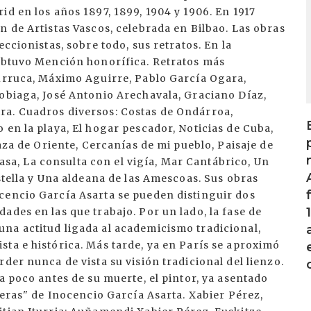
id en los años 1897, 1899, 1904 y 1906. En 1917
n de Artistas Vascos, celebrada en Bilbao. Las obras
ccionistas, sobre todo, sus retratos. En la
 obtuvo Mención honorífica. Retratos más
hurruca, Máximo Aguirre, Pablo García Ogara,
sobiaga, José Antonio Arechavala, Graciano Díaz,
ra. Cuadros diversos: Costas de Ondárroa,
 en la playa, El hogar pescador, Noticias de Cuba,
laza de Oriente, Cercanías de mi pueblo, Paisaje de
rbasa, La consulta con el vigía, Mar Cantábrico, Un
stella y Una aldeana de las Amescoas. Sus obras
cencio García Asarta se pueden distinguir dos
ades en las que trabajo. Por un lado, la fase de
na actitud ligada al academicismo tradicional,
ta e histórica. Más tarde, ya en París se aproximó
der nunca de vista su visión tradicional del lienzo.
a poco antes de su muerte, el pintor, ya asentado
deras" de Inocencio García Asarta. Xabier Pérez,
I