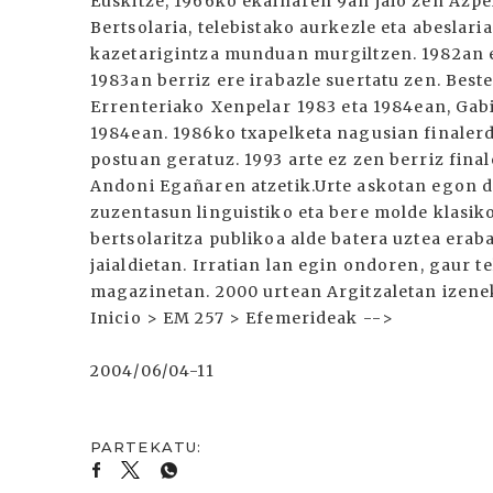
Euskitze, 1966ko ekainaren 9an jaio zen Azpei
Bertsolaria, telebistako aurkezle eta abeslaria
kazetarigintza munduan murgiltzen. 1982an es
1983an berriz ere irabazle suertatu zen. Beste
Errenteriako Xenpelar 1983 eta 1984ean, Gabi
1984ean. 1986ko txapelketa nagusian finalerd
postuan geratuz. 1993 arte ez zen berriz fina
Andoni Egañaren atzetik.Urte askotan egon da 
zuzentasun linguistiko eta bere molde klasi
bertsolaritza publikoa alde batera uztea erab
jaialdietan. Irratian lan egin ondoren, gaur te
magazinetan. 2000 urtean Argitzaletan izen
Inicio > EM 257 > Efemerideak -->
2004/06/04-11