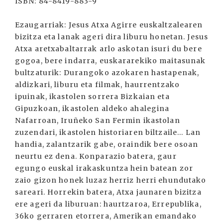
ISBN: 84-8419-883-9
Ezaugarriak: Jesus Atxa Agirre euskaltzalearen
bizitza eta lanak ageri dira liburu honetan. Jesus
Atxa aretxabaltarrak arlo askotan isuri du bere
gogoa, bere indarra, euskararekiko maitasunak
bultzaturik: Durangoko azokaren hastapenak,
aldizkari, liburu eta filmak, haurrentzako
ipuinak, ikastolen sorrera Bizkaian eta
Gipuzkoan, ikastolen aldeko ahalegina
Nafarroan, Iruñeko San Fermin ikastolan
zuzendari, ikastolen historiaren biltzaile... Lan
handia, zalantzarik gabe, oraindik bere osoan
neurtu ez dena. Konparazio batera, gaur
egungo euskal irakaskuntza hein batean zor
zaio gizon honek luzaz herriz herri ehundutako
sareari. Horrekin batera, Atxa jaunaren bizitza
ere ageri da liburuan: haurtzaroa, Errepublika,
36ko gerraren etorrera, Amerikan emandako