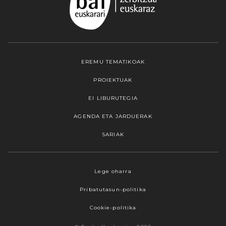
EREMU TEMATIKOAK
PROIEKTUAK
EI LIBURUTEGIA
AGENDA ETA JARDUERAK
SARIAK
Webgune honek cookieak erabiltzen ditu,
Lege oharra
propioak zein hirugarrenenak. Hautatu
Pribatutasun-politika
nabigatzeko nahiago duzun cookie aukera.
Guztiz desaktibatzea ere hauta dezakezu.
Cookie-politika
Cookie batzuk blokeatu nahi badituzu, egin klik