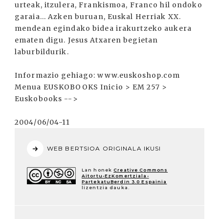
urteak, itzulera, Frankismoa, Franco hil ondoko
garaia... Azken buruan, Euskal Herriak XX.
mendean egindako bidea irakurtzeko aukera
ematen digu. Jesus Atxaren begietan
laburbildurik.
Informazio gehiago: www.euskoshop.com
Menua EUSKOBOOKS Inicio > EM 257 >
Euskobooks -->
2004/06/04-11
WEB BERTSIOA ORIGINALA IKUSI
Lan honek
Creative Commons
Aitortu-EzKomertziala-
PartekatuBerdin 3.0 Espainia
lizentzia dauka.