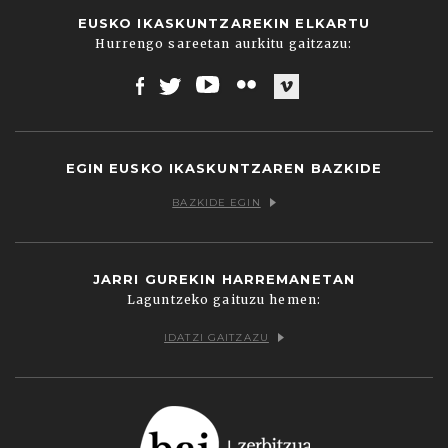
EUSKO IKASKUNTZAREKIN ELKARTU
Hurrengo sareetan aurkitu gaitzazu:
Facebook
Twitter
Youtube
Flickr
Vimeo
EGIN EUSKO IKASKUNTZAREN BAZKIDE
BAZKIDE EGIN
JARRI GUREKIN HARREMANETAN
Laguntzeko gaituzu hemen:
IDATZI GAITZAZU