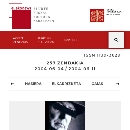
25 URTE
EUSKO
IKASKUNTZA
EUSKAL
Asmoz ta jakitez
KULTURA
ZABALTZEN
AZKEN
AURREKO
HARPIDETU
ZENBAKIA
ZENBAKIAK
ISSN 1139-3629
257 ZENBAKIA
2004-06-04 / 2004-06-11
HASIERA
ELKARRIZKETA
GAIAK
ATZOKO