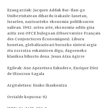
Ezaugarriak: Jacques Addak Bar-Ilan-go
Unibertsitatean dihardu irakasle-lanetan,
Israelen, nazioarteko ekonomia politikoaren
sailean. 1992. urtea arte, ekonomia-aditu gisa
aritu zen OFCE bulegoan (Observatoire Français
des Conjonctures Économiques). Liburu
honetan, globalizazioari buruzko sintesi argia
eta zorrotza eskaintzen digu, dagoeneko
klasikoa bihurtu dena. Jesus Atxa Agirre
Egileak: Ane Apezetxea Eskudero, Enrique Díez
de Ulzurrun Sagala
Argitaletxea: Eusko Ikaskuntza
Orrialde kopurua: 92