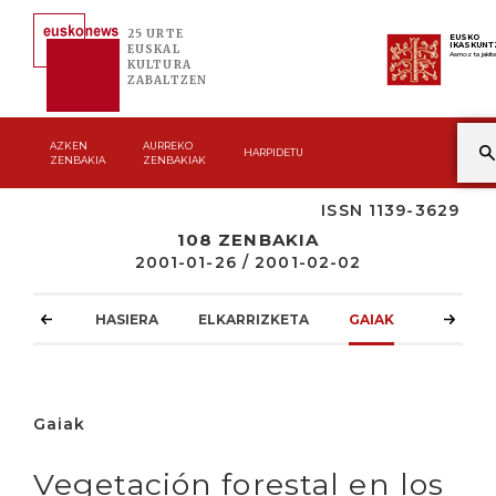
25 URTE
EUSKO
IKASKUNT
EUSKAL
Asmoz ta jakit
KULTURA
ZABALTZEN
AZKEN
AURREKO
HARPIDETU
ZENBAKIA
ZENBAKIAK
ISSN 1139-3629
108 ZENBAKIA
2001-01-26 / 2001-02-02
HASIERA
ELKARRIZKETA
GAIAK
ATZOKO
Gaiak
Vegetación forestal en los