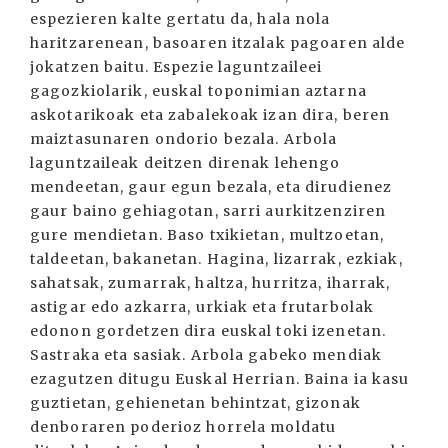
espezieren kalte gertatu da, hala nola
haritzarenean, basoaren itzalak pagoaren alde
jokatzen baitu. Espezie laguntzaileei
gagozkiolarik, euskal toponimian aztarna
askotarikoak eta zabalekoak izan dira, beren
maiztasunaren ondorio bezala. Arbola
laguntzaileak deitzen direnak lehengo
mendeetan, gaur egun bezala, eta dirudienez
gaur baino gehiagotan, sarri aurkitzenziren
gure mendietan. Baso txikietan, multzoetan,
taldeetan, bakanetan. Hagina, lizarrak, ezkiak,
sahatsak, zumarrak, haltza, hurritza, iharrak,
astigar edo azkarra, urkiak eta frutarbolak
edonon gordetzen dira euskal toki izenetan.
Sastraka eta sasiak. Arbola gabeko mendiak
ezagutzen ditugu Euskal Herrian. Baina ia kasu
guztietan, gehienetan behintzat, gizonak
denboraren poderioz horrela moldatu