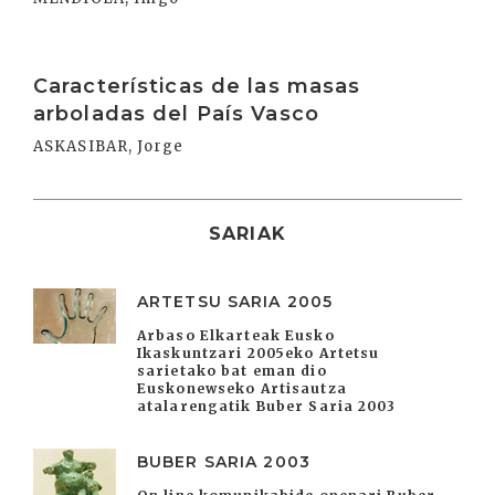
Irakurri
Características de las masas
arboladas del País Vasco
ASKASIBAR, Jorge
SARIAK
ARTETSU SARIA 2005
Arbaso Elkarteak Eusko
Ikaskuntzari 2005eko Artetsu
sarietako bat eman dio
Euskonewseko Artisautza
atalarengatik Buber Saria 2003
BUBER SARIA 2003