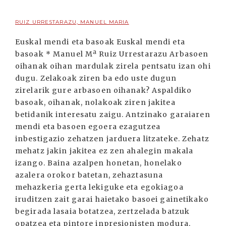
RUIZ URRESTARAZU, MANUEL MARIA
Euskal mendi eta basoak Euskal mendi eta
basoak * Manuel Mª Ruiz Urrestarazu Arbasoen
oihanak oihan mardulak zirela pentsatu izan ohi
dugu. Zelakoak ziren ba edo uste dugun
zirelarik gure arbasoen oihanak? Aspaldiko
basoak, oihanak, nolakoak ziren jakitea
betidanik interesatu zaigu. Antzinako garaiaren
mendi eta basoen egoera ezagutzea
inbestigazio zehatzen jarduera litzateke. Zehatz
mehatz jakin jakitea ez zen ahalegin makala
izango. Baina azalpen honetan, honelako
azalera orokor batetan, zehaztasuna
mehazkeria gerta lekiguke eta egokiagoa
iruditzen zait garai haietako basoei gainetikako
begirada lasaia botatzea, zertzelada batzuk
opatzea eta pintore inpresionisten modura,