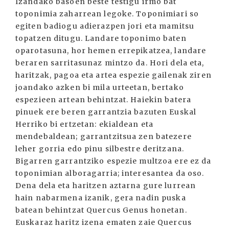
Izandako basoen beste testigu irmo bat
toponimia zaharrean legoke. Toponimiari so
egiten badiogu adierazpen jori eta mamitsu
topatzen ditugu. Landare toponimo baten
oparotasuna, hor hemen errepikatzea, landare
beraren sarritasunaz mintzo da. Hori dela eta,
haritzak, pagoa eta artea espezie gailenak ziren
joandako azken bi mila urteetan, bertako
espezieen artean behintzat. Haiekin batera
pinuek ere beren garrantzia bazuten Euskal
Herriko bi ertzetan: ekialdean eta
mendebaldean; garrantzitsua zen batezere
leher gorria edo pinu silbestre deritzana.
Bigarren garrantziko espezie multzoa ere ez da
toponimian alboragarria; interesantea da oso.
Dena dela eta haritzen aztarna gure lurrean
hain nabarmena izanik, gera nadin puska
batean behintzat Quercus Genus honetan.
Euskaraz haritz izena ematen zaie Quercus