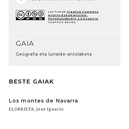
Lan honek
Creative Commons
Aitortu-EzKomertziala-
PartekatuBerdin 3.0 Espainia
lizentzia dauka.
GAIA
Geografia eta lurralde-antolaketa
BESTE GAIAK
Irakurri
Los montes de Navarra
ELORRIETA, Jose Ignacio
Irakurri