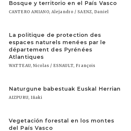
Bosque y territorio en el País Vasco
CANTERO AMIANO, Alejandro / SAENZ, Daniel
Irakurri
La politique de protection des
espaces naturels menées par le
département des Pyrénées
Atlantiques
WATTEAU, Nicolas / ESNAULT, François
Irakurri
Naturgune babestuak Euskal Herrian
AIZPURU, Iñaki
Irakurri
Vegetación forestal en los montes
del País Vasco