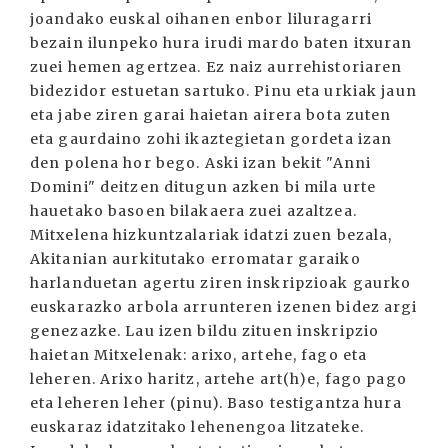
joandako euskal oihanen enbor liluragarri
bezain ilunpeko hura irudi mardo baten itxuran
zuei hemen agertzea. Ez naiz aurrehistoriaren
bidezidor estuetan sartuko. Pinu eta urkiak jaun
eta jabe ziren garai haietan airera bota zuten
eta gaurdaino zohi ikaztegietan gordeta izan
den polena hor bego. Aski izan bekit "Anni
Domini" deitzen ditugun azken bi mila urte
hauetako basoen bilakaera zuei azaltzea.
Mitxelena hizkuntzalariak idatzi zuen bezala,
Akitanian aurkitutako erromatar garaiko
harlanduetan agertu ziren inskripzioak gaurko
euskarazko arbola arrunteren izenen bidez argi
genezazke. Lau izen bildu zituen inskripzio
haietan Mitxelenak: arixo, artehe, fago eta
leheren. Arixo haritz, artehe art(h)e, fago pago
eta leheren leher (pinu). Baso testigantza hura
euskaraz idatzitako lehenengoa litzateke.