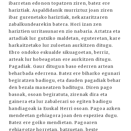
ibarretan edonon topatzen ziren, batez ere
hariztiak. Aspaldidanik murriztuz joan ziren
ibar gurenetako hariztiak, nekazaritzaren
zabalkundearekin batera. Hori izan zen
hariztien urritasunaren zio nabaria. Artatza eta
artadiak lur gutxiko maldetan, eguteretan, kare
harkaitzetako lur zuloetan aurkitzen ditugu.
Ebro ondoko eskualde sikuagoetan, berriz,
arteak lur hobeagotan ere aurkitzen ditugu.
Pagadiak. Gaur ditugun baso ederren artean
beharbada ederrena. Batez ere biharko egunari
begiratzen badiogu, eta dauden pagadiak behar
den bezala maneatzen baditugu. Diren pago
basoak, osoan begiratuta, zirenak dira eta
gainera eta lur zabalerari so egiten badiogu
handiagoak ia Euskal Herri osoan. Pagoa azken
mendeetan gehiagora joan den espeziea dugu.
Batez ere goiko mendietan. Pagoaren
gehiagotze horretan, batzuetan, beste