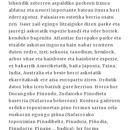
lehendik zetorren aspaldiko parkeen itxura
aldatuz eta neurri inportante batean itxura hori
ederragotuz. Paisaiaren estetika berria osatu
zen. Gaur zail egingo litzaiguke diren parke eta
jauregi askotatik espezie handi eta eder horiek
kenduko bagenitu. Atlantiar Europako parke eta
etxalde askotan ingurua hain nabar ornitzen
duten zedro, izei, sekuoia, taxodium, hemlock,
arbor vitae eta hainbeste eta hainbeste espezie,
ez bakarrik Ameriketatik, baita Japonia, Txina,
India, Australia eta beste herri askotatik
ekarritakoak ere aisa europartu ziren. Ordutik
datoz leku izen batzuk gure herrian. Horra hor
Durangoko Pinondo, Zudaireko Pinodieta
baserria (Nafarroa beherean). Kontura gaitezen
orduko toponimoetan pino forman sartua zela
euskaran egungo piñua.(Nafarroako
toponimian Pinadibeltz, Pinaduia, Piñodia,
Pinadorre, Pinape,... badira), ler forma