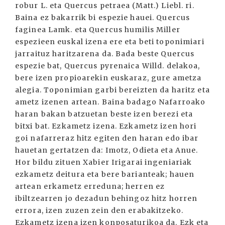
robur L. eta Quercus petraea (Matt.) Liebl. ri.
Baina ez bakarrik bi espezie hauei. Quercus
faginea Lamk. eta Quercus humilis Miller
espezieen euskal izena ere eta beti toponimiari
jarraituz haritzarena da. Bada beste Quercus
espezie bat, Quercus pyrenaica Willd. delakoa,
bere izen propioarekin euskaraz, gure ametza
alegia. Toponimian garbi bereizten da haritz eta
ametz izenen artean. Baina badago Nafarroako
haran bakan batzuetan beste izen berezi eta
bitxi bat. Ezkametz izena. Ezkametz izen hori
goi nafarreraz hitz egiten den haran edo ibar
hauetan gertatzen da: Imotz, Odieta eta Anue.
Hor bildu zituen Xabier Irigarai ingeniariak
ezkametz deitura eta bere barianteak; hauen
artean erkametz erreduna; herren ez
ibiltzearren jo dezadun behingoz hitz horren
errora, izen zuzen zein den erabakitzeko.
Ezkametz izena izen konposaturikoa da. Ezk eta