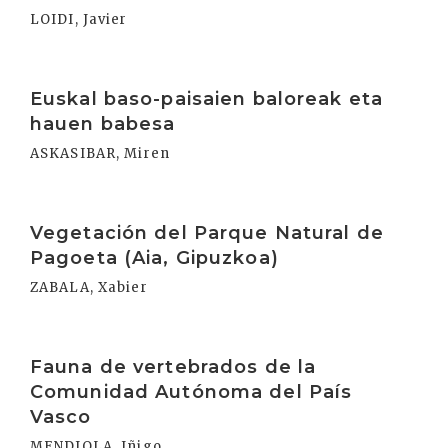
LOIDI, Javier
Irakurri
Euskal baso-paisaien baloreak eta
hauen babesa
ASKASIBAR, Miren
Irakurri
Vegetación del Parque Natural de
Pagoeta (Aia, Gipuzkoa)
ZABALA, Xabier
Irakurri
Fauna de vertebrados de la
Comunidad Autónoma del País
Vasco
MENDIOLA, Iñigo