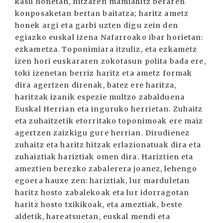
kasu honetan, hitzaren mamiahitz beraren
konposaketan bertan baitatza; haritz ametz
honek argi eta garbi uzten digu zein den
egiazko euskal izena Nafarroako ibar horietan:
ezkametza. Toponimiara itzuliz, eta ezkametz
izen hori euskararen zokotasun polita bada ere,
toki izenetan berriz haritz eta ametz formak
dira agertzen direnak, batez ere haritza,
haritzak izanik espezie multzo zabalduena
Euskal Herrian eta inguruko herrietan. Zuhaitz
eta zuhaitzetik etorritako toponimoak ere maiz
agertzen zaizkigu gure herrian. Dirudienez
zuhaitz eta haritz hitzak erlazionatuak dira eta
zuhaiztiak hariztiak omen dira. Hariztien eta
ameztien berezko zabalerera joanez, lehengo
egoera hauxe zen: hariztiak, lur marduletan
haritz hosto zabalekoak eta lur idorragotan
haritz hosto txikikoak, eta ameztiak, beste
aldetik, hareatsuetan, euskal mendi eta