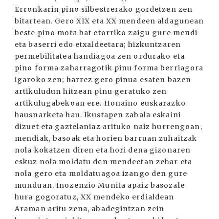
Erronkarin pino silbestrerako gordetzen zen
bitartean. Gero XIX eta XX mendeen aldagunean
beste pino mota bat etorriko zaigu gure mendi
eta baserri edo etxaldeetara; hizkuntzaren
permebilitatea handiagoa zen ordurako eta
pino forma zaharragotik pinu forma berriagora
igaroko zen; harrez gero pinua esaten bazen
artikuludun hitzean pinu geratuko zen
artikulugabekoan ere. Honaino euskarazko
hausnarketa hau. Ikustapen zabala eskaini
dizuet eta gaztelaniaz arituko naiz hurrengoan,
mendiak, basoak eta horien barruan zuhaitzak
nola kokatzen diren eta hori dena gizonaren
eskuz nola moldatu den mendeetan zehar eta
nola gero eta moldatuagoa izango den gure
munduan. Inozenzio Munita apaiz basozale
hura gogoratuz, XX mendeko erdialdean
Araman aritu zena, abadegintzan zein