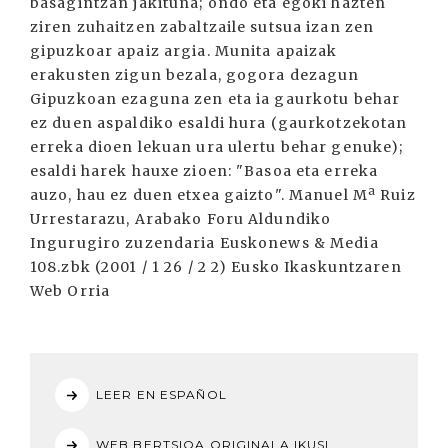
basagintzan jakituna; ondo eta egoki hazten
ziren zuhaitzen zabaltzaile sutsua izan zen
gipuzkoar apaiz argia. Munita apaizak
erakusten zigun bezala, gogora dezagun
Gipuzkoan ezaguna zen eta ia gaurkotu behar
ez duen aspaldiko esaldi hura (gaurkotzekotan
erreka dioen lekuan ura ulertu behar genuke);
esaldi harek hauxe zioen: "Basoa eta erreka
auzo, hau ez duen etxea gaizto". Manuel Mª Ruiz
Urrestarazu, Arabako Foru Aldundiko
Ingurugiro zuzendaria Euskonews & Media
108.zbk (2001 / 1 26 / 2 2) Eusko Ikaskuntzaren
Web Orria
LEER EN ESPAÑOL
WEB BERTSIOA ORIGINALA IKUSI