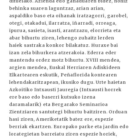
dituelako. Azienda edo ganaduaren bidez, nohiz
behinka suaren laguntzaz, arian arian,
aspaldiko baso eta oihanak iratzagorri, garobel,
otegi, otakadui, ilarratza, iñarradi, orreaga,
ipurua, sasieta, isasti, arantzazu, elorrieta eta
abar bihurtu ziren, lehengo zuhaitz lerden
haiek sastraka konkor bilakatuz. Huraxe bai
izan zela bihurkera atzerakoia. Ederra eder
mantendu ordez motz bihurtu. XVIII mendea,
argien mendea, Euskal Herriaren Adiskideen
Elkartearen eskutik, Peñaflorida kontearen
lehendakaritzapean, ikusiko dugu. Urte haietan
Azkoitiko Intxausti Jauregia (Intxausti horrek
ere baso edo baserri kutsuko izena
daramalarik) eta Bergarako Seminarioa
Zientziaren santutegi bihurtu baitziren. Orduan
hasi ziren, Ameriketatik batez ere, espezie
berriak ekartzen. Europako parke eta jardin edo
lorategietan barreiatu ziren espezie horiek,