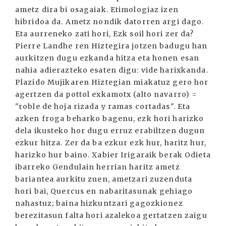
ametz dira bi osagaiak. Etimologiaz izen
hibridoa da. Ametz nondik datorren argi dago.
Eta aurreneko zati hori, Ezk soil hori zer da?
Pierre Landhe ren Hiztegira jotzen badugu han
aurkitzen dugu ezkanda hitza eta honen esan
nahia adierazteko esaten digu: vide harixkanda.
Plazido Mujikaren Hiztegian miakatuz gero hor
agertzen da pottol exkamotx (alto navarro) =
"roble de hoja rizada y ramas cortadas". Eta
azken froga beharko bagenu, ezk hori harizko
dela ikusteko hor dugu erruz erabiltzen dugun
ezkur hitza. Zer da ba ezkur ezk hur, haritz hur,
harizko hur baino. Xabier Irigaraik berak Odieta
ibarreko Gendulain herrian haritz ametz
bariantea aurkitu zuen, ametzari zuzenduta
hori bai, Quercus en nabaritasunak gehiago
nahastuz; baina hizkuntzari gagozkionez
berezitasun falta hori azalekoa gertatzen zaigu