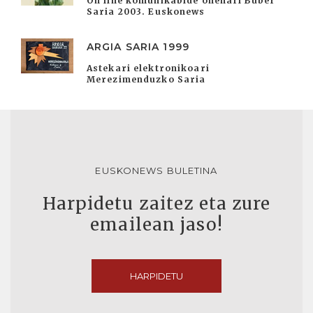
On line komunikabide onenari Buber
Saria 2003. Euskonews
ARGIA SARIA 1999
Astekari elektronikoari
Merezimenduzko Saria
EUSKONEWS BULETINA
Harpidetu zaitez eta zure
emailean jaso!
HARPIDETU