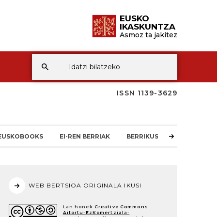
EUSKO
IKASKUNTZA
Asmoz ta jakitez
ISSN 1139-3629
EUSKOBOOKS
EI-REN BERRIAK
BERRIKUSKETAK
WEB BERTSIOA ORIGINALA IKUSI
Lan honek
Creative Commons
Aitortu-EzKomertziala-