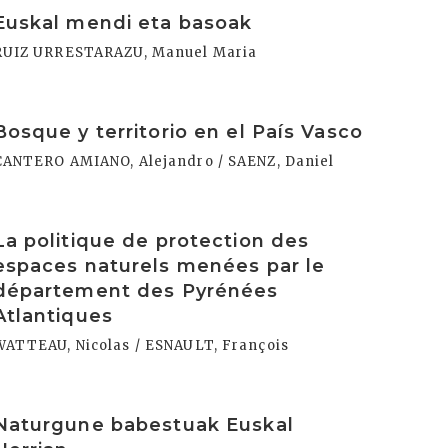
rakurri
Euskal mendi eta basoak
RUIZ URRESTARAZU, Manuel Maria
rakurri
Bosque y territorio en el País Vasco
CANTERO AMIANO, Alejandro / SAENZ, Daniel
rakurri
La politique de protection des
espaces naturels menées par le
département des Pyrénées
Atlantiques
WATTEAU, Nicolas / ESNAULT, François
rakurri
Naturgune babestuak Euskal