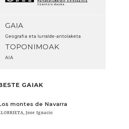
PartekatuBerdin 3.0 Espainia
lizentzia dauka.
GAIA
Geografia eta lurralde-antolaketa
TOPONIMOAK
AIA
BESTE GAIAK
rakurri
Los montes de Navarra
ELORRIETA, Jose Ignacio