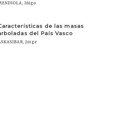
MENDIOLA, Iñigo
rakurri
Características de las masas
arboladas del País Vasco
ASKASIBAR, Jorge