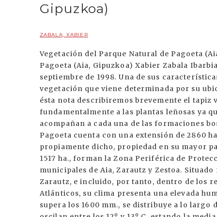
Gipuzkoa)
ZABALA, XABIER
Vegetación del Parque Natural de Pagoeta (Aia, Gipuzkoa) Vegetación del Parque Natural de Pagoeta (Aia, Gipuzkoa) Xabier Zabala Ibarbia Pagoeta fue declarado Parque Natural en septiembre de 1998. Una de sus características sobresaliente es la riqueza y diversidad de su vegetación que viene determinada por su ubicación geográfica y sus condiciones climáticas. En ésta nota describiremos brevemente el tapiz vegetal que recubre el Parque, haciendo referencia fundamentalmente a las plantas leñosas ya que la sola mención de las plantas herbáceas que acompañan a cada una de las formaciones boscosas la alargaría en exceso. El Parque Natural de Pagoeta cuenta con una extensión de 2860 ha. de las que 1343 ha. forman el Parque Natural propiamente dicho, propiedad en su mayor parte de la Diputación Foral de Gipuzkoa, y el resto, 1517 ha., forman la Zona Periférica de Protección. Este territorio ocupa terrenos de los términos municipales de Aia, Zarautz y Zestoa. Situado frente al mar Cantábrico, a tan solo 4 ó 5 Km. de Zarautz, e incluido, por tanto, dentro de los relieves prelitorales de la Comarca de Valles Atlánticos, su clima presenta una elevada humedad y temperaturas suaves. La pluviosidad, que supera los 1600 mm., se distribuye a lo largo de todo el año y las temperaturas medias anuales oscilan entre los 12º y 13º C, estando la media de las máximas entre 16º 18º C y la de las mínimas próxima a los 8ºC. La combinación de estas dos variables, precipitación abundante y temperaturas suaves con influencia marina, hace que el periodo vegetativo de las plantas dure en Pagoeta los doce meses del año, sin paradas ni por sequía estival ni por los fríos del invierno. La cota máxima del Parque se sitúa a 714 m. y la mínima a 7 m. sobre el nivel del mar. Geológicamente se caracteriza por la abundancia de rocas calcáreas que dan lugar, por acción de las abundantes precipitaciones, a suelos acidificados. La mayor parte de estos suelos se incluyen en la Clase VII del " Mapa de ClasesAgrológicas de Gipuzkoa", esto es, suelos sujetos a limitaciones permanentes y severas debido a las elevadas pendientes, por lo que el uso recomendado es el forestal. La vegetación del Parque Natural de Pagoeta está constituida fundamentalmente por elementos eurosiberianos y circumboreales. Las actuaciones humanas han modificado profundamente la vegetación original del Parque, esto es la vegetación potencial, que en un principio estaría cubierto de bosques de frondosas. Robledales, mas bien bosques mixtos atlánticos, de Quercus robur en cotas inferiores a los 450 m., alisedas cantábricas en las orillas de los cursos de agua y en las zonas con humedad permanente y hayedos en las zonas mas altas. El tapiz vegetal actual está constituido por distintos tipos de vegetación cuyas superficies en hectáreas resumimos en el siguiente cuadro: Parque Zona P. de Total Natural Protección Bosques 620 279 917 naturales Plantaciones 175 488 663 arbóreas Matorrales 351 220 571 Prados y 200 511 711 cultivos Otros 0 1 1 TOTAL 1346 1517 2860 ROBLEDALES Se desarrollan sobre todo en el piso colino, hasta los 450 m. de altitud aproximadamente, sobre suelos ligeramente ácidos y sobre todo sobre el flysch. En las umbrías de la vertiente norte, con el roble pedunculado (Q. robur) se mezclan otros arboles tales como: fresnos (Fraxinus excelsior), arces (Acer campestre o A. pseudoplatanus), avellanos (Corylus avellana), acebos (Ilex aquifolium), tilos (Tilia platyphilos), olmos (Ulmus glabra), etc. Presentan estratos arbustivos y herbáceos bien desarrollados, con abundancia de plantas herbáceas, helechos, plantas trepadoras, arbustos, etc. Los robledales que hoy encontramos en Pagoeta, aunque algunos de ellos maduros y bien conservados, son un simple residuo de los que antiguamente cubrían gran parte de su superficie. Las mejores masas y ejemplares de roble se encuentran hoy en las proximidades delos caseríos Orbelaun e Iturraran y en las vaguadas de Altzola, que dan a la regata de Altzolaras. En los últimos años el roble es la especie mas utilizada en las nuevas repoblaciones que se vienen efectuando en terrenos antaño ocupados por el pino insignis. HAYEDOS Su óptimo se encuentra a partir de los 400 m., por encima de la zona de los robledales, aunque en enclaves frescos y sombríos por influencia de las nieblas los hayedos descienden en altitud. Hoy se encuentran hayas en el entorno de la Ferrería de Agorregi, aunque no podemos asegurar que sean espontáneas. La densa sombra del hayedo hace que su sotobosque sea florísticamente pobre. No obstante en sus claros y márgenes se pueden encontrar numerosas plantas herbáceas y arbustos. Entre éstos últimos podemos encontrar frecuentemente: el majuelo (Crataegus monogyna), el brezo (Erica lusitanica), el endrino (Prunus spinosa), el acebo (Ilex aquifolium), el tejo (Taxus bacata), y con menor frecuencia, el mostajo (Sorbus aria) y el arándano (Vaccinium myrtillus). Este tipo de bosque que dio nombre al monte y hoy a