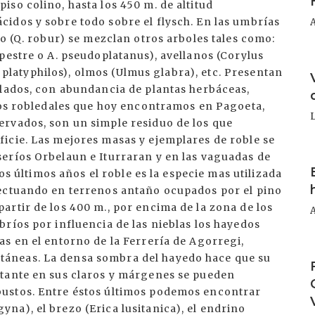
I
I
I