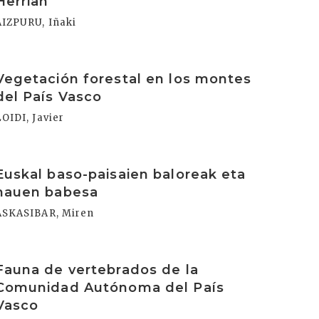
Herrian
AIZPURU, Iñaki
rakurri
Vegetación forestal en los montes
del País Vasco
LOIDI, Javier
rakurri
Euskal baso-paisaien baloreak eta
hauen babesa
ASKASIBAR, Miren
rakurri
Fauna de vertebrados de la
Comunidad Autónoma del País
Vasco