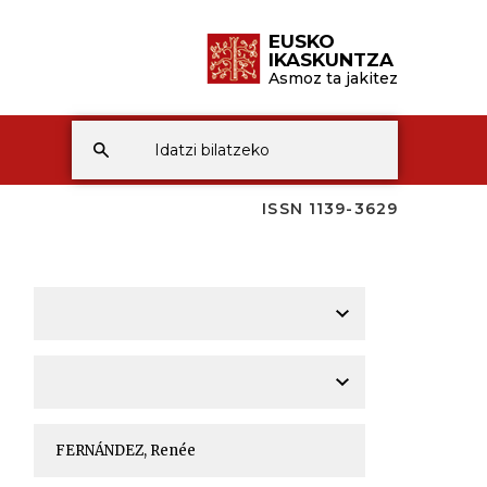
EUSKO
IKASKUNTZA
Asmoz ta jakitez
ISSN 1139-3629
A
A
A