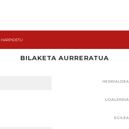
HARPIDETU
BILAKETA AURRERATUA
HERRIALDE
UDALERRI
EGILE