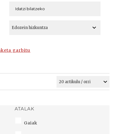
A
A
aketa garbitu
ATALAK
Gaiak