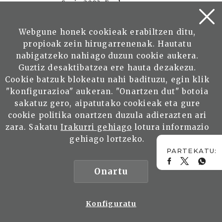
Saria 2003. Euskonews
ARGIA SARIA 1999
Webgune honek cookieak erabiltzen ditu,
Astekari elektronikoari
propioak zein hirugarrenenak. Hautatu
Merezimenduzko Saria
nabigatzeko nahiago duzun cookie aukera.
Guztiz desaktibatzea ere hauta dezakezu.
Cookie batzuk blokeatu nahi badituzu, egin klik
"konfigurazioa" aukeran. "Onartzen dut" botoia
sakatuz gero, aipatutako cookieak eta gure
cookie politika onartzen duzula adierazten ari
EUSKONEWS BULETINA
zara. Sakatu
Irakurri gehiago
lotura informazio
Harpidetu zaitez eta zure
gehiago lortzeko.
emailean jaso!
Onartu
HARPIDETU
Konfiguratu