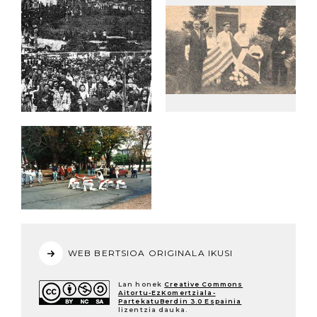
WEB BERTSIOA ORIGINALA IKUSI
Lan honek
Creative Commons
Aitortu-EzKomertziala-
PartekatuBerdin 3.0 Espainia
lizentzia dauka.