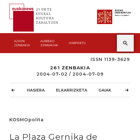
25 URTE
EUSKO
IKASKUNTZA
EUSKAL
Asmoz ta jakitez
KULTURA
ZABALTZEN
AZKEN
AURREKO
HARPIDETU
ZENBAKIA
ZENBAKIAK
ISSN 1139-3629
261 ZENBAKIA
2004-07-02 / 2004-07-09
HASIERA
ELKARRIZKETA
GAIAK
ATZOKO
KOSMOpolita
La Plaza Gernika de