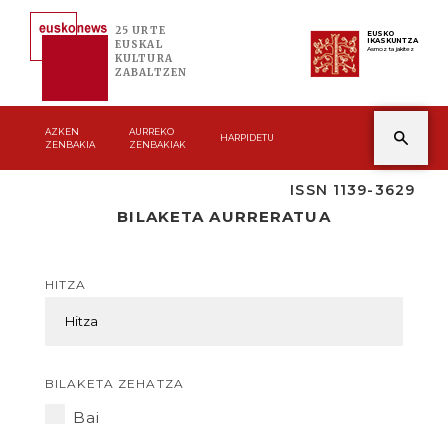
25 URTE
EUSKO
IKASKUNTZA
EUSKAL
Asmoz ta jakitez
KULTURA
ZABALTZEN
AZKEN
AURREKO
HARPIDETU
ZENBAKIA
ZENBAKIAK
ISSN 1139-3629
BILAKETA AURRERATUA
HITZA
BILAKETA ZEHATZA
Bai