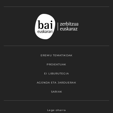
EREMU TEMATIKOAK
PROIEKTUAK
EI LIBURUTEGIA
AGENDA ETA JARDUERAK
SARIAK
Webgune honek cookieak erabiltzen ditu,
Lege oharra