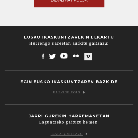
BIDALI ARTIKULUA
EUSKO IKASKUNTZAREKIN ELKARTU
Hurrengo sareetan aurkitu gaitzazu:
Facebook
Twitter
Youtube
Flickr
Vimeo
EGIN EUSKO IKASKUNTZAREN BAZKIDE
BAZKIDE EGIN
JARRI GUREKIN HARREMANETAN
Laguntzeko gaituzu hemen:
IDATZI GAITZAZU