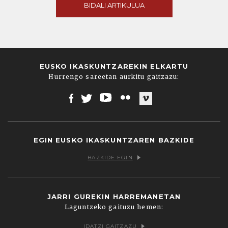
BIDALI ARTIKULUA
EUSKO IKASKUNTZAREKIN ELKARTU
Hurrengo sareetan aurkitu gaitzazu:
Facebook
Twitter
Youtube
Flickr
Vimeo
EGIN EUSKO IKASKUNTZAREN BAZKIDE
BAZKIDE EGIN
JARRI GUREKIN HARREMANETAN
Laguntzeko gaituzu hemen:
IDATZI GAITZAZU