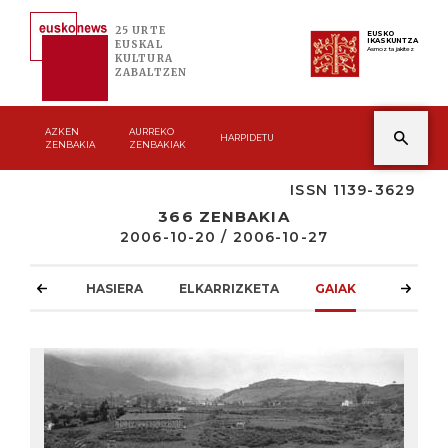
25 URTE
EUSKO
IKASKUNTZA
EUSKAL
Asmoz ta jakitez
KULTURA
ZABALTZEN
AZKEN
AURREKO
HARPIDETU
ZENBAKIA
ZENBAKIAK
ISSN 1139-3629
366 ZENBAKIA
2006-10-20 / 2006-10-27
HASIERA
ELKARRIZKETA
GAIAK
ATZOKO