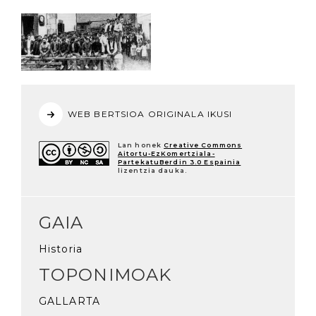
WEB BERTSIOA ORIGINALA IKUSI
Lan honek
Creative Commons
Aitortu-EzKomertziala-
PartekatuBerdin 3.0 Espainia
lizentzia dauka.
GAIA
Historia
TOPONIMOAK
GALLARTA