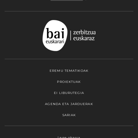
EREMU TEMATIKOAK
PROIEKTUAK
EI LIBURUTEGIA
AGENDA ETA JARDUERAK
SARIAK
Webgune honek cookieak erabiltzen ditu,
Lege oharra