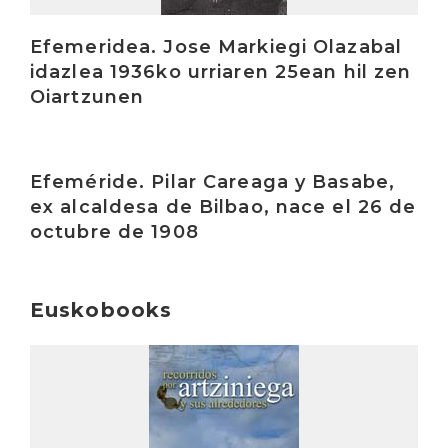
Efemeridea. Jose Markiegi Olazabal
idazlea 1936ko urriaren 25ean hil zen
Oiartzunen
Irakurri
Efeméride. Pilar Careaga y Basabe,
ex alcaldesa de Bilbao, nace el 26 de
octubre de 1908
Euskobooks
Irakurri