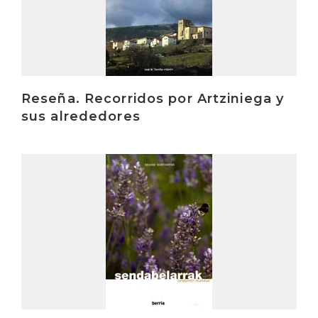
Reseña. Recorridos por Artziniega y
sus alrededores
Irakurri