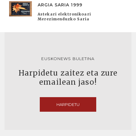
ARGIA SARIA 1999
Astekari elektronikoari
Merezimenduzko Saria
EUSKONEWS BULETINA
Harpidetu zaitez eta zure
emailean jaso!
HARPIDETU