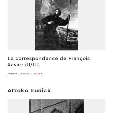
La correspondance de François
Xavier (II/III)
JARRAITU IRAKURTZEN
Atzoko Irudiak
Irakurri