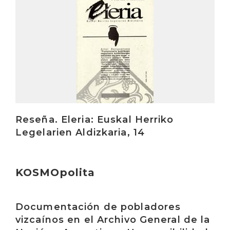
Reseña. Eleria: Euskal Herriko
Legelarien Aldizkaria, 14
KOSMOpolita
Irakurri
Documentación de pobladores
vizcaínos en el Archivo General de la