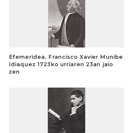
Irakurri
Efemeridea. Francisco Xavier Munibe
Idiaquez 1723ko urriaren 23an jaio
zen
Irakurri