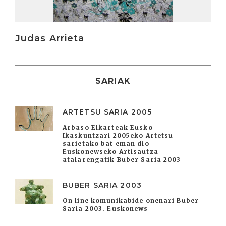
Judas Arrieta
SARIAK
ARTETSU SARIA 2005
Arbaso Elkarteak Eusko
Ikaskuntzari 2005eko Artetsu
sarietako bat eman dio
Euskonewseko Artisautza
atalarengatik Buber Saria 2003
BUBER SARIA 2003
On line komunikabide onenari Buber
Saria 2003. Euskonews