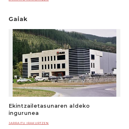
Gaiak
Ekintzailetasunaren aldeko
ingurunea
JARRAITU IRAKURTZEN