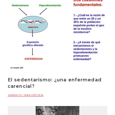
El sedentarismo: ¿una enfermedad
carencial?
JARRAITU IRAKURTZEN