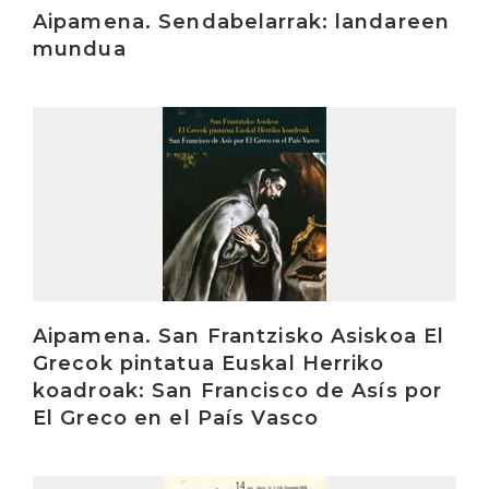
Aipamena. Sendabelarrak: landareen
mundua
Irakurri
Aipamena. San Frantzisko Asiskoa El
Grecok pintatua Euskal Herriko
koadroak: San Francisco de Asís por
El Greco en el País Vasco
Irakurri