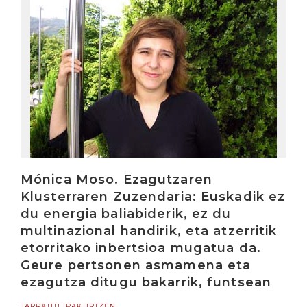
Mónica Moso. Ezagutzaren
Klusterraren Zuzendaria: Euskadik ez
du energia baliabiderik, ez du
multinazional handirik, eta atzerritik
etorritako inbertsioa mugatua da.
Geure pertsonen asmamena eta
ezagutza ditugu bakarrik, funtsean
JARRAITU IRAKURTZEN