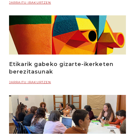
JARRAITU IRAKURTZEN
Etikarik gabeko gizarte-ikerketen
berezitasunak
JARRAITU IRAKURTZEN