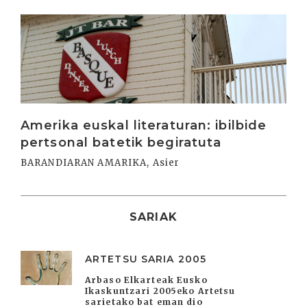
Irakurri
Amerika euskal literaturan: ibilbide
pertsonal batetik begiratuta
BARANDIARAN AMARIKA, Asier
SARIAK
ARTETSU SARIA 2005
Arbaso Elkarteak Eusko
Ikaskuntzari 2005eko Artetsu
sarietako bat eman dio