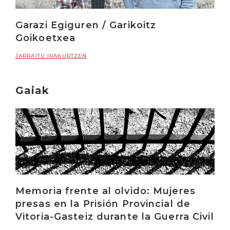
Garazi Egiguren / Garikoitz
Goikoetxea
JARRAITU IRAKURTZEN
Gaiak
Memoria frente al olvido: Mujeres
presas en la Prisión Provincial de
Vitoria-Gasteiz durante la Guerra Civil