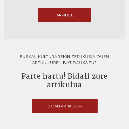
HARPIDETU
EUSKAL KULTURAREKIN ZER IKUSIA DUEN
ARTIKULUREN BAT DAUKAZU?
Parte hartu! Bidali zure
artikulua
BIDALI ARTIKULUA