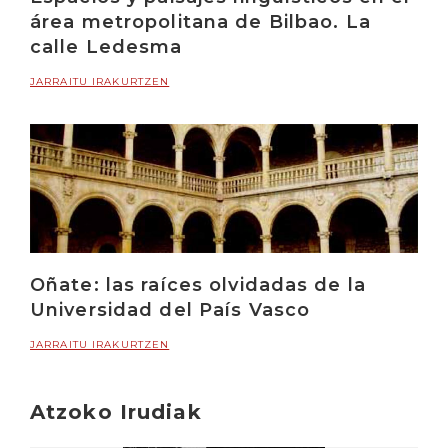
área metropolitana de Bilbao. La
calle Ledesma
JARRAITU IRAKURTZEN
Oñate: las raíces olvidadas de la
Universidad del País Vasco
JARRAITU IRAKURTZEN
Atzoko Irudiak