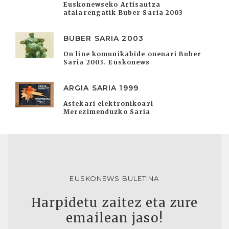
Euskonewseko Artisautza
atalarengatik Buber Saria 2003
BUBER SARIA 2003
On line komunikabide onenari Buber
Saria 2003. Euskonews
ARGIA SARIA 1999
Astekari elektronikoari
Merezimenduzko Saria
EUSKONEWS BULETINA
Harpidetu zaitez eta zure
emailean jaso!