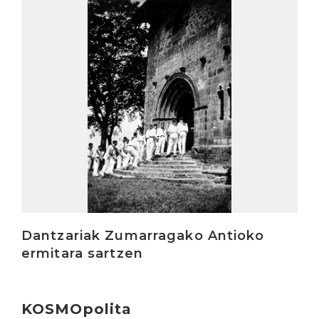
Irakurri
Dantzariak Zumarragako Antioko
ermitara sartzen
KOSMOpolita