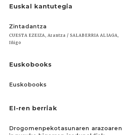
Euskal kantutegia
Irakurri
Zintadantza
CUESTA EZEIZA, Arantza / SALABERRIA ALIAGA,
Iñigo
Euskobooks
Irakurri
Euskobooks
EI-ren berriak
Irakurri
Drogomenpekotasunaren arazoaren