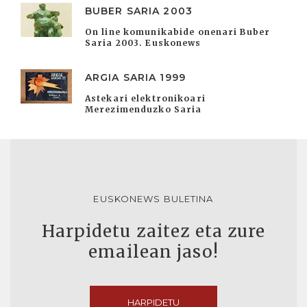
BUBER SARIA 2003
On line komunikabide onenari Buber
Saria 2003. Euskonews
ARGIA SARIA 1999
Astekari elektronikoari
Merezimenduzko Saria
EUSKONEWS BULETINA
Harpidetu zaitez eta zure
emailean jaso!
HARPIDETU