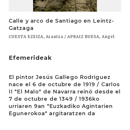
Calle y arco de Santiago en Leintz-
Gatzaga
CUESTA EZEIZA, Arantza / APRAIZ BUESA, Angel
Efemerideak
Irakurri
El pintor Jesús Gallego Rodriguez
nace el 6 de octubre de 1919 / Carlos
II "El Malo" de Navarra reinó desde el
7 de octubre de 1349 / 1936ko
urriaren 9an "Euzkadiko Agintarien
Egunerokoa" argitaratzen da