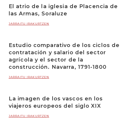
El atrio de la iglesia de Placencia de
las Armas, Soraluze
JARRAITU IRAKURTZEN
Estudio comparativo de los ciclos de
contratación y salario del sector
agrícola y el sector de la
construcción. Navarra, 1791-1800
JARRAITU IRAKURTZEN
La imagen de los vascos en los
viajeros europeos del siglo XIX
JARRAITU IRAKURTZEN