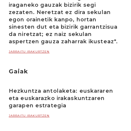
iraganeko gauzak bizirik segi
zezaten. Neretzat ez dira sekulan
egon orainetik kanpo, hortan
sinesten dut eta bizirik garrantzisua
da niretzat; ez naiz sekulan
aspertzen gauza zaharrak ikusteaz".
JARRAITU IRAKURTZEN
Gaiak
Hezkuntza antolaketa: euskararen
eta euskarazko irakaskuntzaren
garapen estrategia
JARRAITU IRAKURTZEN