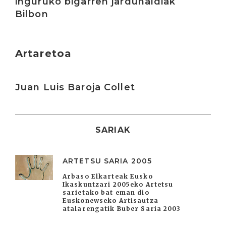
inguruko bigarren jardunaldiak
Bilbon
Artaretoa
Irakurri
Juan Luis Baroja Collet
SARIAK
ARTETSU SARIA 2005
Arbaso Elkarteak Eusko
Ikaskuntzari 2005eko Artetsu
sarietako bat eman dio
Euskonewseko Artisautza
atalarengatik Buber Saria 2003