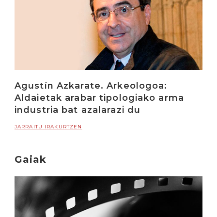
Agustín Azkarate. Arkeologoa:
Aldaietak arabar tipologiako arma
industria bat azalarazi du
JARRAITU IRAKURTZEN
Gaiak