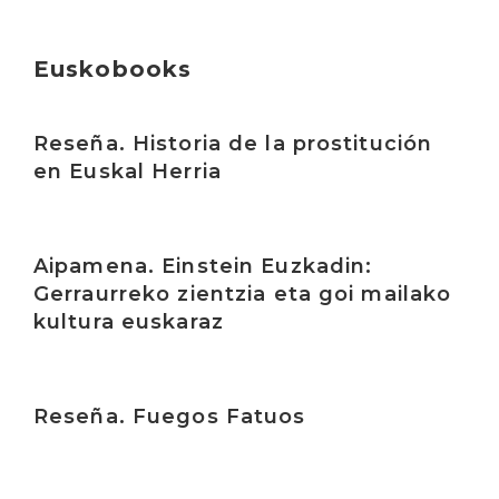
Euskobooks
Irakurri
Reseña. Historia de la prostitución
en Euskal Herria
Irakurri
Aipamena. Einstein Euzkadin:
Gerraurreko zientzia eta goi mailako
kultura euskaraz
Irakurri
Reseña. Fuegos Fatuos
Irakurri