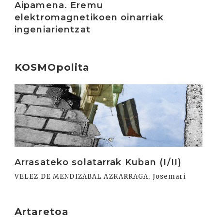
Aipamena. Eremu
elektromagnetikoen oinarriak
ingeniarientzat
KOSMOpolita
Irakurri
Arrasateko solatarrak Kuban (I/II)
VELEZ DE MENDIZABAL AZKARRAGA, Josemari
Artaretoa