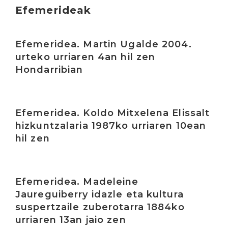
Efemerideak
Irakurri
Efemeridea. Martin Ugalde 2004.
urteko urriaren 4an hil zen
Hondarribian
Irakurri
Efemeridea. Koldo Mitxelena Elissalt
hizkuntzalaria 1987ko urriaren 10ean
hil zen
Irakurri
Efemeridea. Madeleine
Jaureguiberry idazle eta kultura
suspertzaile zuberotarra 1884ko
urriaren 13an jaio zen