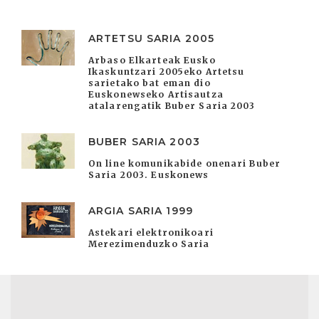
ARTETSU SARIA 2005
Arbaso Elkarteak Eusko
Ikaskuntzari 2005eko Artetsu
sarietako bat eman dio
Euskonewseko Artisautza
atalarengatik Buber Saria 2003
BUBER SARIA 2003
On line komunikabide onenari Buber
Saria 2003. Euskonews
ARGIA SARIA 1999
Astekari elektronikoari
Merezimenduzko Saria