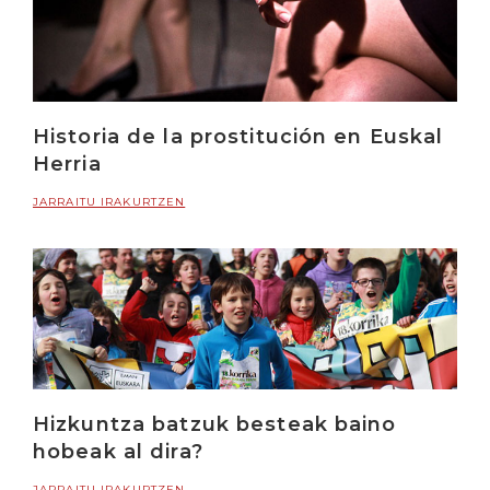
Historia de la prostitución en Euskal
Herria
JARRAITU IRAKURTZEN
Hizkuntza batzuk besteak baino
hobeak al dira?
JARRAITU IRAKURTZEN