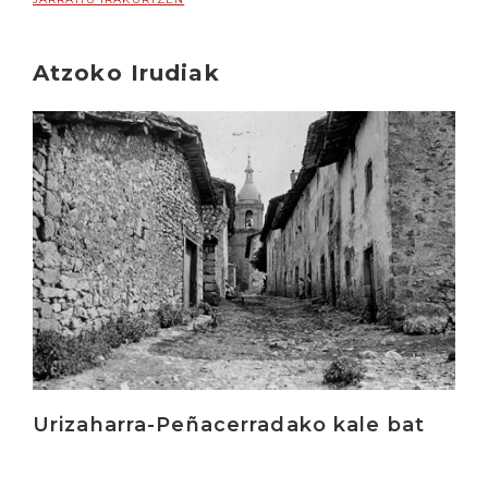
Atzoko Irudiak
Irakurri
Urizaharra-Peñacerradako kale bat