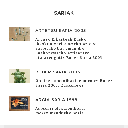
SARIAK
ARTETSU SARIA 2005
Arbaso Elkarteak Eusko
Ikaskuntzari 2005eko Artetsu
sarietako bat eman dio
Euskonewseko Artisautza
atalarengatik Buber Saria 2003
BUBER SARIA 2003
On line komunikabide onenari Buber
Saria 2003. Euskonews
ARGIA SARIA 1999
Astekari elektronikoari
Merezimenduzko Saria