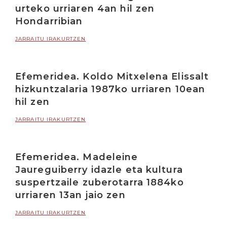
urteko urriaren 4an hil zen
Hondarribian
JARRAITU IRAKURTZEN
Efemeridea. Koldo Mitxelena Elissalt
hizkuntzalaria 1987ko urriaren 10ean
hil zen
JARRAITU IRAKURTZEN
Efemeridea. Madeleine
Jaureguiberry idazle eta kultura
suspertzaile zuberotarra 1884ko
urriaren 13an jaio zen
JARRAITU IRAKURTZEN