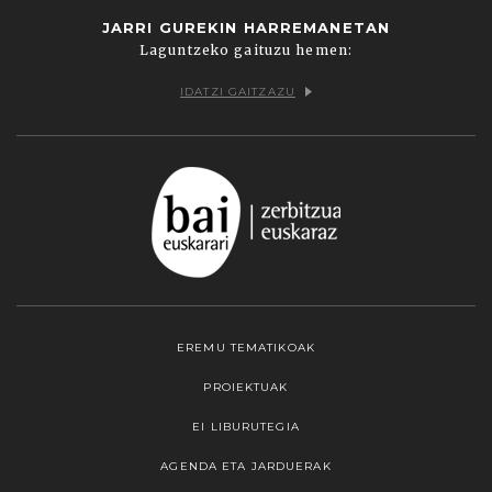
JARRI GUREKIN HARREMANETAN
Laguntzeko gaituzu hemen:
IDATZI GAITZAZU
EREMU TEMATIKOAK
PROIEKTUAK
EI LIBURUTEGIA
AGENDA ETA JARDUERAK