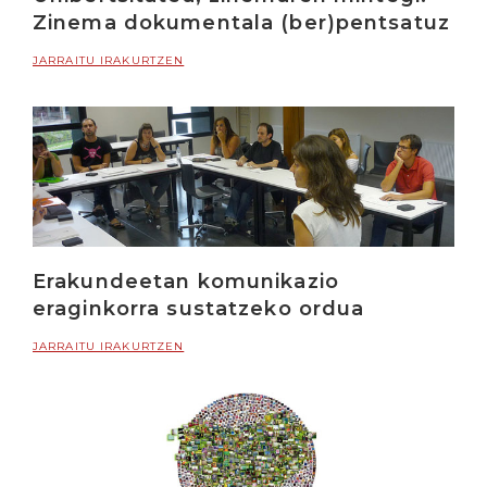
Zinema dokumentala (ber)pentsatuz
JARRAITU IRAKURTZEN
Erakundeetan komunikazio
eraginkorra sustatzeko ordua
JARRAITU IRAKURTZEN