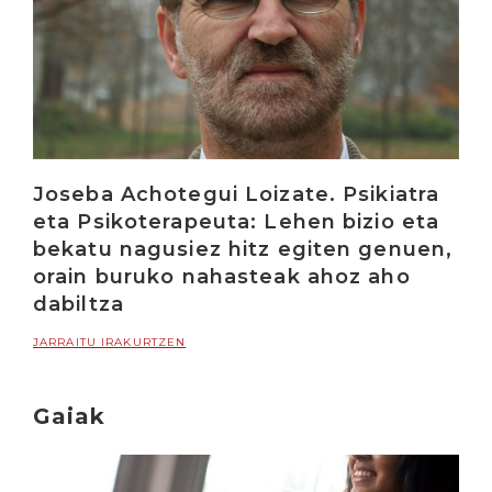
Joseba Achotegui Loizate. Psikiatra
eta Psikoterapeuta: Lehen bizio eta
bekatu nagusiez hitz egiten genuen,
orain buruko nahasteak ahoz aho
dabiltza
JARRAITU IRAKURTZEN
Gaiak