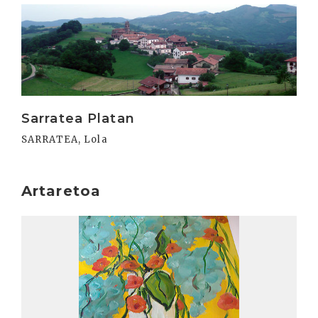
Irakurri
Sarratea Platan
SARRATEA, Lola
Artaretoa
Irakurri