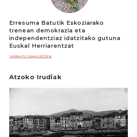
Erresuma Batutik Eskoziarako
trenean demokrazia eta
independentziaz idatzitako gutuna
Euskal Herriarentzat
JARRAITU IRAKURTZEN
Atzoko Irudiak
Irakurri