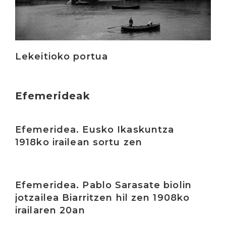
Lekeitioko portua
Efemerideak
Irakurri
Efemeridea. Eusko Ikaskuntza
1918ko irailean sortu zen
Irakurri
Efemeridea. Pablo Sarasate biolin
jotzailea Biarritzen hil zen 1908ko
irailaren 20an