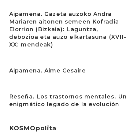
Irakurri
Aipamena. Gazeta auzoko Andra
Mariaren aitonen semeen Kofradia
Elorrion (Bizkaia): Laguntza,
debozioa eta auzo elkartasuna (XVII-
XX: mendeak)
Irakurri
Aipamena. Aime Cesaire
Irakurri
Reseña. Los trastornos mentales. Un
enigmático legado de la evolución
KOSMOpolita