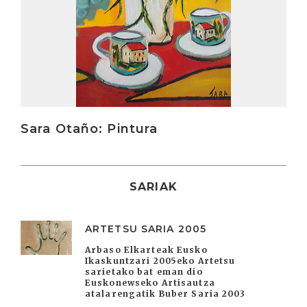
Sara Otaño: Pintura
SARIAK
ARTETSU SARIA 2005
Arbaso Elkarteak Eusko
Ikaskuntzari 2005eko Artetsu
sarietako bat eman dio
Euskonewseko Artisautza
atalarengatik Buber Saria 2003