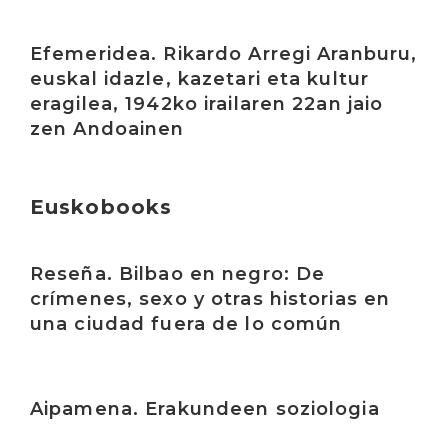
Irakurri
Efemeridea. Rikardo Arregi Aranburu,
euskal idazle, kazetari eta kultur
eragilea, 1942ko irailaren 22an jaio
zen Andoainen
Euskobooks
Irakurri
Reseña. Bilbao en negro: De
crímenes, sexo y otras historias en
una ciudad fuera de lo común
Irakurri
Aipamena. Erakundeen soziologia