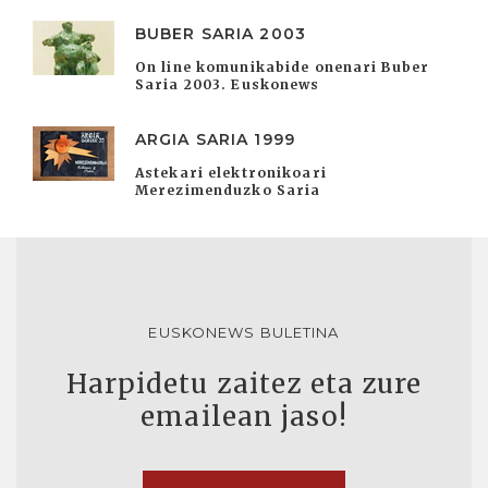
BUBER SARIA 2003
On line komunikabide onenari Buber
Saria 2003. Euskonews
ARGIA SARIA 1999
Astekari elektronikoari
Merezimenduzko Saria
EUSKONEWS BULETINA
Harpidetu zaitez eta zure
emailean jaso!